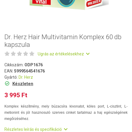
Dr. Herz Hair Multivitamin Komplex 60 db
kapszula
Ugrás az értékelésekhez
Cikkszám:
ODP1676
EAN:
5999564541676
Gyártó:
Dr. Herz
Készleten
3 995 Ft
Komplex készítmény, mely búzacsíra kivonatot, köles port, L-cisztint, L-
metionint és jól hasznosuló szerves cinket tartalmaz a haj egészségének
megőrzéséhez.
Részletes leírás és specifikáció