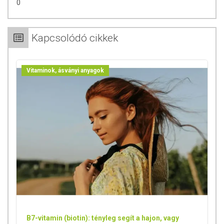
0
Az itt közölt információk folyamatos frissítés alatt állnak. Bár törekszünk
a pontosságra, előfordulhatnak eltérések a termékfotókkal, tápérték-,
Kapcsolódó cikkek
összetétel- vagy allergén információk tekintetében. Kérjük, mindig a
termék csomagolásán található aktuális adatokat vegye figyelembe.
Vitaminok, ásványi anyagok
A termék nem helyettesíti a kiegyensúlyozott, vegyes étrendet és az
egészséges életmódot! A termék nem gyógyít betegségeket! A termék
nem az orvosi kezelés helyettesítésére alkalmas! Betegség esetén
használatát beszélje meg kezelőorvosával. Az ajánlott napi
fogyasztási mennyiséget ne lépje túl! Ne szedje a készítményt, ha az
összetevők bármelyikére érzékeny vagy allergiás! Kisgyermektől
elzárva tartandó!
Az étrend-kiegészítők az érvényben levő európai uniós szabályozás
szerint élelmiszereknek minősülnek, amelyek a hagyományos étrend
kiegészítését szolgálják, és koncentrált formában tartalmaznak
tápanyagokat. Bár az étrend-kiegészítők kedvező élettani
hatással rendelkezhetnek, amely egyénenként eltérő lehet, jelölésük,
B7-vitamin (biotin): tényleg segít a hajon, vagy
megjelenítésük, és reklámozásuk során nem engedélyezett a