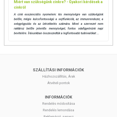
Miért van szükségünk cinkre? - Gyakori kérdések a
cinkről
A cink esszenciális nyomelem: kis mennyiségre van szükségünk
belőle, mégis kulcsfontosságú a sejtfunkciók, az immunrendszer, a
sebgyógyulás és az ízérzékelés számára. Mivel a szervezet nem
raktároz belőle jelentős mennyiséget, fontos odafigyelnünk napi
bevitelére. Írásunkban összeszedtük a legfontosabb tudnivalókat ...
SZÁLLÍTÁSI INFORMÁCIÓK
Házhozszállítás, Árak
Átvételi pontok
INFORMÁCIÓK
Rendelés módosítása
Rendelés lemondása
Reklamáció, panasz