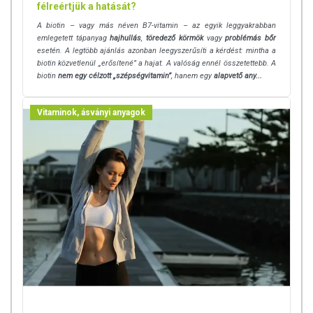
félreértjük a hatását?
készítményeknek betegséget megelőző vagy gyógyító
hatást tulajdonítani.
A biotin – vagy más néven B7-vitamin – az egyik leggyakrabban
emlegetett tápanyag
hajhullás
,
töredező körmök
vagy
problémás bőr
esetén. A legtöbb ajánlás azonban leegyszerűsíti a kérdést: mintha a
biotin közvetlenül „erősítené” a hajat. A valóság ennél összetettebb. A
biotin
nem egy célzott „szépségvitamin”
, hanem egy
alapvető any...
Vitaminok, ásványi anyagok