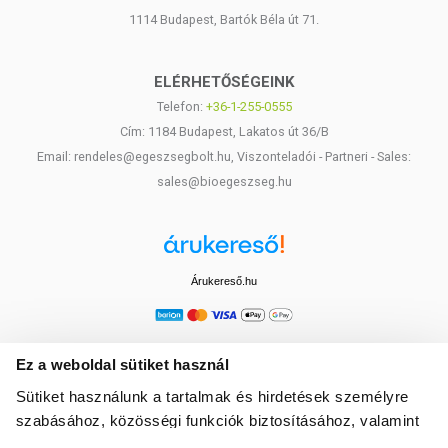
1114 Budapest, Bartók Béla út 71.
ELÉRHETŐSÉGEINK
Telefon:
+36-1-255-0555
Cím: 1184 Budapest, Lakatos út 36/B
Email: rendeles@egeszsegbolt.hu, Viszonteladói - Partneri - Sales:
sales@bioegeszseg.hu
Árukereső.hu
Ez a weboldal sütiket használ
Sütiket használunk a tartalmak és hirdetések személyre
szabásához, közösségi funkciók biztosításához, valamint
weboldalforgalmunk elemzéséhez. Ezenkívül közösségi