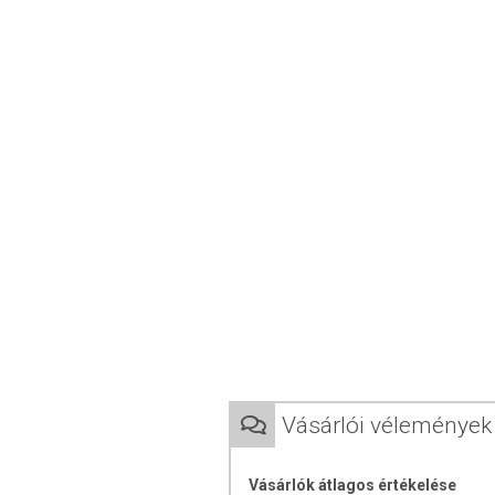
Haj-, Bőr- és köröm vitamin
A biotin és a cink hozzájárulnak a haj 
cink, a niacin és a riboflavin elősegítik
támogatják a köröm optimális állapotát.
19 HATÓANYAG ÉS SZILÍCIUM TARTA
FELHASZNÁLÁSI UTASÍ
Adagolási javaslat:
Napi 3 kapszula bő f
Adagolás időtartama:
Minimum 60 nap,
A termék 12 éves kortól alkalmazh
Vérhígító szedése esetén ké
kapcsolatban.
Cukorbetegség esetén a termék a
Terhesség és szoptatás ideje alat
Vásárlói vélemények
ÖSSZETÉTEL
Vásárlók átlagos értékelése
Összetevők:
mezei zsurló (Equisetum ar