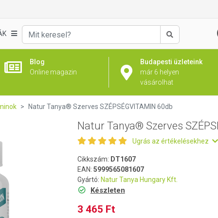
SÉGVITAMIN 60db
ÁK
Keresés
Blog
Budapesti üzleteink
Online magazin
már 6 helyen
vásárolhat
minok
Natur Tanya® Szerves SZÉPSÉGVITAMIN 60db
Natur Tanya® Szerves SZÉP
Ugrás az értékelésekhez
Cikkszám:
DT1607
EAN:
5999565081607
Gyártó:
Natur Tanya Hungary Kft.
Készleten
3 465 Ft