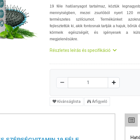
19 féle hatóanyagot tartalmaz, köztük legnagyo
mennyiségben, mezei zsurlóból nyert 120 
természetes szilíciumot. Termékünket azokn
fejlesztettük ki, akik fontosnak tartják a hajuk, bőrük 
körmeik egészségét, és igényesek a kül
megjelenésükre.
Részletes leírás és specifikáció
Kívánságlista
Árfigyelő
Hat
S SZÉPSÉGVITAMIN 19 FÉLE