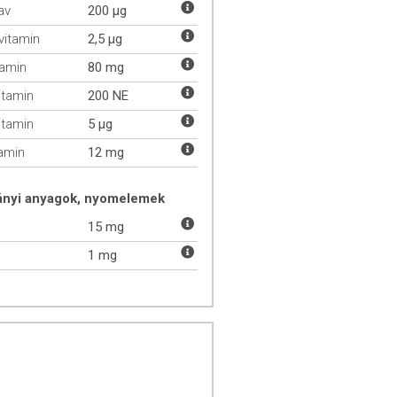
av
200 µg
vitamin
2,5 µg
tamin
80 mg
itamin
200 NE
itamin
5 µg
tamin
12 mg
ányi anyagok, nyomelemek
15 mg
1 mg