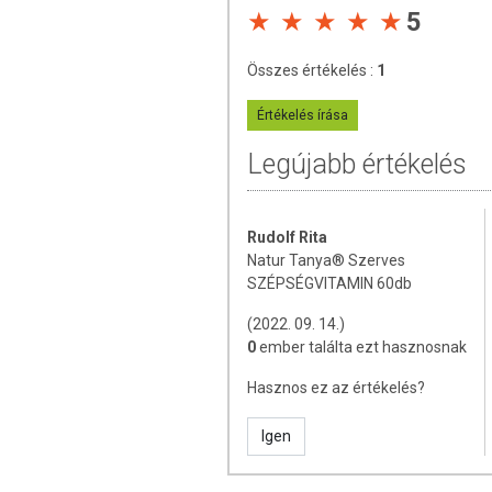
5
(hidroxipropil-metil-cellulóz), nagy csalá
(mikrokristályos cellulóz), L-cisztein
biszglicinát, csomósodást gátló anyagok
Összes értékelés :
1
acetát, nikotinamid, kalcium-D-pantotená
hidroklorid, riboflavin, tiamin-mononitrá
Értékelés írása
Hatóanyagok a napi adagban
Legújabb értékelés
A-vitamin
Rudolf Rita
D3-vitamin
Natur Tanya® Szerves
E-vitamin
SZÉPSÉGVITAMIN 60db
C-vitamin
(2022. 09. 14.)
0
ember találta ezt hasznosnak
B1-vitamin
Hasznos ez az értékelés?
B2-vitamin
Igen
B3-vitamin
B6-vitamin