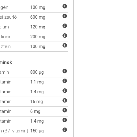
agén
100 mg
i zsurló
600 mg
ícium
120 mg
tionin
200 mg
sztein
100 mg
aminok
tamin
800 µg
itamin
1,1 mg
itamin
1,4 mg
itamin
16 mg
itamin
6 mg
itamin
1,4 mg
n (B7- vitamin)
150 µg