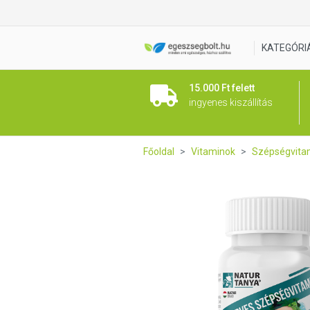
Natur Tanya® Szerves SZÉP
KATEGÓRI
15.000 Ft felett
ingyenes kiszállítás
Főoldal
Vitaminok
Szépségvita