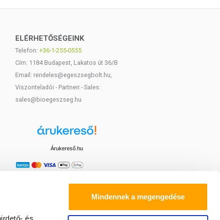
ELÉRHETŐSÉGEINK
Telefon:
+36-1-255-0555
Cím: 1184 Budapest, Lakatos út 36/B
Email: rendeles@egeszsegbolt.hu,
Viszonteladói - Partneri - Sales:
sales@bioegeszseg.hu
Árukereső.hu
Mindennek a megengedése
irdető- és