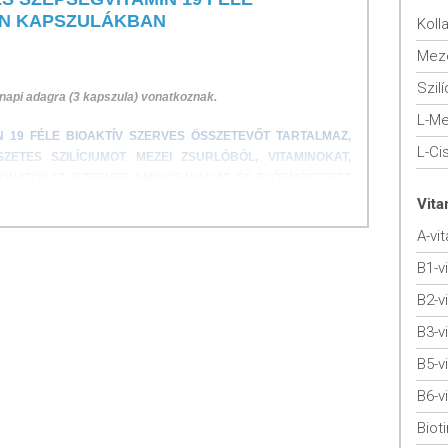
N KAPSZULÁKBAN
Koll
Meze
Szil
 napi adagra (3 kapszula) vonatkoznak.
L-Me
N 19 FÉLE BIOAKTÍV SZERVES ÖSSZETEVŐT TARTALMAZ,
L-Ci
ETES SZILÍCIUMOT MEZEI ZSURLÓBÓL, VITAMINOKAT,
VONATOKAT, SZERVES AMINOSAVAKAT ÉS ELŐEMÉSZTETT
Vit
A-vi
B1-v
MAZ
 MG TERMÉSZETES SZILÍCIUM TARTALOMMAL
B2-v
OKAT, AMINOSAVAKAT TARTALMAZ
B3-v
ARTALMAZ
BORBAN BEVIZSGÁLT ÉTREND-KIEGÉSZÍTŐ
B5-v
, SZÍNEZÉK, AROMA NÉLKÜL
B6-v
Bioti