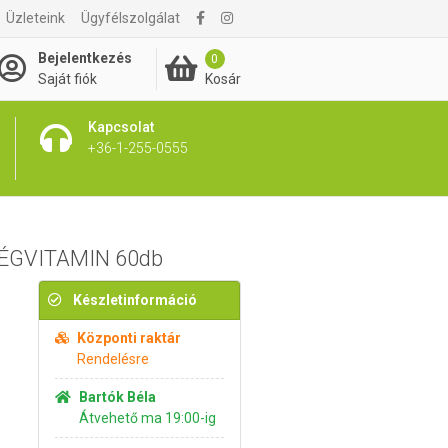
Üzleteink
Ügyfélszolgálat
3 465 Ft
Kosárba rakom
Bejelentkezés
0
Kosár
Saját fiók
Kapcsolat
+36-1-255-0555
SÉGVITAMIN 60db
Készletinformáció
Központi raktár
Rendelésre
Bartók Béla
Átvehető ma 19:00-ig