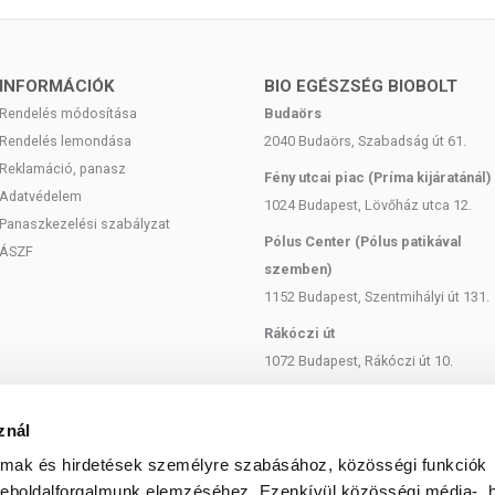
200 μg (100%*)
2,5 μg (100%*)
INFORMÁCIÓK
BIO EGÉSZSÉG BIOBOLT
Rendelés módosítása
Budaörs
150 μg (300%*)
Rendelés lemondása
2040 Budaörs, Szabadság út 61.
6 mg (100%*)
Reklamáció, panasz
Fény utcai piac (Príma kijáratánál)
Adatvédelem
1024 Budapest, Lövőház utca 12.
15 mg (150%*)
Panaszkezelési szabályzat
Pólus Center (Pólus patikával
1 mg (100%*)
ÁSZF
szemben)
600 mg
1152 Budapest, Szentmihályi út 131.
120 mg
Rákóczi út
1072 Budapest, Rákóczi út 10.
200 mg
Szent István körút
200 mg
1137 Budapest, Szent István Körút
znál
18.
100 mg
almak és hirdetések személyre szabásához, közösségi funkciók
Bartók Béla
weboldalforgalmunk elemzéséhez. Ezenkívül közösségi média-, h