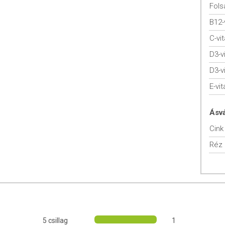
Fols
B12-
egészséges állapotának megőrzéséhez. Az A-vitamin, a biotin, a
 a bőr normál állapotának fenntartását. A szerves ásványi anyagok
C-vi
D3-v
LOMMAL
D3-v
TÁS
E-vi
olyadékkal lenyelve.
Ásv
 maximum 120 nap.
Cink
ató.
Réz
rje ki kezelőorvosa véleményét a termék alkalmazásával
lkalmazható.
t a termék alkalmazható.
5 csillag
1
vense L.) föld feletti részének kivonata, növényi kapszulahéj