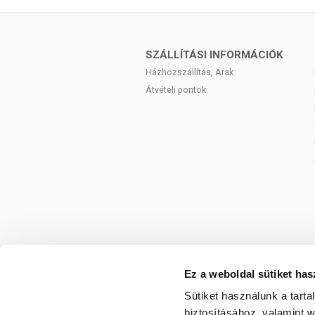
Folsav
B12-vitamin
SZÁLLÍTÁSI INFORMÁCIÓK
Házhozszállítás, Árak
Biotin
Átvételi pontok
Pantoténsav
Szerves cink
Szerves réz
Mezei zsurló kivonat
amelyből szilícium
Nagy csalán kivonat
L-metionin
Ez a weboldal sütiket has
L-cisztein
Sütiket használunk a tart
biztosításához, valamint 