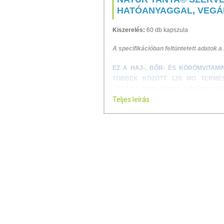
HATÓANYAGGAL, VEGÁ
Kiszerelés:
60 db kapszula
A specifikációban feltüntetett adatok a
EZ A HAJ-, BŐR- ÉS KÖRÖMVITAMI
TÖBBEK KÖZÖTT 120 MG TERMÉSZ
ÁSVÁNYI ANYAGOKAT, NÖVÉNYI KI
Teljes leírás
KOLLAGÉNT.
A BŐR SZÉPSÉGÉÉRT
A KÖRÖM EGÉSZSÉGÉÉRT
19 FÉLE ÖSSZETEVŐT TARTAL
MEZEI ZSURLÓBÓL NYERT 120
VITAMINOKAT, ÁSVÁNYI ANYAG
ELŐEMÉSZTETT KOLLAGÉNT T
FÜGGETLEN, AKKREDITÁLT LA
MESTERSÉGES TARTÓSÍTÓSZER
GLUTÉN- ÉS LAKTÓZMENTES
VEGÁN KAPSZULÁKBAN