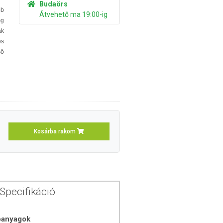
Budaörs
bb
Átvehető ma 19:00-ig
mg
ak
és
ső
Kosárba rakom
Specifikáció
óanyagok