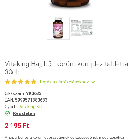
Vitaking Haj, bőr, köröm komplex tabletta
30db
Ugrás az értékelésekhez
Cikkszám:
VK0633
EAN:
5999571380633
Gyártó:
Vitaking Kft.
Készleten
2 195 Ft
A haj, a bőr és a köröm egészségének és szépségének megőrzéséhez.