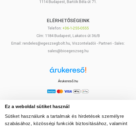
1114 Budapest, Bartók Béla út 71.
ELÉRHETŐSÉGEINK
Telefon:
+36-1-255-0555
Cím: 1184 Budapest, Lakatos út 36/B
Email: rendeles@egeszsegbolt.hu, Viszonteladói - Partneri - Sales:
sales@bioegeszseg.hu
Árukereső.hu
Ez a weboldal sütiket használ
Sütiket használunk a tartalmak és hirdetések személyre
szabásához, közösségi funkciók biztosításához, valamint
weboldalforgalmunk elemzéséhez. Ezenkívül közösségi