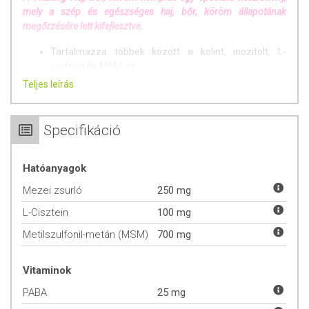
mely a szép és egészséges haj, bőr, köröm állapotának
megőrzésére lett kifejlesztve.
Tartalmazza többek között a kolint, inozitolt, L-
cysteint és MSM-et.
Összetevői között szerepel a mezei zsurló is, amely
Teljes leírás
javítja a bőr, a haj és a köröm kondícióját, támogatja a
haj növekedését és erősödését.
Ez a kombináció biztosítja a szervezetet a haj, a
Specifikáció
köröm és a bőr felépítéséhez szükséges
tápanyagokkal. Amennyiben nem elégedett a haja, a
Hatóanyagok
bőre és a körmeinek minőségével, próbálja ki ezt a
gazdaságos, kiváló ár-érték arányú terméket, mely
Mezei zsurló
250 mg
hölgyek és urak számára egyaránt alkalmazható.
L-Cisztein
100 mg
RÉSZLETESEBBEN AZ ÖSSZETEVŐKRŐL
Metilszulfonil-metán (MSM)
700 mg
A
PABA
-t (para-amino-benzoésav) korábban a B-
vitaminok közé sorolták. Napjainkban tudjuk, hogy
Vitaminok
valójában egy aminosav, és bár közvetlenül nem
létfontosságú tápanyag, bizonyos
PABA
25 mg
mikroorganizmusok (bélbaktériumok) számára