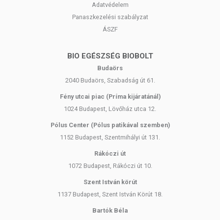
Adatvédelem
Betegség esetén használatát beszélje meg kezelőorvosával. Az
ajánlott napi fogyasztási mennyiséget ne lépje túl! Ne szedje a
Panaszkezelési szabályzat
készítményt, ha az összetevők bármelyikére érzékeny vagy
ÁSZF
allergiás! Kisgyermektől elzárva tartandó!
BIO EGÉSZSÉG BIOBOLT
Budaörs
2040 Budaörs, Szabadság út 61.
Fény utcai piac (Príma kijáratánál)
1024 Budapest, Lövőház utca 12.
Pólus Center (Pólus patikával szemben)
1152 Budapest, Szentmihályi út 131.
Rákóczi út
1072 Budapest, Rákóczi út 10.
Szent István körút
1137 Budapest, Szent István Körút 18.
Bartók Béla