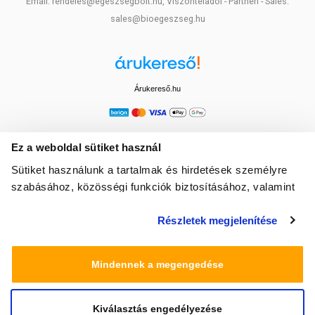
Email: rendeles@egeszsegbolt.hu, Viszonteladói - Partneri - Sales:
sales@bioegeszseg.hu
Árukereső.hu
Ez a weboldal sütiket használ
Sütiket használunk a tartalmak és hirdetések személyre
szabásához, közösségi funkciók biztosításához, valamint
weboldalforgalmunk elemzéséhez. Ezenkívül közösségi
Részletek megjelenítése
média-, hirdető- és elemező partnereinkkel megosztjuk az
Ön weboldalhasználatra vonatkozó adatait, akik
kombinálhatják az adatokat más olyan adatokkal,
Mindennek a megengedése
amelyeket Ön adott meg számukra vagy az Ön által
használt más szolgáltatásokból gyűjtöttek.
Kiválasztás engedélyezése