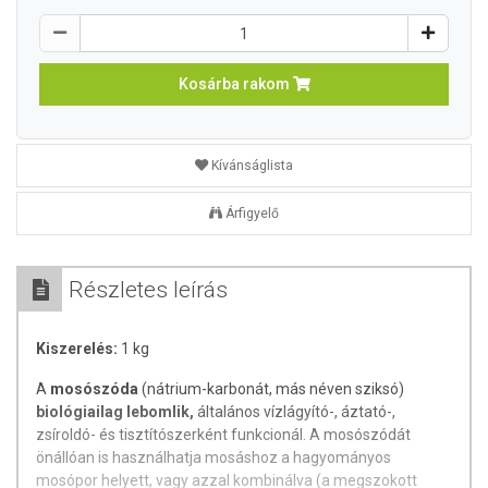
Kosárba rakom
Kívánságlista
Árfigyelő
Részletes leírás
Kiszerelés:
1 kg
A
mosószóda
(nátrium-karbonát, más néven sziksó)
biológiailag lebomlik,
általános vízlágyító-, áztató-,
zsíroldó- és tisztítószerként funkcionál. A mosószódát
önállóan is használhatja mosáshoz a hagyományos
mosópor helyett, vagy azzal kombinálva (a megszokott