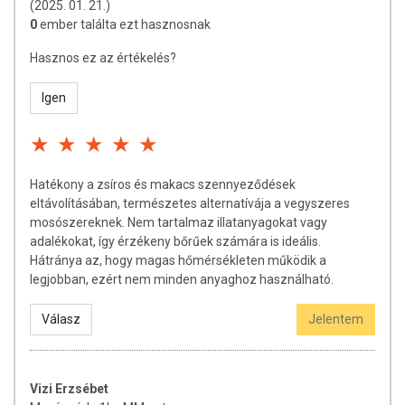
(2025. 01. 21.)
0
ember találta ezt hasznosnak
Hasznos ez az értékelés?
Igen
Hatékony a zsíros és makacs szennyeződések
eltávolításában, természetes alternatívája a vegyszeres
mosószereknek. Nem tartalmaz illatanyagokat vagy
adalékokat, így érzékeny bőrűek számára is ideális.
Hátránya az, hogy magas hőmérsékleten működik a
legjobban, ezért nem minden anyaghoz használható.
Válasz
Jelentem
Vizi Erzsébet