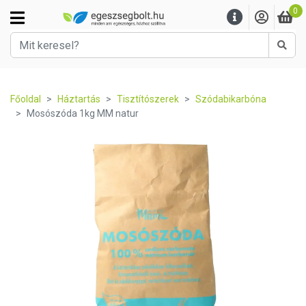
0
Kere
Főoldal
Háztartás
Tisztítószerek
Szódabikarbóna
Mosószóda 1kg MM natur