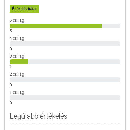
foltokat az edényekről. Az üvegedényeket utána
Értékelés írása
ecetes vízzel öblítse, különben foltosan száradhatnak.
Alumínium edények tisztításához ne használja!
5 csillag
Általános tisztítás:
1 liter meleg vízben oldott 1
evőkanál mosószóda tisztává varázsolja a
5
legszívósabb tűzhelyeket, a legzsírosabb csempét és
4 csillag
linóleumot is. A piszkos keféket, konyharuhákat és
rongyokat meleg, mosószódás szappanos vízben
0
tisztíthatja és szagtalaníthatja.
3 csillag
A mosószódát száraz, hűvös helyen tárolja.
Érzékeny bőr
1
esetén ajánlott gumikesztyű használata, mivel száríthatja
2 csillag
a bőrt!
0
A termék korlátlan ideig megőrzi minőségét.
1 csillag
0
Legújabb értékelés