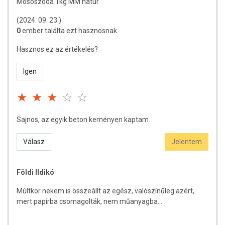
Mosószóda 1kg MM natur
(2024. 09. 23.)
0
ember találta ezt hasznosnak
Hasznos ez az értékelés?
Igen
Sajnos, az egyik beton keményen kaptam.
Válasz
Jelentem
Földi Ildikó
Múltkor nekem is összeállt az egész, valószínűleg azért,
mert papírba csomagolták, nem műanyagba...