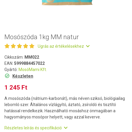
Mosószóda 1kg MM natur
Ugrás az értékelésekhez
Cikkszám:
MM022
EAN:
5999884457022
Gyártó:
MosóMami Kft.
Készleten
1 245 Ft
A mosószóda (nátrium-karbonát), más néven sziksó, biológiailag
lebomló szer. Általános vízlágyító, áztató, zsíroldó és tisztító
hatással rendelkezik. Használható mosáshoz önmagában a
hagyományos mosópor helyett, vagy azzal keverve.
Részletes leírás és specifikáció