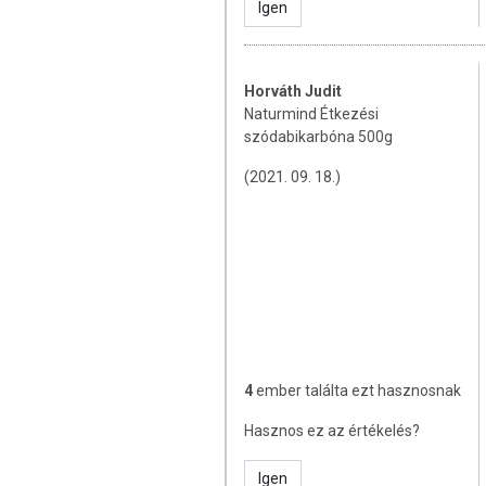
Igen
Horváth Judit
Naturmind Étkezési
szódabikarbóna 500g
(2021. 09. 18.)
4
ember találta ezt hasznosnak
Hasznos ez az értékelés?
Igen