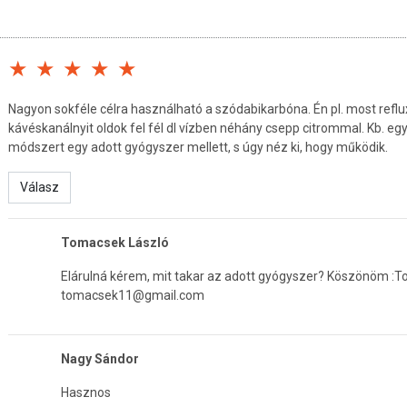
Nagyon sokféle célra használható a szódabikarbóna. Én pl. most refl
kávéskanálnyit oldok fel fél dl vízben néhány csepp citrommal. Kb. e
módszert egy adott gyógyszer mellett, s úgy néz ki, hogy működik.
Válasz
Tomacsek László
Elárulná kérem, mit takar az adott gyógyszer? Köszönöm :
tomacsek11@gmail.com
Nagy Sándor
Hasznos