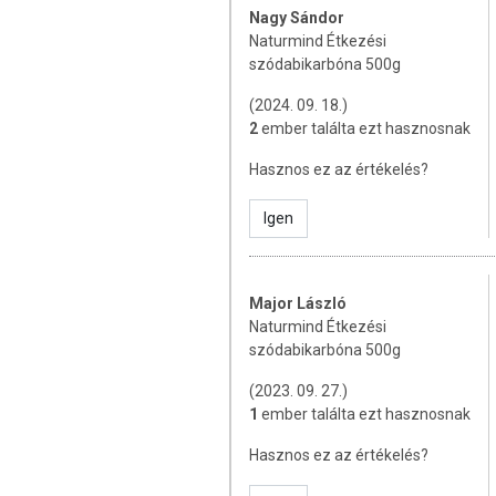
Nagy Sándor
Tárolás:
Száraz, hűvös helyen, gye
Naturmind Étkezési
szódabikarbóna 500g
Forgalmazza:
BiOrganik Online Kft
(2024. 09. 18.)
Származási ország:
Bosznia-Her
2
ember találta ezt hasznosnak
A termék nem helyettesíti a kiegyen
Hasznos ez az értékelés?
termék nem gyógyít betegségeket! A
Betegség esetén használatát beszé
Igen
mennyiséget ne lépje túl! Ne szedje 
allergiás! Kisgyermektől elzárva tart
Major László
Naturmind Étkezési
szódabikarbóna 500g
(2023. 09. 27.)
1
ember találta ezt hasznosnak
Hasznos ez az értékelés?