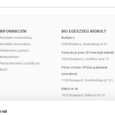
INFORMÁCIÓK
BIO EGÉSZSÉG BIOBOLT
Rendelés módosítása
Budaörs
Rendelés lemondása
2040 Budaörs, Szabadság út 61.
Reklamáció, panasz
Fény utcai piac (Príma kijáratánál)
Adatvédelem
1024 Budapest, Lövőház utca 12.
Panaszkezelési szabályzat
Pólus Center (Pólus patikával
ÁSZF
szemben)
1152 Budapest, Szentmihályi út 131.
Rákóczi út
1072 Budapest, Rákóczi út 10.
Szent István körút
1137 Budapest, Szent István Körút
znál