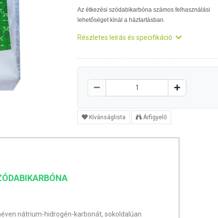
Az étkezési szódabikarbóna számos felhasználási
lehetőséget kínál a háztartásban.
Részletes leírás és specifikáció
Kívánságlista
Árfigyelő
ZÓDABIKARBÓNA
néven nátrium-hidrogén-karbonát, sokoldalúan