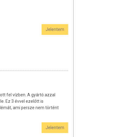
Jelentem
tt fel vízben. A gyártó azzal
. Ez 3 évvel ezelőtt is
blémát, ami persze nem történt
Jelentem