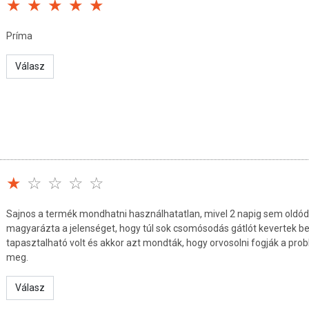
rmekektől elzárva tárolandó.
Príma
.
Válasz
cegovina
súlyozott, vegyes étrendet és az egészséges életmódot! A
 termék nem az orvosi kezelés helyettesítésére alkalmas!
lje meg kezelőorvosával. Az ajánlott napi fogyasztási
a készítményt, ha az összetevők bármelyikére érzékeny vagy
andó!
Sajnos a termék mondhatni használhatatlan, mivel 2 napig sem oldódo
magyarázta a jelenséget, hogy túl sok csomósodás gátlót kevertek bele
tapasztalható volt és akkor azt mondták, hogy orvosolni fogják a pro
meg.
Válasz