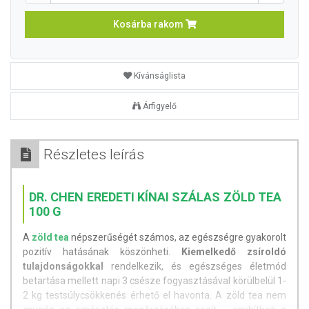
Kosárba rakom
Kívánságlista
Árfigyelő
Részletes leírás
DR. CHEN EREDETI KÍNAI SZÁLAS ZÖLD TEA
100 G
A
zöld tea
népszerűségét számos, az egészségre gyakorolt
pozitív hatásának köszönheti.
Kiemelkedő zsíroldó
tulajdonságokkal
rendelkezik, és egészséges életmód
betartása mellett napi 3 csésze fogyasztásával körülbelül 1-
2 kg testsúlycsökkenés érhető el havonta. A zöld tea nem