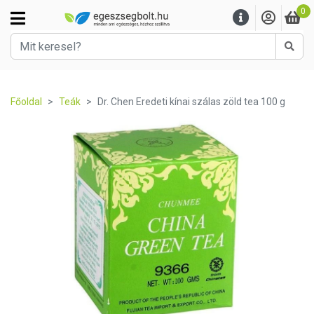
0
Kere
Főoldal
Teák
Dr. Chen Eredeti kínai szálas zöld tea 100 g