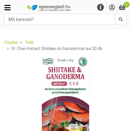
0
Kere
Főoldal
Teák
Dr. Chen Instant Shiitake és Ganoderma tea 20 db