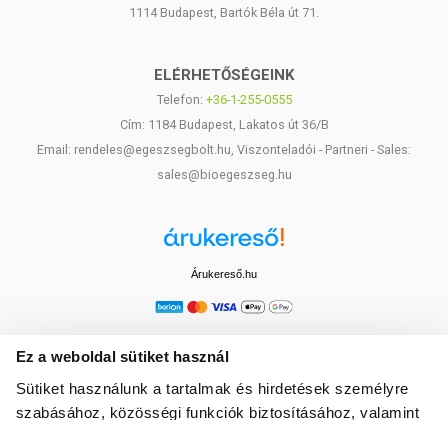
1114 Budapest, Bartók Béla út 71.
ELÉRHETŐSÉGEINK
Telefon:
+36-1-255-0555
Cím: 1184 Budapest, Lakatos út 36/B
Email: rendeles@egeszsegbolt.hu, Viszonteladói - Partneri - Sales:
sales@bioegeszseg.hu
Árukereső.hu
Ez a weboldal sütiket használ
Sütiket használunk a tartalmak és hirdetések személyre
szabásához, közösségi funkciók biztosításához, valamint
weboldalforgalmunk elemzéséhez. Ezenkívül közösségi