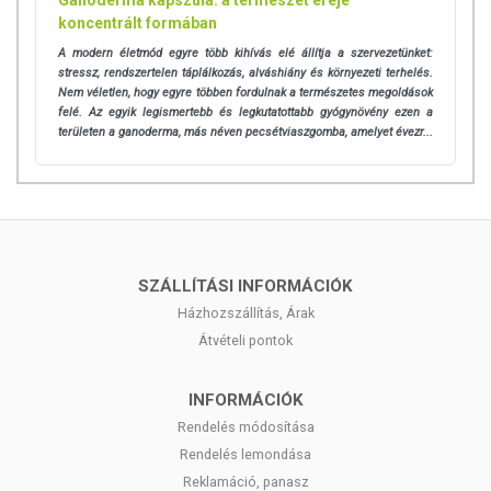
koncentrált formában
A modern életmód egyre több kihívás elé állítja a szervezetünket:
stressz, rendszertelen táplálkozás, alváshiány és környezeti terhelés.
Nem véletlen, hogy egyre többen fordulnak a természetes megoldások
felé. Az egyik legismertebb és legkutatottabb gyógynövény ezen a
területen a ganoderma, más néven pecsétviaszgomba, amelyet évezr...
SZÁLLÍTÁSI INFORMÁCIÓK
Házhozszállítás, Árak
Átvételi pontok
INFORMÁCIÓK
Rendelés módosítása
Rendelés lemondása
Reklamáció, panasz