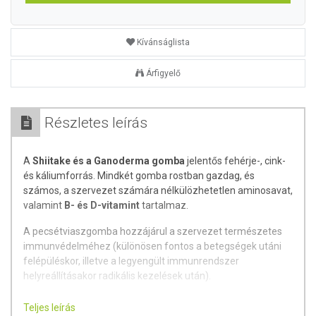
Kívánságlista
Árfigyelő
Részletes leírás
A
Shiitake és a Ganoderma gomba
jelentős fehérje-, cink-
és káliumforrás. Mindkét gomba rostban gazdag, és
számos, a szervezet számára nélkülözhetetlen aminosavat,
valamint
B- és D-vitamint
tartalmaz.
A pecsétviaszgomba hozzájárul a szervezet természetes
immunvédelméhez (különösen fontos a betegségek utáni
felépüléskor, illetve a legyengült immunrendszer
helyreállításakor radikális kezelések után).
Adagolás:
Naponta 2 × 1 tasak granulátumból készült ital
Teljes leírás