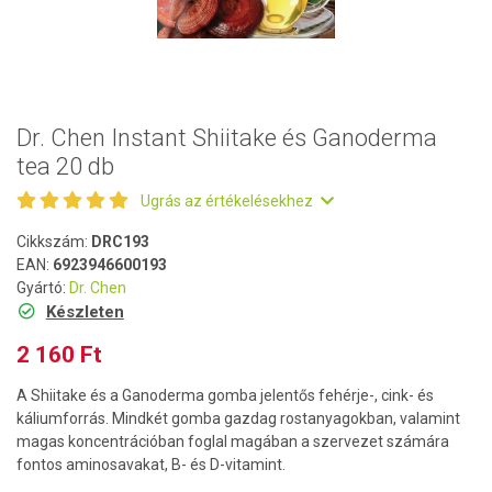
Dr. Chen Instant Shiitake és Ganoderma
tea 20 db
Ugrás az értékelésekhez
Cikkszám:
DRC193
EAN:
6923946600193
Gyártó:
Dr. Chen
Készleten
2 160 Ft
A Shiitake és a Ganoderma gomba jelentős fehérje-, cink- és
káliumforrás. Mindkét gomba gazdag rostanyagokban, valamint
magas koncentrációban foglal magában a szervezet számára
fontos aminosavakat, B- és D-vitamint.