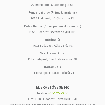
2040 Budaörs, Szabadság út 61.
Fény utcai piac (Príma kijáratánál)
1024 Budapest, Lövőház utca 12.
Pólus Center (Pólus patikával szemben)
1152 Budapest, Szentmihályi út 131.
Rákóczi út
1072 Budapest, Rákóczi út 10.
Szent István körút
1137 Budapest, Szent István Körút 18.
Bartók Béla
1114 Budapest, Bartók Béla út 71.
ELÉRHETŐSÉGEINK
Telefon:
+36-1-255-0555
Cím: 1184 Budapest, Lakatos út 36/B
Email: rendeles@egeszsegbolt.hu, Viszonteladói - Partneri - Sales: