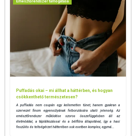
Emésztőrendszer támogatása
Puffadás okai – mi állhat a háttérben, és hogyan
csökkenthető természetesen?
A puffadás nem csupán egy kellemetlen tünet, hanem gyakran a
szervezet finom egyensúlyának felborulására utaló jelenség. Az
emésztőrendszer működése szoros összefüggésben áll az
életmóddal, a táplálkozással és a bélflóra állapotával, így a hasi
feszülés és teltségérzet hátterében sok esetben komplex, egymá...