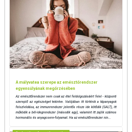
A mályvatea szerepe az emésztőrendszer
egyensúlyának megőrzésében
Az emésztőrendszer nem csak az étel feldolgozásáért felel - központi
szereplő az egészséget tekintve. Valójában itt történik a tápanyagok
felszívódása, az immunrendszer jelentős része ide kötődik (GALT), itt
működik a bél-idegrendszer (második agy), valamint itt zajlik számos
hormonális és anyagcsere-folyamat. Ha az emésztőrendszer nin...