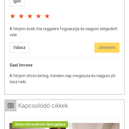
Igen
A férjem évek óta reggelire fogyasztja és nagyon elégedett
vele.
Válasz
Jelentem
Gaal Imrene
A férjem chron beteg, minden nap megissza és nagyon jót
tesz neki.
Kapcsolódó cikkek
Emésztőrendszer támogatása