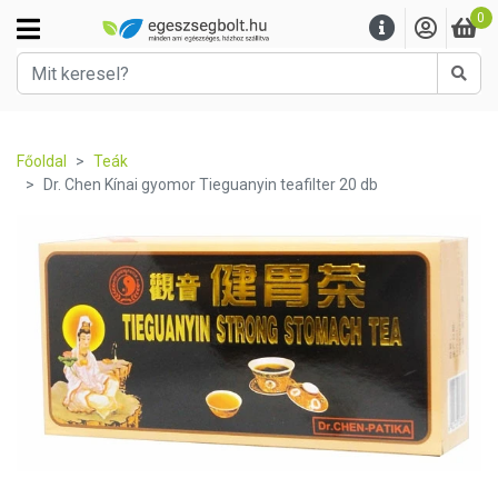
0
Kere
Főoldal
Teák
Dr. Chen Kínai gyomor Tieguanyin teafilter 20 db