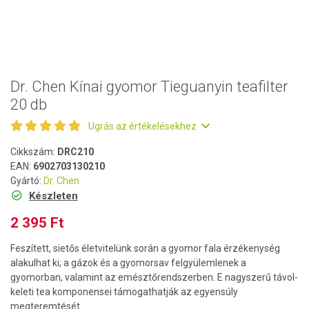
Dr. Chen Kínai gyomor Tieguanyin teafilter
20 db
Ugrás az értékelésekhez
Cikkszám:
DRC210
EAN:
6902703130210
Gyártó:
Dr. Chen
Készleten
2 395 Ft
Feszített, sietős életvitelünk során a gyomor fala érzékenység
alakulhat ki; a gázok és a gyomorsav felgyülemlenek a
gyomorban, valamint az emésztőrendszerben. E nagyszerű távol-
keleti tea komponensei támogathatják az egyensúly
megteremtését.