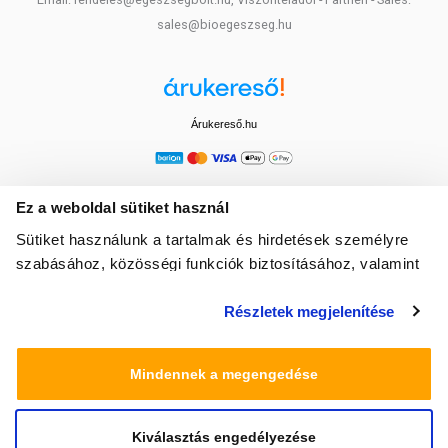
sales@bioegeszseg.hu
Árukereső.hu
Ez a weboldal sütiket használ
Sütiket használunk a tartalmak és hirdetések személyre
szabásához, közösségi funkciók biztosításához, valamint
weboldalforgalmunk elemzéséhez. Ezenkívül közösségi
Részletek megjelenítése
média-, hirdető- és elemező partnereinkkel megosztjuk az
Ön weboldalhasználatra vonatkozó adatait, akik
kombinálhatják az adatokat más olyan adatokkal,
Mindennek a megengedése
amelyeket Ön adott meg számukra vagy az Ön által
használt más szolgáltatásokból gyűjtöttek.
Kiválasztás engedélyezése