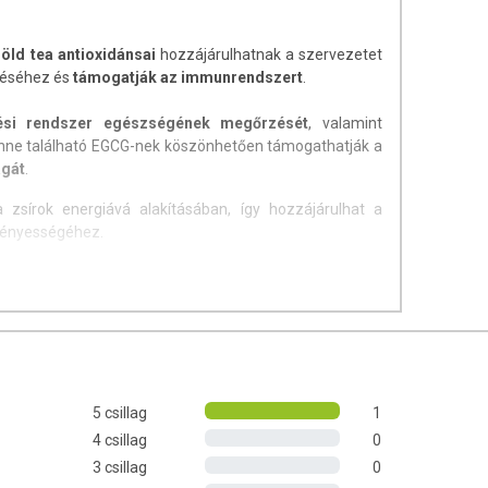
öld tea antioxidánsai
hozzájárulhatnak a szervezetet
téséhez és
támogatják az immunrendszert
.
gési rendszer egészségének megőrzését
, valamint
benne található EGCG-nek köszönhetően támogathatják a
ágát
.
 zsírok energiává alakításában, így hozzájárulhat a
ményességéhez.
egít fenntartani a bélműködés rendszerességét,
sztés ritmusát.
kiszerelésben egyaránt kapható. Alkalmazhatjuk őket
ymást kiegészítve.
5 csillag
1
4 csillag
0
tően a hagyományos kínai orvoslás (TCM) szemlélete
isztítása és működésének elősegítése. Forrázzon le egy
3 csillag
0