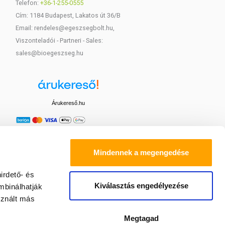
Telefon:
+36-1-255-0555
Cím: 1184 Budapest, Lakatos út 36/B
Email: rendeles@egeszsegbolt.hu,
Viszonteladói - Partneri - Sales:
sales@bioegeszseg.hu
Árukereső.hu
Mindennek a megengedése
irdető- és
Kiválasztás engedélyezése
mbinálhatják
sznált más
Megtagad