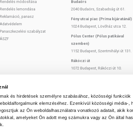
Rendelés módosítása
Budaörs
Rendelés lemondása
2040 Budaörs, Szabadság út 61.
Reklamáció, panasz
Fény utcai piac (Príma kijáratánál)
Adatvédelem
1024 Budapest, Lövőház utca 12.
Panaszkezelési szabályzat
Pólus Center (Pólus patikával
ÁSZF
szemben)
1152 Budapest, Szentmihályi út 131.
Rákóczi út
1072 Budapest, Rákóczi út 10.
Szent István körút
1137 Budapest, Szent István Körút
znál
18.
almak és hirdetések személyre szabásához, közösségi funkciók
Bartók Béla
weboldalforgalmunk elemzéséhez. Ezenkívül közösségi média-, h
gosztjuk az Ön weboldalhasználatra vonatkozó adatait, akik ko
1114 Budapest, Bartók Béla út 71.
atokkal, amelyeket Ön adott meg számukra vagy az Ön által ha
k.