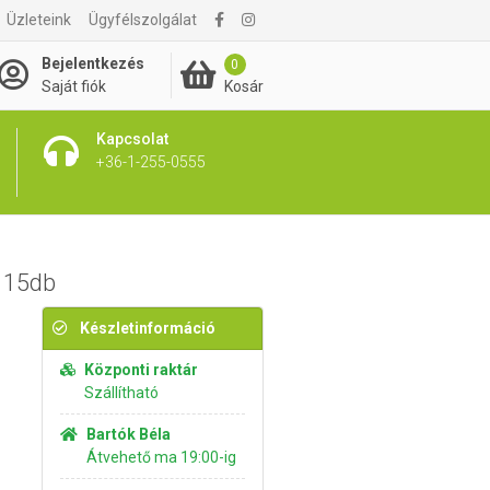
Üzleteink
Ügyfélszolgálat
1 695 Ft
Kosárba rakom
Bejelentkezés
0
Kosár
Saját fiók
Kapcsolat
+36-1-255-0555
s 15db
Készletinformáció
Központi raktár
Szállítható
Bartók Béla
Átvehető ma 19:00-ig