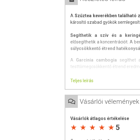
A
Szűztea keverékben található z
károsító szabad gyökök semlegesí
Segíthetik a szív és a kerin
elősegíthetik a koncentrációt. A 
súlycsökkentő étrend hatékonys
A
Garcinia cambogia
segíthet a
testtömegcsökkentő étrend ered
A
szenna
természetes módon s
Teljes leírás
támogatja a bélfunkciót és az emé
Alkalmazási javaslatok:
Vásárlói vélemények
- A
Szűztea filteres
és kapszulás 
külön-külön vagy akár együtt is, eg
Vásárlók átlagos értékelése
5
- Kora reggel, az ébredést köve
szerint fontos a tüdő és a belek t