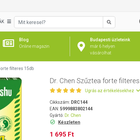
es 15db
ÁK
Keresés
Blog
Budapesti üzleteink
Online magazin
már 6 helyen
vásárolhat
orte filteres 15db
Dr. Chen Szűztea forte filtere
Ugrás az értékelésekhez
Cikkszám:
DRC144
EAN:
5999883802144
Gyártó:
Dr. Chen
Készleten
1 695 Ft