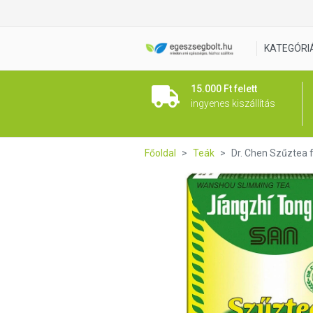
Dr. Chen Szűztea forte filter
KATEGÓRI
15.000 Ft felett
ingyenes kiszállítás
Főoldal
Teák
Dr. Chen Szűztea f