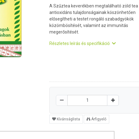
A Szűztea keverékben megtalálható zöld tea
antioxidáns tulajdonságainak köszönhetően
elősegítheti a testet rongáló szabadgyökök
közömbösítését, valamint az immunitás
megerősítését.
Részletes leírás és specifikáció
Kívánságlista
Árfigyelő