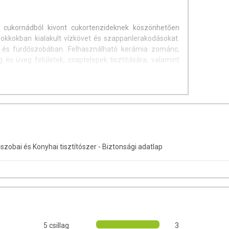
ukornádból kivont cukortenzideknek köszönhetően
lokkokban kialakult vízkövet és szappanlerakodásokat.
 és fürdőszobában. Felhasználható kerámia zománc,
és üveg felületek, csaptelepek tisztítására, valamint
is.
liftek tisztítására, a mindennapi szennyeződések
mok eltávolítására. Oktatási intézményekben ajánlott
koholtartalma révén a tisztított felületeknek, így a
get kölcsönöz.
obai és Konyhai tisztítószer - Biztonsági adatlap
ek (mészkő, márvány) tisztításához!
anyagokból készülnek, így a koncentrátum és a
ban lebomlik a környezetben.
nemionos felületaktív anyagok <5%, cukortenzid,
nyagot és tartósítószert! Környezetbarát, biológiailag
5 csillag
3