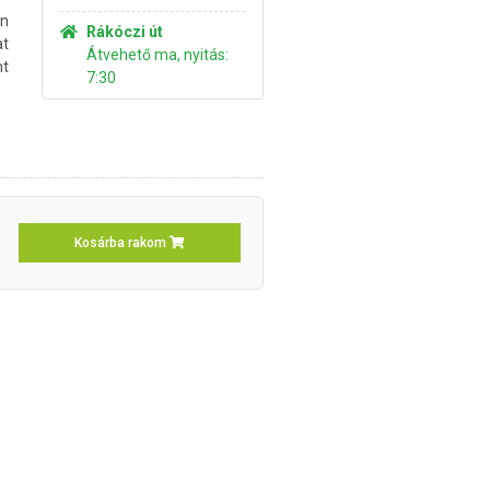
an
Rákóczi út
at
Átvehető ma, nyitás:
nt
7:30
Kosárba rakom