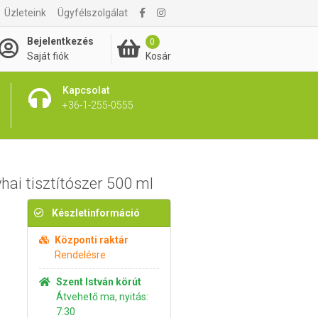
Üzleteink
Ügyfélszolgálat
1 595 Ft
Kosárba rakom
Bejelentkezés
0
Kosár
Saját fiók
Kapcsolat
+36-1-255-0555
ai tisztítószer 500 ml
Készletinformáció
Központi raktár
Rendelésre
Szent István körút
Átvehető ma, nyitás:
7:30