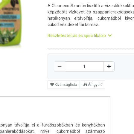
A Cleaneco Szanitertisztító a vizesblokkokb
képződött vízkövet és szappanlerakódások
hatékonyan eltávolítja, cukornádból kivo
cukortenzideket tartalmaz.
Részletes leírás és specifikáció
Kívánságlista
Árfigyelő
ékonyan távolítja el a fürdőszobákban és konyhákban
anlerakódásokat, mivel cukornádból származó