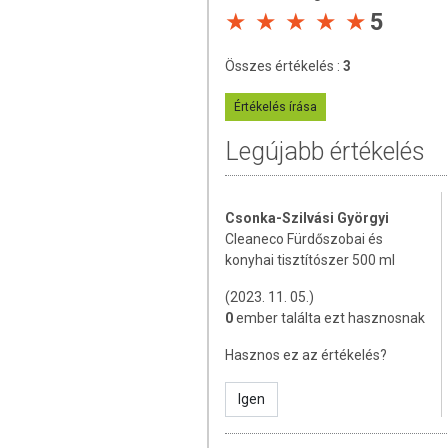
5
A termék biztonsági adatlapja 
Összes értékelés :
3
Célunk, hogy a Cleaneco termé
folyamatokkal, hagyományos kör
Értékelés írása
címkézésen át elsősorban emberi 
Legújabb értékelés
gyártási folyamat mellett a 
műanyagárukat, csomagolóanyagok
szerezzük be.
Csonka-Szilvási Györgyi
Kérjük, tartsa távol gyermekekt
Cleaneco Fürdőszobai és
kerülendő. Szembe kerülés esetén
konyhai tisztítószer 500 ml
haladéktalanul forduljon orvosho
Hűvös helyen tárolja.
(2023. 11. 05.)
0
ember találta ezt hasznosnak
Hasznos ez az értékelés?
Igen