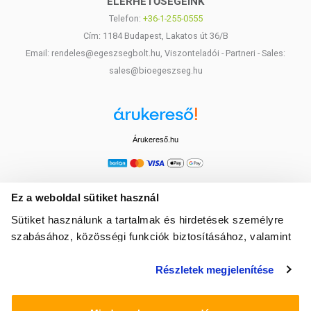
ELÉRHETŐSÉGEINK
Telefon:
+36-1-255-0555
Cím: 1184 Budapest, Lakatos út 36/B
Email: rendeles@egeszsegbolt.hu, Viszonteladói - Partneri - Sales:
sales@bioegeszseg.hu
Árukereső.hu
Ez a weboldal sütiket használ
Sütiket használunk a tartalmak és hirdetések személyre
szabásához, közösségi funkciók biztosításához, valamint
weboldalforgalmunk elemzéséhez. Ezenkívül közösségi
Részletek megjelenítése
média-, hirdető- és elemező partnereinkkel megosztjuk az
Ön weboldalhasználatra vonatkozó adatait, akik
kombinálhatják az adatokat más olyan adatokkal,