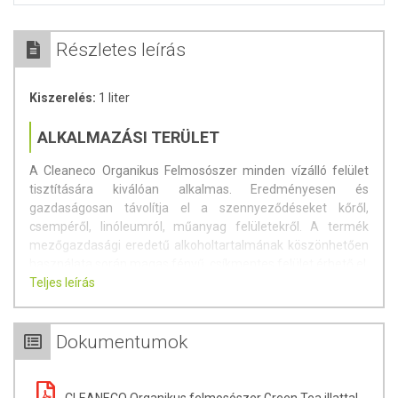
Részletes leírás
Kiszerelés:
1 liter
ALKALMAZÁSI TERÜLET
A Cleaneco Organikus Felmosószer minden vízálló felület
tisztítására kiválóan alkalmas. Eredményesen és
gazdaságosan távolítja el a szennyeződéseket kőről,
csempéről, linóleumról, műanyag felületekről. A termék
mezőgazdasági eredetű alkoholtartalmának köszönhetően
használata során magas fényű, csíkmentes felület érhető el.
A hozzáadott green tea herbal illat kellemes és tartós
Teljes leírás
aromát biztosít. Termékünk alapanyagai ECOCERT
minősítéssel rendelkeznek.
Dokumentumok
FELHASZNÁLÁSI JAVASLAT
A használathoz a szennyeződés mértékétől függően