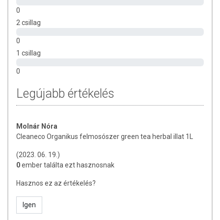
0
Kicsi gyermekektől elzárva tartandó. A flakon nyitásakor
keletkező pára belégzése kerülendő. Szembe kerülés
2 csillag
esetén azonnal öblítse ki alaposan tiszta vízzel! Lenyelése
0
esetén haladéktalanul forduljon orvoshoz, és mutassa meg
1 csillag
a termék flakonját vagy címkéjét. Hűvös helyen tárolandó.
0
Legújabb értékelés
Molnár Nóra
Cleaneco Organikus felmosószer green tea herbal illat 1L
(2023. 06. 19.)
0
ember találta ezt hasznosnak
Hasznos ez az értékelés?
Igen