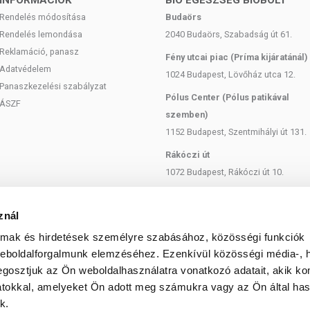
INFORMÁCIÓK
BIO EGÉSZSÉG BIOBOLT
Rendelés módosítása
Budaörs
Rendelés lemondása
2040 Budaörs, Szabadság út 61.
Reklamáció, panasz
Fény utcai piac (Príma kijáratánál)
Adatvédelem
1024 Budapest, Lövőház utca 12.
Panaszkezelési szabályzat
Pólus Center (Pólus patikával
ÁSZF
szemben)
1152 Budapest, Szentmihályi út 131.
Rákóczi út
1072 Budapest, Rákóczi út 10.
Szent István körút
1137 Budapest, Szent István Körút
znál
18.
almak és hirdetések személyre szabásához, közösségi funkciók
Bartók Béla
weboldalforgalmunk elemzéséhez. Ezenkívül közösségi média-, h
1114 Budapest, Bartók Béla út 71.
gosztjuk az Ön weboldalhasználatra vonatkozó adatait, akik ko
atokkal, amelyeket Ön adott meg számukra vagy az Ön által ha
k.