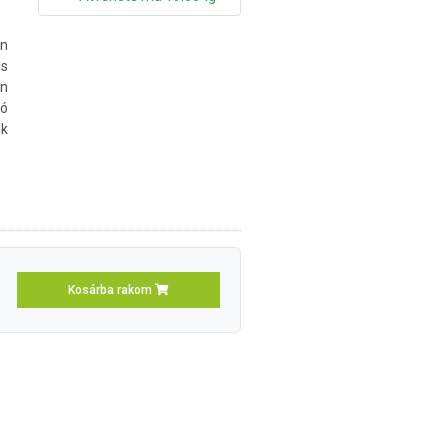
on
s
on
ó
k
Kosárba rakom