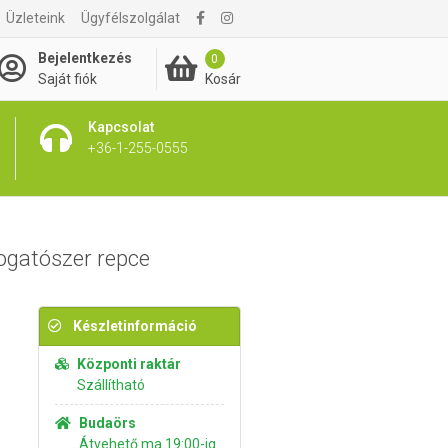
Üzleteink
Ügyfélszolgálat
1 895 Ft
Kosárba rakom
Bejelentkezés
0
Kosár
Saját fiók
Kapcsolat
+36-1-255-0555
ogatószer repce
Készletinformáció
Központi raktár
Szállítható
Budaörs
Átvehető ma 19:00-ig