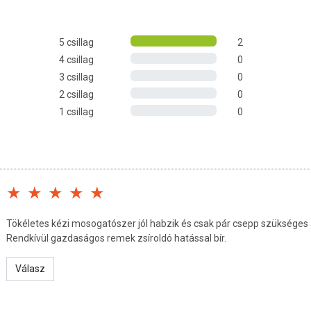
5 csillag
2
4 csillag
0
3 csillag
0
2 csillag
0
1 csillag
0
Tökéletes kézi mosogatószer jól habzik és csak pár csepp szüksége
Rendkívül gazdaságos remek zsíroldó hatással bír.
Válasz