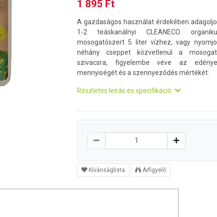
1 895 Ft
A gazdaságos használat érdekében adagolj
1-2 teáskanálnyi CLEANECO organiku
mosogatószert 5 liter vízhez, vagy nyomj
néhány cseppet közvetlenül a mosogat
szivacsra, figyelembe véve az edénye
mennyiségét és a szennyeződés mértékét.
Részletes leírás és specifikáció
Kívánságlista
Árfigyelő