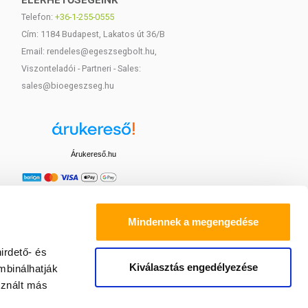
ELÉRHETŐSÉGEINK
Telefon:
+36-1-255-0555
Cím: 1184 Budapest, Lakatos út 36/B
Email: rendeles@egeszsegbolt.hu,
Viszonteladói - Partneri - Sales:
sales@bioegeszseg.hu
Árukereső.hu
Mindennek a megengedése
irdető- és
Kiválasztás engedélyezése
mbinálhatják
sznált más