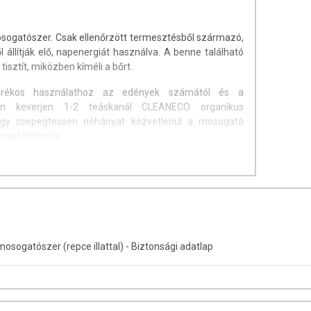
ogatószer. Csak ellenőrzött termesztésből származó,
 állítják elő, napenergiát használva. A benne található
sztít, miközben kíméli a bőrt.
ékos használathoz az edények számától és a
ően keverjen 1-2 teáskanál CLEANECO organikus
vagy csepegtessen néhányat közvetlenül a mosogató
majd öblítse le.
aktív anyag. 5-15 % amfoter felületaktív anyag. 5 %-nál
gok, illóolajok és tartósítószer (fenoxietanol)
a
Dokumentumok
fül alatt található!
 gyermekektől. Használat előtt tanulmányozza a
ogatószer (repce illattal) - Biztonsági adatlap
iókat. Ne lélegezze be a permetet. SZEMBE KERÜLÉS
 több percen keresztül.
és könnyen eltávolítható, tegye azt meg. Folytassa az