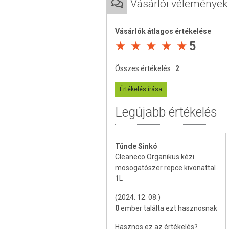
Vásárlói vélemények
öblítést.
Vásárlók átlagos értékelése
5
Összes értékelés :
2
Értékelés írása
Legújabb értékelés
Tünde Sinkó
Cleaneco Organikus kézi
mosogatószer repce kivonattal
1L
(2024. 12. 08.)
0
ember találta ezt hasznosnak
Hasznos ez az értékelés?