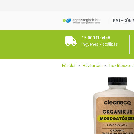
Cleaneco Organikus kézi mos
KATEGÓRI
15.000 Ft felett
ingyenes kiszállítás
Főoldal
Háztartás
Tisztítószere