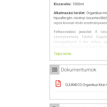
Kiszerelés:
1000ml
Alkalmazási terület:
Organikus mos
hipoallergén növényi összetevőkből
repce kivonat révén eredményesen ti
Felhasználási javaslat:
A takar
szennyezettség fokától függ
mosogatószert 5 liter vízhez, 
szivacsra. Törölje át az edényeket, 
Teljes leírás
Összetétel:
5-15 % anionos felület
kevesebb nemionos felületaktív anya
Dokumentumok
A termék biztonsági adatlapja 
Figyelmeztetések:
Tartsa távol
CLEANECO Organikus Kézi mos
csomagoláson található informác
ESETÉN: Alaposan öblítse le vízzel,
Amennyiben visel kontaktlencsét, 