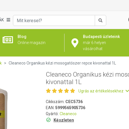
ogatószer repce kivonattal 1L
ÁK
Keresés
Blog
Budapesti üzleteink
Online magazin
már 6 helyen
vásárolhat
k
Cleaneco Organikus kézi mosogatószer repce kivonattal 1L
Cleaneco Organikus kézi mos
kivonattal 1L
Ugrás az értékelésekhez
Cikkszám:
CEC5736
EAN:
5999565905736
Gyártó:
Cleaneco
Készleten