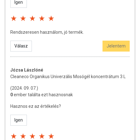
Igen
Figyelmeztetések a koncentrált termékre vonatkozóan:
Bőrirritációt okozhat. Komoly szemirritációt válthat ki.
Gyermekektől elzárva tárolandó. Szembe kerülés esetén:
Bőségesen öblítse vízzel több percig. Ha visel
Rendszeresen használom, jó termék.
kontaktlencsét, és könnyen eltávolítható, tegye azt meg.
Folytassa az öblítést. Minőségét a felbontástól számított 2
Válasz
Jelentem
évig őrzi meg. Tartsa távol élelmiszerektől.
Józsa Lászlóné
Cleaneco Organikus Univerzális Mosógél koncentrátum 3 L
(2024. 09. 07.)
0
ember találta ezt hasznosnak
Hasznos ez az értékelés?
Igen