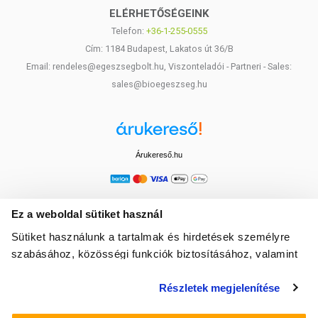
ELÉRHETŐSÉGEINK
Telefon:
+36-1-255-0555
Cím: 1184 Budapest, Lakatos út 36/B
Email: rendeles@egeszsegbolt.hu, Viszonteladói - Partneri - Sales:
sales@bioegeszseg.hu
Árukereső.hu
Ez a weboldal sütiket használ
Sütiket használunk a tartalmak és hirdetések személyre
szabásához, közösségi funkciók biztosításához, valamint
weboldalforgalmunk elemzéséhez. Ezenkívül közösségi
Részletek megjelenítése
média-, hirdető- és elemező partnereinkkel megosztjuk az
Ön weboldalhasználatra vonatkozó adatait, akik