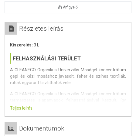
Árfigyelő
Részletes leírás
Kiszerelés:
3 L
FELHASZNÁLÁSI TERÜLET
A CLEANECO Organikus Univerzális Mosógél koncentrátum
gépi és kézi mosáshoz javasolt, fehér és színes textíliák,
ruhák egyaránt tisztíthatók vele.
A CLEANECO Organikus Univerzális Mosógél koncentrátum
természetes alapanyagok felhasználásával készült, így
többek között a cukortenzid biztosítja, hogy már kis
Teljes leírás
mennyiségű mosógél hozzáadásával is kiváló eredmény
érhető el. Cégünk célkitűzése, hogy termékeinket
természetes alapanyagokból, környezetbarát eljárásokkal,
Dokumentumok
kézműipari módon, a gyártástól a csomagoláson és a