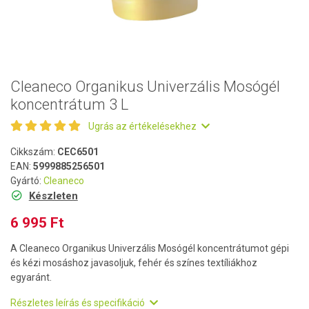
Cleaneco Organikus Univerzális Mosógél
koncentrátum 3 L
Ugrás az értékelésekhez
Cikkszám:
CEC6501
EAN:
5999885256501
Gyártó:
Cleaneco
Készleten
6 995 Ft
A Cleaneco Organikus Univerzális Mosógél koncentrátumot gépi
és kézi mosáshoz javasoljuk, fehér és színes textíliákhoz
egyaránt.
Részletes leírás és specifikáció