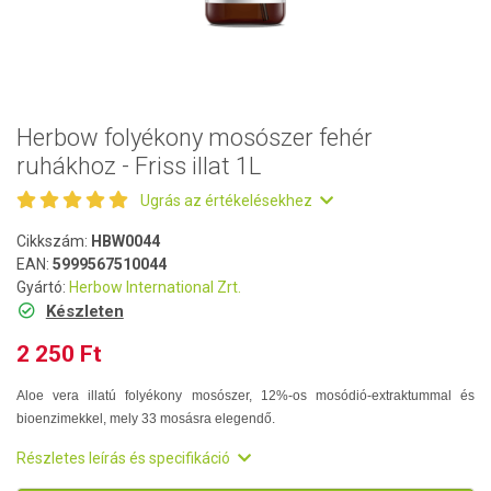
Herbow folyékony mosószer fehér
ruhákhoz - Friss illat 1L
Ugrás az értékelésekhez
Cikkszám:
HBW0044
EAN:
5999567510044
Gyártó:
Herbow International Zrt.
Készleten
2 250 Ft
Aloe vera illatú folyékony mosószer, 12%-os mosódió-extraktummal és
bioenzimekkel, mely 33 mosásra elegendő.
Részletes leírás és specifikáció