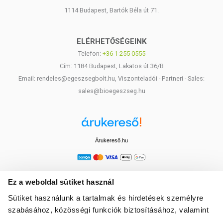
1114 Budapest, Bartók Béla út 71.
ELÉRHETŐSÉGEINK
Telefon:
+36-1-255-0555
Cím: 1184 Budapest, Lakatos út 36/B
Email: rendeles@egeszsegbolt.hu, Viszonteladói - Partneri - Sales:
sales@bioegeszseg.hu
Árukereső.hu
Ez a weboldal sütiket használ
Sütiket használunk a tartalmak és hirdetések személyre
szabásához, közösségi funkciók biztosításához, valamint
weboldalforgalmunk elemzéséhez. Ezenkívül közösségi