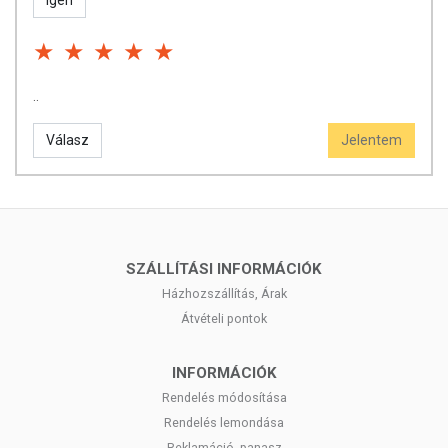
Igen
cinnamal, coumarin), tartósítószerek
Egyéb összetevők: mosódió kivonat
TOVÁBBI TUDNIVALÓK A TERMÉKRŐL:
..
Minőségmegőrzés:
A csomagoláson feltüntetett időpontig.
Válasz
Jelentem
Tárolás:
Száraz, hűvös helyen tárolandó. Gyermekektől távol
tartandó!
SZÁLLÍTÁSI INFORMÁCIÓK
Házhozszállítás, Árak
Átvételi pontok
INFORMÁCIÓK
Rendelés módosítása
Rendelés lemondása
Reklamáció, panasz