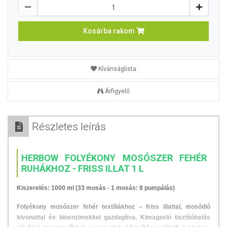
Kosárba rakom
Kívánságlista
Árfigyelő
Részletes leírás
HERBOW FOLYÉKONY MOSÓSZER FEHÉR
RUHÁKHOZ - FRISS ILLAT 1 L
Kiszerelés: 1000 ml (33 mosás - 1 mosás: 8 pumpálás)
Folyékony mosószer fehér textíliákhoz – friss illattal, mosódió
kivonattal és bioenzimekkel gazdagítva. Kimagasló tisztítóhatás