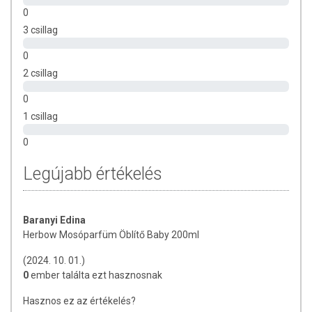
0
ÖSSZETEVŐK:
3 csillag
5-15% kationos felületaktív anyagok, kevesebb mint 5% nemionos
0
felületaktív anyagok. Tartalmaz: természetazonos illatszerek (Amyl
2 csillag
cinnamal, Citronellol, Limonene), növényi eredetű emulgeálószer,
növényi kondicionáló, tartósítószerek
0
1 csillag
TOVÁBBI TUDNIVALÓK:
0
Minőségét megőrzi:
A csomagoláson jelzett időpontig.
Legújabb értékelés
Tárolás:
Száraz, hűvös helyen tartandó. Gyermekektől távol tartandó!
Baranyi Edina
Herbow Mosóparfüm Öblítő Baby 200ml
(2024. 10. 01.)
0
ember találta ezt hasznosnak
Hasznos ez az értékelés?