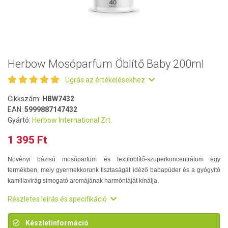
Herbow Mosóparfüm Öblítő Baby 200ml
Ugrás az értékelésekhez
Cikkszám:
HBW7432
EAN:
5999887147432
Gyártó:
Herbow International Zrt.
1 395 Ft
Növényi bázisú mosóparfüm és textilöblítő-szuperkoncentrátum egy
termékben, mely gyermekkorunk tisztaságát idéző babapúder és a gyógyító
kamillavirág simogató aromájának harmóniáját kínálja.
Részletes leírás és specifikáció
Készletinformáció