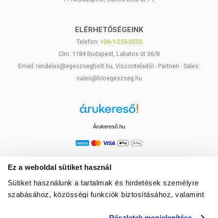
ELÉRHETŐSÉGEINK
Telefon:
+36-1-255-0555
Cím: 1184 Budapest, Lakatos út 36/B
Email: rendeles@egeszsegbolt.hu, Viszonteladói - Partneri - Sales:
sales@bioegeszseg.hu
Árukereső.hu
Ez a weboldal sütiket használ
Sütiket használunk a tartalmak és hirdetések személyre
szabásához, közösségi funkciók biztosításához, valamint
weboldalforgalmunk elemzéséhez. Ezenkívül közösségi
Részletek megjelenítése
média-, hirdető- és elemező partnereinkkel megosztjuk az