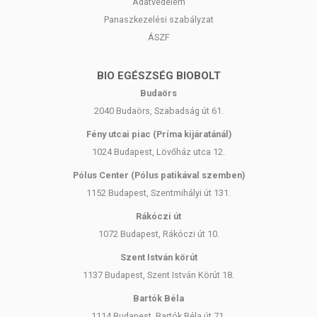
Adatvédelem
Panaszkezelési szabályzat
ÁSZF
BIO EGÉSZSÉG BIOBOLT
Budaörs
2040 Budaörs, Szabadság út 61.
Fény utcai piac (Príma kijáratánál)
1024 Budapest, Lövőház utca 12.
Pólus Center (Pólus patikával szemben)
1152 Budapest, Szentmihályi út 131.
Rákóczi út
1072 Budapest, Rákóczi út 10.
Szent István körút
1137 Budapest, Szent István Körút 18.
Bartók Béla
1114 Budapest, Bartók Béla út 71.