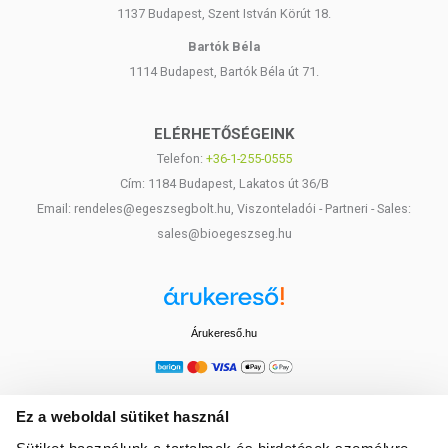
1137 Budapest, Szent István Körút 18.
Bartók Béla
1114 Budapest, Bartók Béla út 71.
ELÉRHETŐSÉGEINK
Telefon:
+36-1-255-0555
Cím: 1184 Budapest, Lakatos út 36/B
Email: rendeles@egeszsegbolt.hu, Viszonteladói - Partneri - Sales:
sales@bioegeszseg.hu
Árukereső.hu
Ez a weboldal sütiket használ