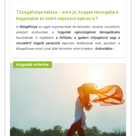
Tőzegáfonya hatása – mire jó, hogyan támogatja a
húgyutakat és miért népszerű nyáron is?
A
tőzegáfonya
az egyik legismertebb természetes növényi összetevő,
amelyet elsősorban a
húgyutak egészségének támogatására
használnak. A legtöbben
a felfázás, a gyakori hólyaghurut vagy a
visszatérő húgyúti panaszok
kapcsán találkoznak vele, azonban a
tőzegáfonya ennél jóval több területen lehet érdekes.
Antioxidáns-...
Húgyutak védelme