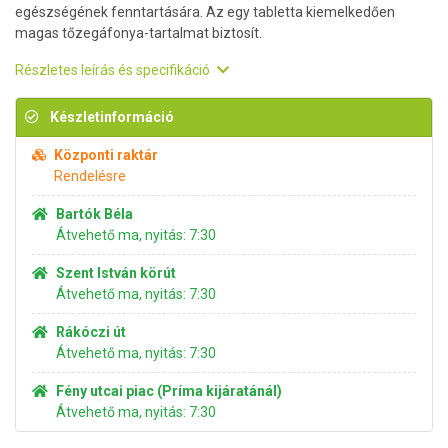
egészségének fenntartására. Az egy tabletta kiemelkedően
magas tőzegáfonya-tartalmat biztosít.
Részletes leírás és specifikáció
Készletinformáció
Központi raktár
Rendelésre
Bartók Béla
Átvehető ma, nyitás: 7:30
Szent István körút
Átvehető ma, nyitás: 7:30
Rákóczi út
Átvehető ma, nyitás: 7:30
Fény utcai piac (Príma kijáratánál)
Átvehető ma, nyitás: 7:30