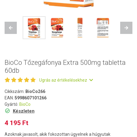
Previous
Next
BioCo Tőzegáfonya Extra 500mg tabletta
60db
Ugrás az értékelésekhez
Cikkszám:
BioCo266
EAN:
5998607101266
Gyártó:
BioCo
Készleten
4 195 Ft
Azoknak javasolt, akik fokozottan ügyelnek a húgyutak