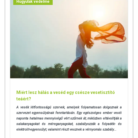
Húgyutak védelme
Miért lesz hálás a veséd egy csésze vesetisztító
teáért?
A vesék létfontosságú szervek, amelyek folyamatosan dolgoznak a
szervezet egyensúlyának fenntartásán. Egy egészséges ember veséi
naponta hatalmas mennyiségű vért szűrnek át, miközben eltávolítják a
salakanyagokat és méreganyagokat, szabályozzák a folyadék- és
elektrolit-egyensúlyt, valamint részt vesznek a vérnyomás szabály...