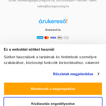
Email: rendeles@egeszsegbolt.hu, Viszonteladói - Partneri - Sales:
sales@bioegeszseg.hu
Árukereső.hu
Ez a weboldal sütiket használ
Sütiket használunk a tartalmak és hirdetések személyre
szabásához, közösségi funkciók biztosításához, valamint
weboldalforgalmunk elemzéséhez. Ezenkívül közösségi
Részletek megjelenítése
média-, hirdető- és elemező partnereinkkel megosztjuk az
Ön weboldalhasználatra vonatkozó adatait, akik
kombinálhatják az adatokat más olyan adatokkal,
Mindennek a megengedése
amelyeket Ön adott meg számukra vagy az Ön által
használt más szolgáltatásokból gyűjtöttek.
Kiválasztás engedélyezése