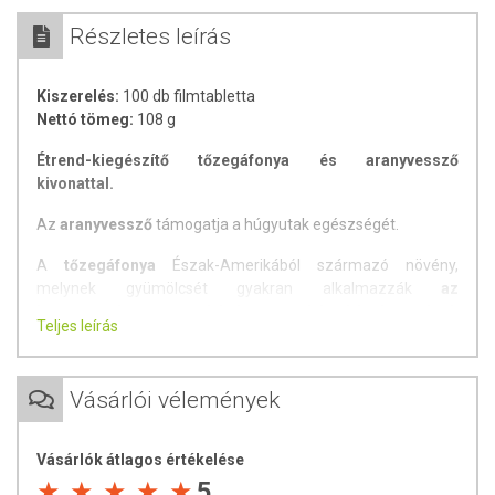
Részletes leírás
Kiszerelés:
100 db filmtabletta
Nettó tömeg:
108 g
Étrend-kiegészítő tőzegáfonya és aranyvessző
kivonattal.
Az
aranyvessző
támogatja a húgyutak egészségét.
A
tőzegáfonya
Észak-Amerikából származó növény,
melynek gyümölcsét gyakran alkalmazzák
az
immunrendszer erősítésére, a húgyúti fertőzések
Teljes leírás
kezelésének kiegészítésére, illetve azok megelőzésére
.
Ez a magas tápértékű gyümölcs számos vitamint és ásványi
anyagot tartalmaz, és jelentős antioxidáns-forrásként
Vásárlói vélemények
ismert.
Antioxidánsokban gazdag
Vásárlók átlagos értékelése
Ízletes és tápláló
5