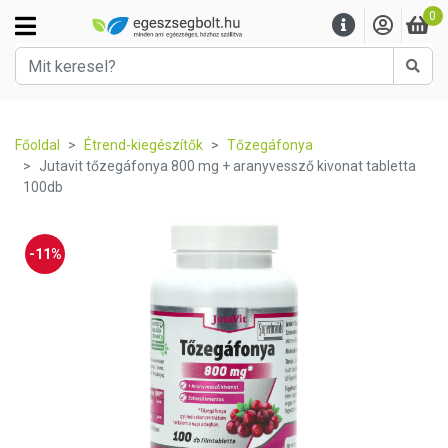
0
Kere
Főoldal
Étrend-kiegészítők
Tőzegáfonya
Jutavit tőzegáfonya 800 mg + aranyvessző kivonat tabletta
100db
-11%