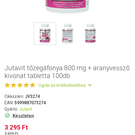
Jutavit tőzegáfonya 800 mg + aranyvessző
kivonat tabletta 100db
Ugrás az értékelésekhez
Cikkszám:
JV3274
EAN:
5999887073274
Gyártó:
Jutavit
Készleten
3 295 Ft
3 695 Ft