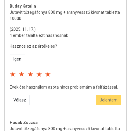
kiegészítők kedvező élettani hatással bírhatnak, mely
Buday Katalin
egyénenként eltérő lehet, jelölésük, bemutatásuk és
Jutavit tőzegáfonya 800 mg + aranyvessző kivonat tabletta
reklámozásuk során nem engedélyezett a készítményeknek
100db
betegséget megelőző vagy gyógyító hatást tulajdonítani.
(2025. 11. 17.)
A termék nem helyettesíti a változatos és kiegyensúlyozott
1
ember találta ezt hasznosnak
étrendet, valamint az egészséges életmódot! A termék nem
gyógyít betegségeket! A termék nem alkalmas orvosi kezelés
Hasznos ez az értékelés?
helyettesítésére! Betegség esetén konzultáljon kezelőorvosával.
Ne lépje túl a javasolt napi fogyasztási mennyiséget! Ne szedje a
Igen
készítményt, ha az összetevők bármelyikére érzékeny vagy
allergiás! Tartsa távol kisgyermekektől!
Évek óta használom azóta nincs problémám a felfázással.
Válasz
Jelentem
Hudák Zsuzsa
Jutavit tőzegáfonya 800 mg + aranyvessző kivonat tabletta