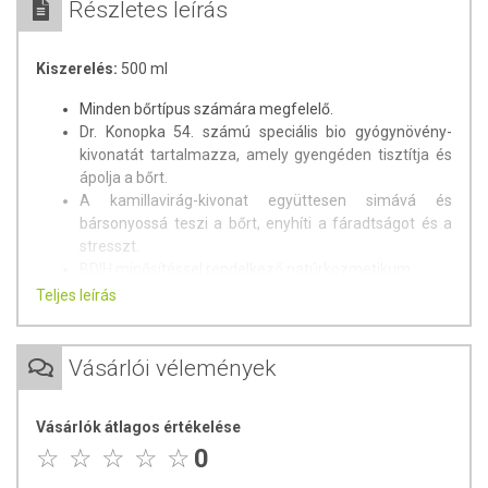
Részletes leírás
Kiszerelés:
500 ml
Minden bőrtípus számára megfelelő.
Dr. Konopka 54. számú speciális bio gyógynövény-
kivonatát tartalmazza, amely gyengéden tisztítja és
ápolja a bőrt.
A kamillavirág-kivonat együttesen simává és
bársonyossá teszi a bőrt, enyhíti a fáradtságot és a
stresszt.
BDIH minősítéssel rendelkező natúrkozmetikum.
Vegán termék.
Teljes leírás
Összetevők:
Aqua, Sodium Coco-Sulfate, Cocamidopropyl
Betaine, Lauryl Glucoside, Chamomilla Recutita Flower
Vásárlói vélemények
Water*, Melilotus Albus Flower/Leaf/Stem Extract*,
Saccharide Isomerate, Sorbus Sibirica Extract*, Lavandula
Angustifolia Oil*, Mentha Piperita Leaf Water*, Mentha
Vásárlók átlagos értékelése
Piperita Oil*, Chamomilla Recutita Flower Water*, Anthemis
0
Nobilis Flower Extract*, Nuphar Luteum Root Extract*,