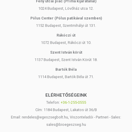
Fény utcai piac (Príma kijáratánál)
1024 Budapest, Lövőház utca 12.
Pólus Center (Pólus patikával szemben)
1152 Budapest, Szentmihályi út 131.
Rákóczi út
1072 Budapest, Rákóczi út 10.
Szent István körút
1137 Budapest, Szent István Körút 18.
Bartók Béla
1114 Budapest, Bartók Béla út 71.
ELÉRHETŐSÉGEINK
Telefon:
+36-1-255-0555
Cím: 1184 Budapest, Lakatos út 36/B
Email: rendeles@egeszsegbolt.hu, Viszonteladói - Partneri - Sales:
sales@bioegeszseg.hu