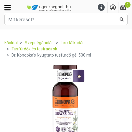
0
Kere
Főoldal
Szépségápolás
Tisztálkodás
Tusfürdők és testradírok
Dr. Konopka's Nyugtató tusfürdő gél 500 ml