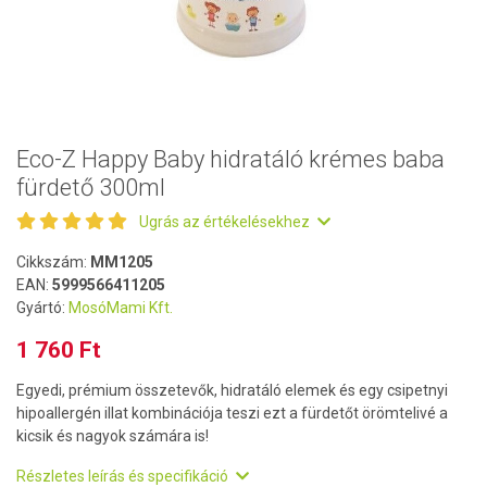
Eco-Z Happy Baby hidratáló krémes baba
fürdető 300ml
Ugrás az értékelésekhez
Cikkszám:
MM1205
EAN:
5999566411205
Gyártó:
MosóMami Kft.
1 760 Ft
Egyedi, prémium összetevők, hidratáló elemek és egy csipetnyi
hipoallergén illat kombinációja teszi ezt a fürdetőt örömtelivé a
kicsik és nagyok számára is!
Részletes leírás és specifikáció