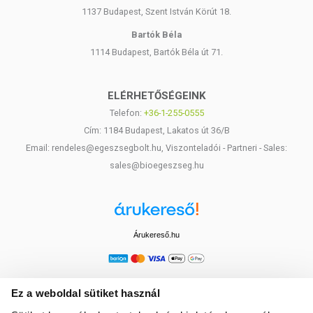
1137 Budapest, Szent István Körút 18.
Bartók Béla
1114 Budapest, Bartók Béla út 71.
ELÉRHETŐSÉGEINK
Telefon:
+36-1-255-0555
Cím: 1184 Budapest, Lakatos út 36/B
Email: rendeles@egeszsegbolt.hu, Viszonteladói - Partneri - Sales:
sales@bioegeszseg.hu
Árukereső.hu
Ez a weboldal sütiket használ