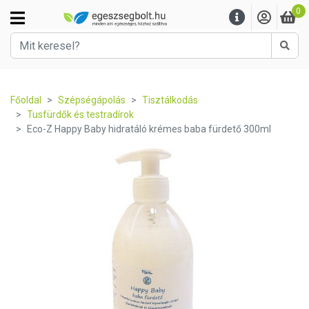
0
Kere
Főoldal
Szépségápolás
Tisztálkodás
Tusfürdők és testradírok
Eco-Z Happy Baby hidratáló krémes baba fürdető 300ml