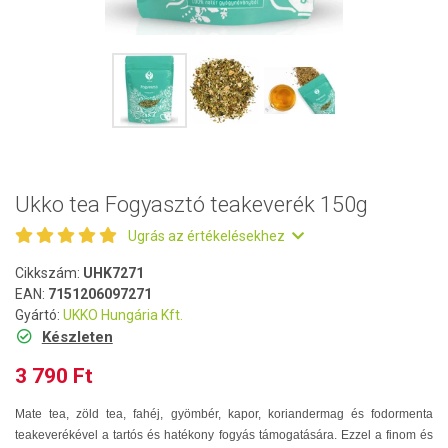
Ukko tea Fogyasztó teakeverék 150g
Ugrás az értékelésekhez
Cikkszám:
UHK7271
EAN:
7151206097271
Gyártó:
UKKO Hungária Kft.
Készleten
3 790 Ft
Mate tea, zöld tea, fahéj, gyömbér, kapor, koriandermag és fodormenta
teakeverékével a tartós és hatékony fogyás támogatására. Ezzel a finom és