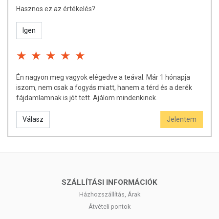
tartalmaz allergén anyagokat vagy szennyeződéseket
, illetve
Hasznos ez az értékelés?
nincsenek benne hozzáadott aromák, ezért fogyasztása biztonságos,
és nem okoz gyomorbántalmakat vagy hasmenést.
Igen
Én nagyon meg vagyok elégedve a teával. Már 1 hónapja
iszom, nem csak a fogyás miatt, hanem a térd és a derék
fájdamlamnak is jót tett. Ajálom mindenkinek.
Válasz
Jelentem
Összetevők:
zöld tea, mate tea, fahéj, gyömbér, fodormenta, kapor,
koriander mag
MIÉRT ÉPPEN EZEK A NÖVÉNYEK ALKOTJÁK A
TEAKEVERÉK ÖSSZETEVŐIT?
SZÁLLÍTÁSI INFORMÁCIÓK
Házhozszállítás, Árak
A Fogyasztó Teakeverékben felhasznált gyógynövények régóta
ismertek az egészségre gyakorolt jótékony hatásaikról.
Átvételi pontok