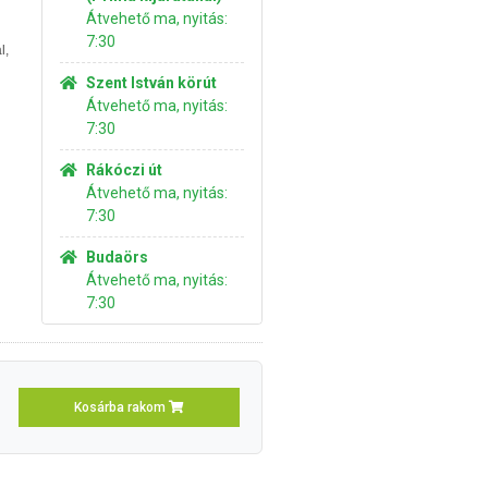
Átvehető ma, nyitás:
7:30
l,
Szent István körút
Átvehető ma, nyitás:
7:30
Rákóczi út
Átvehető ma, nyitás:
7:30
Budaörs
Átvehető ma, nyitás:
7:30
Kosárba rakom