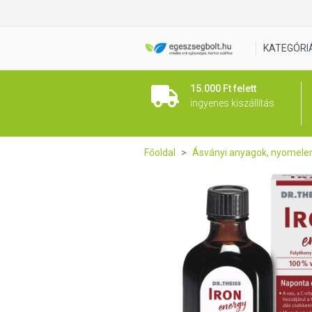
Dr. Theiss IRON energy 500m
KATEGÓRI
15.000 Ft felett
ingyenes kiszállítás
Főoldal
Ásványi anyagok, nyomel