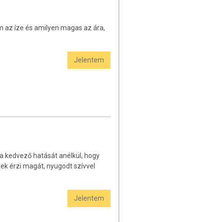
m az íze és amilyen magas az ára,
Jelentem
 kedvező hatását anélkül, hogy
nek érzi magát, nyugodt szívvel
Jelentem