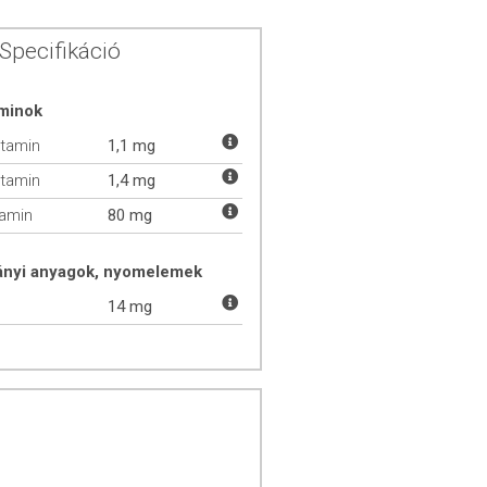
Specifikáció
aminok
itamin
1,1 mg
itamin
1,4 mg
tamin
80 mg
ányi anyagok, nyomelemek
14 mg