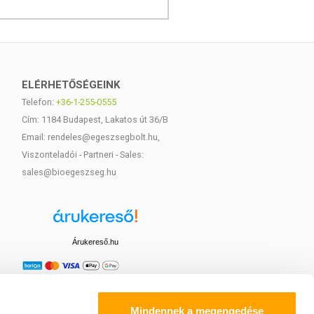
ELÉRHETŐSÉGEINK
Telefon:
+36-1-255-0555
Cím: 1184 Budapest, Lakatos út 36/B
Email: rendeles@egeszsegbolt.hu,
Viszonteladói - Partneri - Sales:
sales@bioegeszseg.hu
Árukereső.hu
Mindennek a megengedése