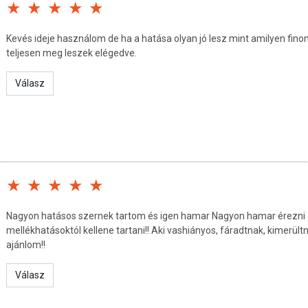
ös szőlőlé koncentrátum; almalé koncentrátum; L-
Kevés ideje használom de ha a hatása olyan jó lesz mint amilyen fino
nat; lándzsás útifű kivonat; vas(II)-glükonát (vas);
teljesen meg leszek elégedve.
tiaminhidroklorid (B1-vitamin); aroma; sűrítőanyag:
-szorbát
Válasz
 hűvös helyen.
oláson feltüntetett időpontot.
mbH, Németország
Nagyon hatásos szernek tartom és igen hamar Nagyon hamar érezni a
mellékhatásoktól kellene tartani!! Aki vashiányos, fáradtnak, kimerült
ós szabályozás értelmében élelmiszernek minősülnek,
ajánlom!!
ítésére szolgálnak, koncentráltan tartalmazva
atásokkal bírhatnak, melyek egyénenként eltérhetnek,
Válasz
lámozásuk során nem tulajdonítható nekik betegség