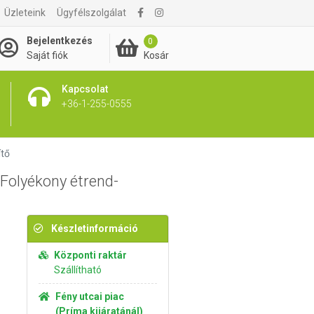
Üzleteink
Ügyfélszolgálat
8 295 Ft
Kosárba rakom
Bejelentkezés
0
Kosár
Saját fiók
Kapcsolat
+36-1-255-0555
ítő
Folyékony étrend-
Készletinformáció
Központi raktár
Szállítható
Fény utcai piac
(Príma kijáratánál)