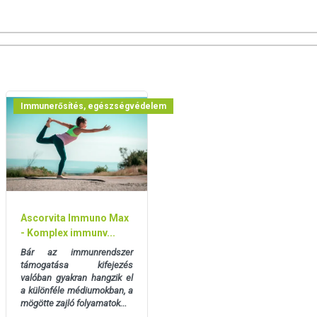
úlyozott, vegyes étrendet és az egészséges életmódot! A
ermék nem az orvosi kezelés helyettesítésére alkalmas!
 meg kezelőorvosával. Az ajánlott napi fogyasztási
a készítményt, ha az összetevők bármelyikére érzékeny vagy
andó!
Immunerősítés, egészségvédelem
Ascorvita Immuno Max
- Komplex immunv...
Bár az immunrendszer
támogatása kifejezés
valóban gyakran hangzik el
a különféle médiumokban, a
mögötte zajló folyamatok...