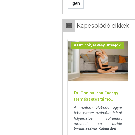
Igen
A termék nem helyettesíti a kiegyens
termék nem gyógyít betegségeket! A t
Betegség esetén használatát beszélje
mennyiséget ne lépje túl! Ne szedje 
Kapcsolódó cikkek
allergiás! Kisgyermektől elzárva tart
Vitaminok, ásványi anyagok
Dr. Theiss Iron Energy –
természetes támo...
A modern életmód egyre
több ember számára jelent
folyamatos rohanást,
stresszt és tartós
kimerültséget.
Sokan érzi...