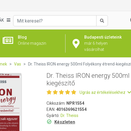
l Folyékony étrend-kiegészítő
ÁK
Keresés
Blog
Budapesti üzleteink
Online magazin
már 6 helyen
vásárolhat
emek
Vas
Dr. Theiss IRON energy 500ml Folyékony étrend-kiegész
Dr. Theiss IRON energy 500ml 
kiegészítő
Ugrás az értékelésekhez
Cikkszám:
NPR1554
EAN:
4016369621554
Gyártó:
Dr. Theiss
Készleten