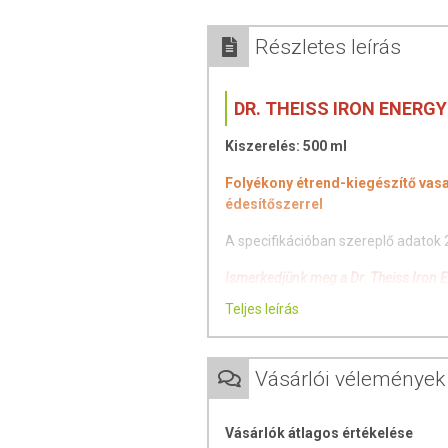
Részletes leírás
DR. THEISS IRON ENERGY
Kiszerelés: 500 ml
Folyékony étrend-kiegészítő vasa
édesítőszerrel
A specifikációban szereplő adatok
Ismerkedjünk meg a Dr. Theiss Iron 
Teljes leírás
A folyékony formulának kösz
egyszerűen adagolható a mel
A szőlő- és almalé-koncentr
Vásárlói vélemények
Alkoholmentes, glutén- és l
Az optimális vasfelszívódást a
Vásárlók átlagos értékelése
Milyen egészségvédő hatással bírnak