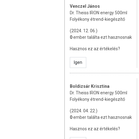
ÖSSZETEVŐK
Venczel János
Dr. Theiss IRON energy 500ml
víz; édesítőszer: maltitszirup; vör
Folyékony étrend-kiegészítő
aszkorbinsav (C-vitamin); csalánkivo
piridoxin-hidroklorid (B6-vitamin); 
(2024. 12. 06.)
xantán-gumi; tartósítószer: kálium
0
ember találta ezt hasznosnak
TOVÁBBI TUDNIVALÓK
Hasznos ez az értékelés?
Tárolás:
Legfeljebb 25°C-on, sötét,
Igen
Minőségét megőrzi:
Lásd a csomag
Gyártja:
Dr. Theiss Naturwaren G
Boldizsár Krisztina
Dr. Theiss IRON energy 500ml
Forgalmazza:
Naturprodukt Kft.
Folyékony étrend-kiegészítő
Az étrend-kiegészítők a hatályos uni
(2024. 04. 22.)
melyek a hagyományos étrend kiegész
0
ember találta ezt hasznosnak
tápanyagokat. Bár kedvező élettani h
megjelölésük, megjelenítésük és rek
Hasznos ez az értékelés?
megelőző vagy gyógyító hatás.