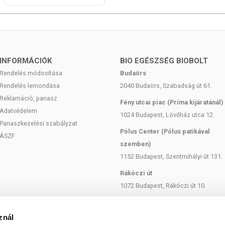
INFORMÁCIÓK
BIO EGÉSZSÉG BIOBOLT
Rendelés módosítása
Budaörs
Rendelés lemondása
2040 Budaörs, Szabadság út 61.
Reklamáció, panasz
Fény utcai piac (Príma kijáratánál)
Adatvédelem
1024 Budapest, Lövőház utca 12.
Panaszkezelési szabályzat
Pólus Center (Pólus patikával
ÁSZF
szemben)
1152 Budapest, Szentmihályi út 131.
Rákóczi út
1072 Budapest, Rákóczi út 10.
Szent István körút
1137 Budapest, Szent István Körút
znál