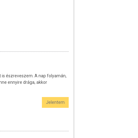
 is észreveszem. A nap folyamán,
nne ennyire drága, akkor
Jelentem