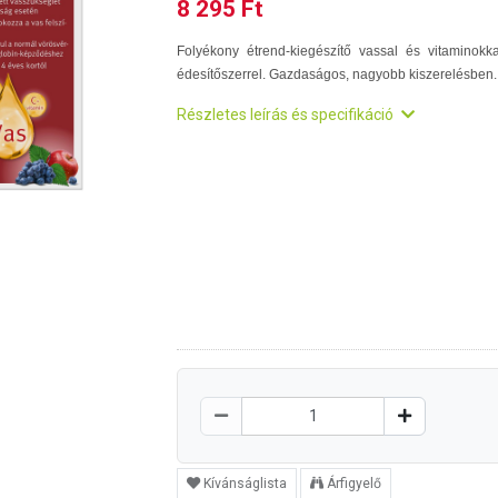
8 295 Ft
Folyékony étrend-kiegészítő vassal és vitaminokka
édesítőszerrel. Gazdaságos, nagyobb kiszerelésben.
Részletes leírás és specifikáció
Kívánságlista
Árfigyelő