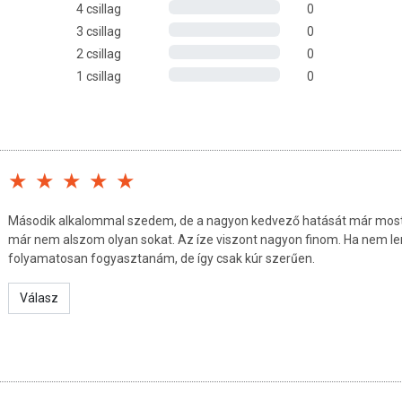
4 csillag
0
én hozzájárul a normál vörösvérsejt- és hemoglobin-
3 csillag
0
vesz a normál oxigénszállításban.
2 csillag
0
lszívódását és szervezetünk általi hasznosulását.
1 csillag
0
s, C-vitamin és B6-vitamin együttesen elősegíti a
entését.
ergy fogyasztása?
ek, vagy megnövekedett vasigénnyel rendelkeznek
k, konzultáljon kezelőorvosával a vaspótlás
ra 4 éves kortól ajánlott a készítmény.
Második alkalommal szedem, de a nagyon kedvező hatását már most
már nem alszom olyan sokat. Az íze viszont nagyon finom. Ha nem le
folyamatosan fogyasztanám, de így csak kúr szerűen.
kor között 1x5 ml, 7-10 éves kor között 1x10 ml, 10-18
Válasz
en belül el kell fogyasztani. Használat előtt felrázandó! Az
solja a készítmény minőségét!