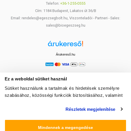
Telefon:
+36-1-255-0555
Cím: 1184 Budapest, Lakatos út 36/B
Email: rendeles@egeszsegbolt.hu, Viszonteladói - Partneri - Sales:
sales@bioegeszseg.hu
Árukereső.hu
Ez a weboldal sütiket használ
Sütiket használunk a tartalmak és hirdetések személyre
szabásához, közösségi funkciók biztosításához, valamint
weboldalforgalmunk elemzéséhez. Ezenkívül közösségi
Részletek megjelenítése
média-, hirdető- és elemező partnereinkkel megosztjuk az
Ön weboldalhasználatra vonatkozó adatait, akik
kombinálhatják az adatokat más olyan adatokkal,
Mindennek a megengedése
amelyeket Ön adott meg számukra vagy az Ön által