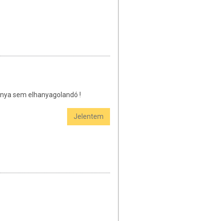
ránya sem elhanyagolandó !
Jelentem