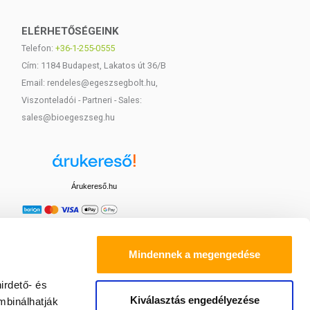
ELÉRHETŐSÉGEINK
Telefon:
+36-1-255-0555
Cím: 1184 Budapest, Lakatos út 36/B
Email: rendeles@egeszsegbolt.hu,
Viszonteladói - Partneri - Sales:
sales@bioegeszseg.hu
Árukereső.hu
Mindennek a megengedése
irdető- és
Kiválasztás engedélyezése
mbinálhatják