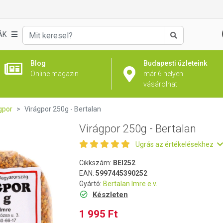
ÁK
Keresés
Blog
Budapesti üzleteink
Online magazin
már 6 helyen
vásárolhat
gpor
Virágpor 250g - Bertalan
Virágpor 250g - Bertalan
Ugrás az értékelésekhez
Cikkszám:
BEI252
EAN:
5997445390252
Gyártó:
Bertalan Imre e.v.
Készleten
1 995 Ft