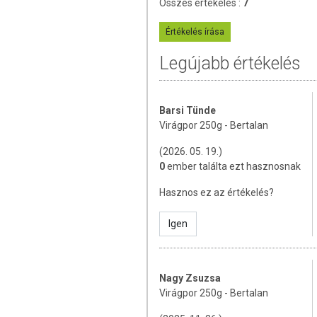
Összes értékelés :
7
amelyek a hagyományos étrend kiegés
tápanyagokat. Bár az étrend-kiegészítő
Értékelés írása
eltérő lehet, jelölésük, megjelenítés
betegséget megelőző vagy gyógyító hatást
Legújabb értékelés
A termék nem helyettesíti a kiegyensúly
gyógyít betegségeket! A termék nem a
használatát konzultálja kezelőorvosával.
Barsi Tünde
a készítményt, ha az összetevők bármelyi
Virágpor 250g - Bertalan
(2026. 05. 19.)
0
ember találta ezt hasznosnak
Hasznos ez az értékelés?
Igen
Nagy Zsuzsa
Virágpor 250g - Bertalan