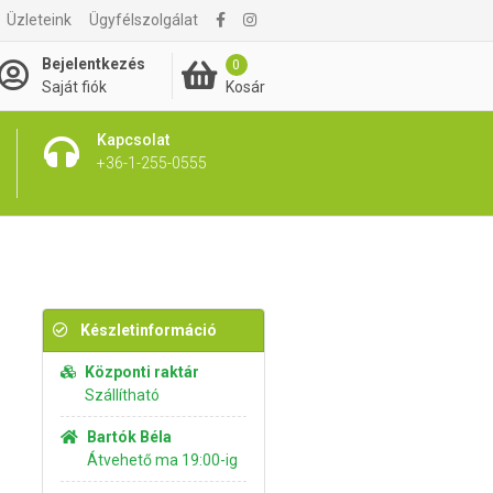
Üzleteink
Ügyfélszolgálat
1 995 Ft
Kosárba rakom
Bejelentkezés
0
Kosár
Saját fiók
Kapcsolat
+36-1-255-0555
Készletinformáció
Központi raktár
Szállítható
Bartók Béla
Átvehető ma 19:00-ig