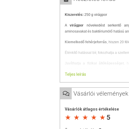
Kiszerelés:
250 g virágpor
A
virágpor
növekedést serkentő an
aminosavakat és baktériumölő hatású an
Kiemelkedő fehérjeforrás
, hiszen 20 fé
Élénkítő hatással bír, fokozhatja a szelle
Javíthatja a fizikai állóképességet
, h
szellemi terhelés, immungyengeség, ét
Teljes leírás
zavarok és szívgyengeség esetén. Jó hat
csökkenteni a koleszterinszintet, valam
Adagolási javaslat:
Vásárlói vélemények
Napi fogyasztása javasolt, az ajánlott 
nem forró teába keverve, vagy egy kanál 
Vásárlók átlagos értékelése
5
Az étrend-kiegészítők az érvényben lévő