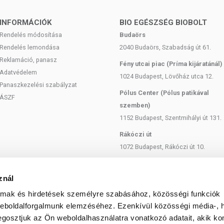
INFORMÁCIÓK
BIO EGÉSZSÉG BIOBOLT
Rendelés módosítása
Budaörs
Rendelés lemondása
2040 Budaörs, Szabadság út 61.
Reklamáció, panasz
Fény utcai piac (Príma kijáratánál)
Adatvédelem
1024 Budapest, Lövőház utca 12.
Panaszkezelési szabályzat
Pólus Center (Pólus patikával
ÁSZF
szemben)
1152 Budapest, Szentmihályi út 131.
Rákóczi út
1072 Budapest, Rákóczi út 10.
Szent István körút
1137 Budapest, Szent István Körút
znál
18.
almak és hirdetések személyre szabásához, közösségi funkciók
Bartók Béla
weboldalforgalmunk elemzéséhez. Ezenkívül közösségi média-, h
1114 Budapest, Bartók Béla út 71.
gosztjuk az Ön weboldalhasználatra vonatkozó adatait, akik ko