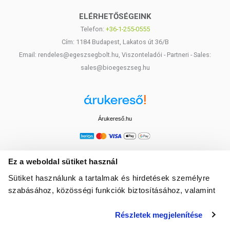
ELÉRHETŐSÉGEINK
Telefon:
+36-1-255-0555
Cím: 1184 Budapest, Lakatos út 36/B
Email: rendeles@egeszsegbolt.hu, Viszonteladói - Partneri - Sales:
sales@bioegeszseg.hu
Árukereső.hu
Ez a weboldal sütiket használ
Sütiket használunk a tartalmak és hirdetések személyre
szabásához, közösségi funkciók biztosításához, valamint
weboldalforgalmunk elemzéséhez. Ezenkívül közösségi
Részletek megjelenítése
média-, hirdető- és elemező partnereinkkel megosztjuk az
Ön weboldalhasználatra vonatkozó adatait, akik