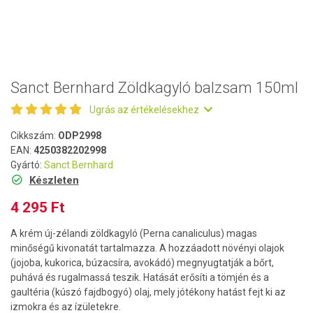
Sanct Bernhard Zöldkagyló balzsam 150ml
Ugrás az értékelésekhez
Cikkszám:
ODP2998
EAN:
4250382202998
Gyártó:
Sanct Bernhard
Készleten
4 295 Ft
A krém új-zélandi zöldkagyló (Perna canaliculus) magas
minőségű kivonatát tartalmazza. A hozzáadott növényi olajok
(jojoba, kukorica, búzacsíra, avokádó) megnyugtatják a bőrt,
puhává és rugalmassá teszik. Hatását erősíti a tömjén és a
gaultéria (kúszó fajdbogyó) olaj, mely jótékony hatást fejt ki az
izmokra és az ízületekre.