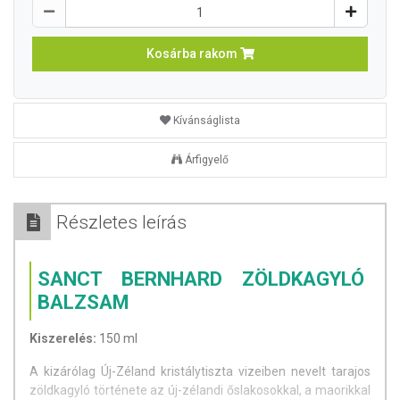
Kosárba rakom
Kívánságlista
Árfigyelő
Részletes leírás
SANCT BERNHARD ZÖLDKAGYLÓ
BALZSAM
Kiszerelés:
150 ml
A kizárólag Új-Zéland kristálytiszta vizeiben nevelt tarajos
zöldkagyló története az új-zélandi őslakosokkal, a maorikkal