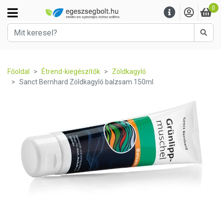
0
Kere
Főoldal
Étrend-kiegészítők
Zöldkagyló
Sanct Bernhard Zöldkagyló balzsam 150ml