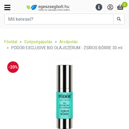
0
Kere
Főoldal
Szépségápolás
Arcápolás
PÖDÖR EXCLUSIVE BIO OLAJSZÉRUM - ZSÍROS BŐRRE 30 ml
-20%