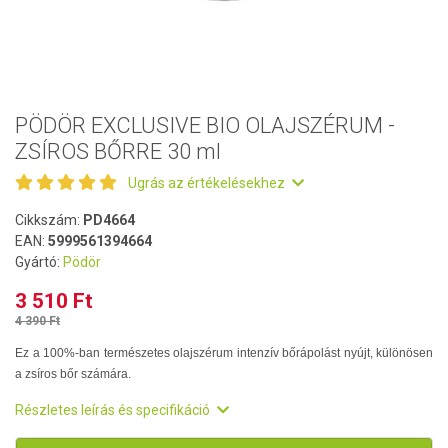
PÖDÖR EXCLUSIVE BIO OLAJSZÉRUM -
ZSÍROS BŐRRE 30 ml
Ugrás az értékelésekhez
Cikkszám:
PD4664
EAN:
5999561394664
Gyártó:
Pödör
3 510 Ft
4 390 Ft
Ez a 100%-ban természetes olajszérum intenzív bőrápolást nyújt, különösen
a zsíros bőr számára.
Részletes leírás és specifikáció