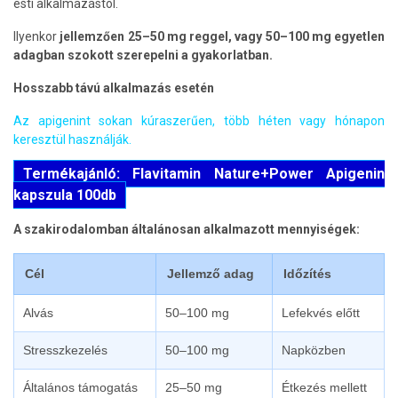
esti alkalmazástól.
Ilyenkor
jellemzően 25–50 mg reggel, vagy 50–100 mg egyetlen
adagban szokott szerepelni a gyakorlatban.
Hosszabb távú alkalmazás esetén
Az apigenint sokan kúraszerűen, több héten vagy hónapon
keresztül használják.
Termékajánló: Flavitamin Nature+Power Apigenin
kapszula 100db
A szakirodalomban általánosan alkalmazott mennyiségek:
Cél
Jellemző adag
Időzítés
Alvás
50–100 mg
Lefekvés előtt
Stresszkezelés
50–100 mg
Napközben
Általános támogatás
25–50 mg
Étkezés mellett