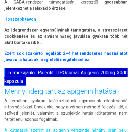
A GABA-rendszer támogatásán keresztül
gyorsabban
jelentkezhet a relaxáció érzése.
Hosszabb távon
Az idegrendszer egyensúlyának támogatása, a stresszérzet
csökkenése és az alvásminőség javulása gyakran több hét
alatt bontakozik ki.
Ezért sok szakértő legalább 2–4 hét rendszeres használatot
javasol a hatások megfelelő megítéléséhez.
Termékajánló: Paleolit LIPOsomal Apigenin 200mg 30db
kapszula
Mennyi ideig tart az apigenin hatása?
A témában gyakran találkozhatunk egymásnak ellentmondó
információkkal. Ennek oka, hogy a vérben mérhető felezési idő, a
szöveti jelenlét, valamint a szubjektív hatás időtartama nem
feltétlenül azonos fogalmak.
A kutatások szerint az apigenin vérszintje néhány órán belül