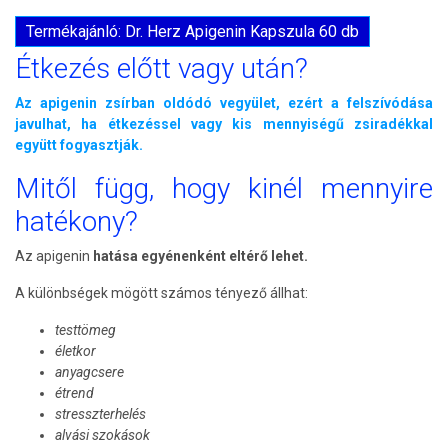
Termékajánló: Dr. Herz Apigenin Kapszula 60 db
Étkezés előtt vagy után?
Az apigenin zsírban oldódó vegyület, ezért a felszívódása
javulhat, ha étkezéssel vagy kis mennyiségű zsiradékkal
együtt fogyasztják.
Mitől függ, hogy kinél mennyire
hatékony?
Az apigenin
hatása egyénenként eltérő lehet.
A különbségek mögött számos tényező állhat:
testtömeg
életkor
anyagcsere
étrend
stresszterhelés
alvási szokások