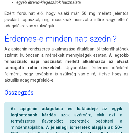
egyéb étrend-kiegészítők használata
Ezért fordulhat elő, hogy valaki már 50 mg mellett jelentős
javulást tapasztal, míg másoknak hosszabb időre vagy eltérő
adagolásra van szükségük.
Érdemes-e minden nap szedni?
Az apigenin rendszeres alkalmazása általában jól tolerálhatónak
számít, különösen a mérsékelt mennyiségek esetén.
A legtöbb
felhasználó napi használat mellett alkalmazza az alvást
támogató rutin részeként.
Ugyanakkor érdemes időnként
felmérni, hogy továbbra is szükség van-e rá, illetve hogy az
aktuális adag megfelelő-e.
Összegzés
Az apigenin adagolása és hatásideje az egyik
legfontosabb kérdés
azok számára, akik ezt a
természetes flavonoidot szeretnék beépíteni a
mindennapjaikba.
A jelenlegi ismeretek alapján az 50–