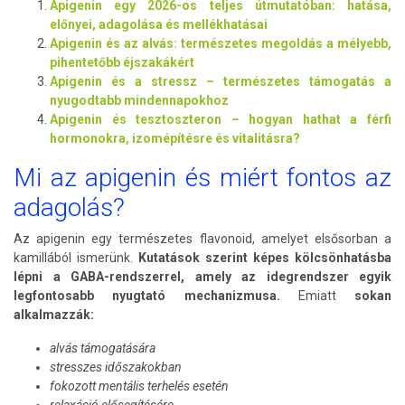
Apigenin egy 2026-os teljes útmutatóban: hatása,
előnyei, adagolása és mellékhatásai
Apigenin és az alvás: természetes megoldás a mélyebb,
pihentetőbb éjszakákért
Apigenin és a stressz – természetes támogatás a
nyugodtabb mindennapokhoz
Apigenin és tesztoszteron – hogyan hathat a férfi
hormonokra, izomépítésre és vitalitásra?
Mi az apigenin és miért fontos az
adagolás?
Az apigenin egy természetes flavonoid, amelyet elsősorban a
kamillából ismerünk.
Kutatások szerint képes kölcsönhatásba
lépni a GABA-rendszerrel, amely az idegrendszer egyik
legfontosabb nyugtató mechanizmusa.
Emiatt
sokan
alkalmazzák:
alvás támogatására
stresszes időszakokban
fokozott mentális terhelés esetén