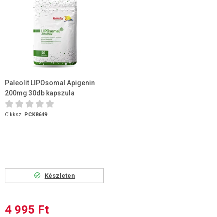
Paleolit LIPOsomal Apigenin
200mg 30db kapszula
Cikksz.
PCK8649
Készleten
4 995 Ft