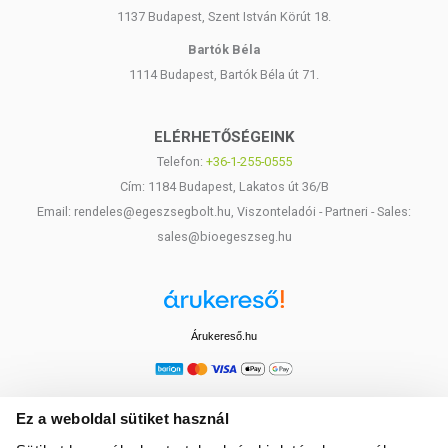
1137 Budapest, Szent István Körút 18.
Bartók Béla
1114 Budapest, Bartók Béla út 71.
ELÉRHETŐSÉGEINK
Telefon:
+36-1-255-0555
Cím: 1184 Budapest, Lakatos út 36/B
Email: rendeles@egeszsegbolt.hu, Viszonteladói - Partneri - Sales:
sales@bioegeszseg.hu
Árukereső.hu
Ez a weboldal sütiket használ