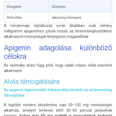
Oregánó
közepes
Articsóka
alacsony-közepes
A mindennapi táplálkozás során általában csak néhány
milligramm apigeninhez jutunk hozzá, az étrend-kiegészítőkben
alkalmazott mennyiségek lényegesen magasabbak.
Apigenin adagolása különböző
célokra
Az optimális dózis függ attól, hogy valaki milyen céllal szeretné
alkalmazni.
Alvás támogatására
Az apigenin legismertebb felhasználási területe az alvásminőség
támogatása.
A legtöbb modern készítmény napi 50–100 mg mennyiséget
alkalmaz, amelyet lefekvés előtt 30–60 perccel javasolnak
bevenni.
Sokan már 50 mg mellett is tapasztalnak kedvező