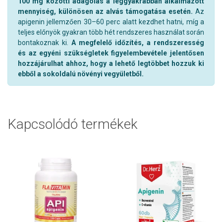
100 mg közötti adagolás a leggyakrabban alkalmazott
mennyiség, különösen az alvás támogatása esetén.
Az
apigenin jellemzően 30–60 perc alatt kezdhet hatni, míg a
teljes előnyök gyakran több hét rendszeres használat során
bontakoznak ki.
A megfelelő időzítés, a rendszeresség
és az egyéni szükségletek figyelembevétele jelentősen
hozzájárulhat ahhoz, hogy a lehető legtöbbet hozzuk ki
ebből a sokoldalú növényi vegyületből.
Kapcsolódó termékek