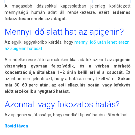
A magasabb dózisokkal kapcsolatban jelenleg korlátozott
mennyiségű humán adat áll rendelkezésre, ezért
érdemes
fokozatosan emelni az adagot.
Mennyi idő alatt hat az apigenin?
Az egyik leggyakoribb kérdés, hogy
mennyi idő után lehet érezni
az apigenin hatását.
A rendelkezésre álló farmakokinetikai adatok szerint
az apigenin
viszonylag gyorsan felszívódik, és a vérben mérhető
koncentrációja általában 1–2 órán belül éri el a csúcsát.
Ez
azonban nem jelenti azt, hogy a hatásra ennyit kell várni.
Sokan
már 30–60 perc után, az esti ellazulás során, vagy lefekvés
előtt érzékelik a nyugtató hatást.
Azonnali vagy fokozatos hatás?
Az apigenin sajátossága, hogy mindkét típusú hatás előfordulhat.
Rövid távon