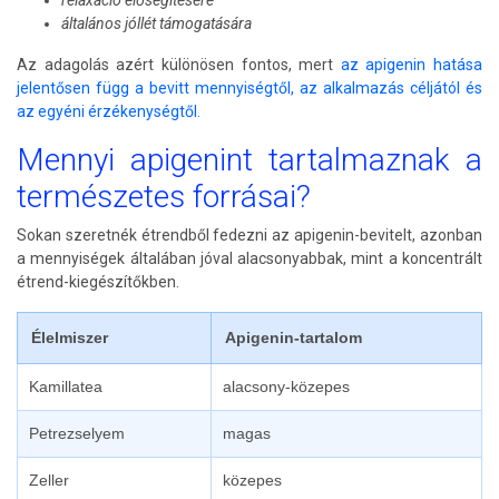
relaxáció elősegítésére
általános jóllét támogatására
Az adagolás azért különösen fontos, mert
az apigenin hatása
jelentősen függ a bevitt mennyiségtől, az alkalmazás céljától és
az egyéni érzékenységtől.
Mennyi apigenint tartalmaznak a
természetes forrásai?
Sokan szeretnék étrendből fedezni az apigenin-bevitelt, azonban
a mennyiségek általában jóval alacsonyabbak, mint a koncentrált
étrend-kiegészítőkben.
Élelmiszer
Apigenin-tartalom
Kamillatea
alacsony-közepes
Petrezselyem
magas
Zeller
közepes