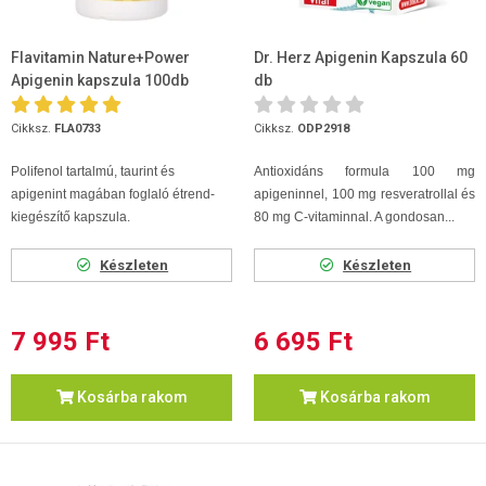
Flavitamin Nature+Power
Dr. Herz Apigenin Kapszula 60
Apigenin kapszula 100db
db
Cikksz.
FLA0733
Cikksz.
ODP2918
Polifenol tartalmú, taurint és
Antioxidáns formula 100 mg
apigenint magában foglaló étrend-
apigeninnel, 100 mg resveratrollal és
kiegészítő kapszula.
80 mg C-vitaminnal. A gondosan...
Készleten
Készleten
7 995 Ft
6 695 Ft
Kosárba rakom
Kosárba rakom