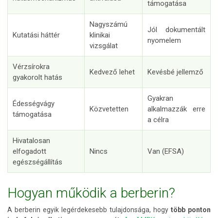
támogatása
Nagyszámú
Jól dokumentált
Kutatási háttér
klinikai
nyomelem
vizsgálat
Vérzsírokra
Kedvező lehet
Kevésbé jellemző
gyakorolt hatás
Gyakran
Édességvágy
Közvetetten
alkalmazzák erre
támogatása
a célra
Hivatalosan
elfogadott
Nincs
Van (EFSA)
egészségállítás
Hogyan működik a berberin?
A berberin egyik legérdekesebb tulajdonsága, hogy
több ponton