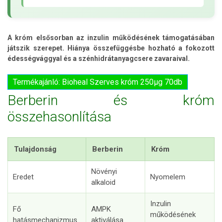
A króm elsősorban az inzulin működésének támogatásában
játszik szerepet. Hiánya összefüggésbe hozható a fokozott
édességvággyal és a szénhidrátanyagcsere zavaraival.
Termékajánló: Bioheal Szerves króm 250µg 70db
Berberin és króm
összehasonlítása
Tulajdonság
Berberin
Króm
Növényi
Eredet
Nyomelem
alkaloid
Inzulin
Fő
AMPK
működésének
hatásmechanizmus
aktiválása