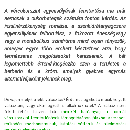
A vércukorszint egyensúlyának fenntartása ma már
nemcsak a cukorbetegek számára fontos kérdés. Az
inzulinérzékenység romlása, a szénhidrátanyagcsere
egyensúlyának felborulása, a fokozott édességvágy
vagy a metabolikus szindróma mind olyan tényezők,
amelyek egyre több embert késztetnek arra, hogy
természetes megoldásokat keressenek. A két
legismertebb étrend-kiegészítő ezen a területen a
berberin és a króm, amelyek gyakran egymás
alternatívájaként jelennek meg.
De vajon melyik a jobb választás? Érdemes egyiket a másik helyett
választani, vagy akár együtt is alkalmazhatók? A válasz nem
fekete-fehér, hiszen bár
mindkét hatóanyag a normál
vércukorszint fenntartásának támogatásában játszhat szerepet,
működési mechanizmusuk, kutatási hátterük és alkalmazási