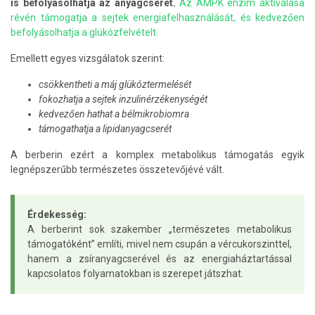
is befolyásolhatja az anyagcserét.
Az AMPK enzim aktiválása
révén támogatja a sejtek energiafelhasználását, és kedvezően
befolyásolhatja a glükózfelvételt.
Emellett egyes vizsgálatok szerint:
csökkentheti a máj glükóztermelését
fokozhatja a sejtek inzulinérzékenységét
kedvezően hathat a bélmikrobiomra
támogathatja a lipidanyagcserét
A berberin ezért a komplex metabolikus támogatás egyik
legnépszerűbb természetes összetevőjévé vált.
Érdekesség:
A berberint sok szakember „természetes metabolikus
támogatóként” említi, mivel nem csupán a vércukorszinttel,
hanem a zsíranyagcserével és az energiaháztartással
kapcsolatos folyamatokban is szerepet játszhat.