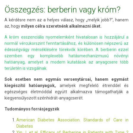
Összegzés: berberin vagy króm?
A kérdésre nem az a helyes válasz, hogy „melyik jobb?”, hanem
az, hogy
milyen célra szeretnénk alkalmazni őket.
A króm esszenciális nyomelemként hivatalosan is hozzájárul a
normál vércukorszint fenntartásához, és különösen népszerű az
édességvágy mérséklésére törekvők körében. A berberin ezzel
szemben egy komplexebb hatásmechanizmusú növényi
hatóanyag, amelyet a modern kutatások az anyagcsere több
területén is vizsgálnak.
Sok esetben nem egymás versenytársai, hanem egymást
kiegészítő hatóanyagok,
amelyek megfelelő étrenddel és
egészséges életmóddal együtt alkalmazva támogathatják a
kiegyensúlyozott szénhidrát-anyagcserét.
Tudományos forrásjegyzék
American Diabetes Association. Standards of Care in
Diabetes
Yin J. et al. Efficacy of Berberine in Patients with Type 2