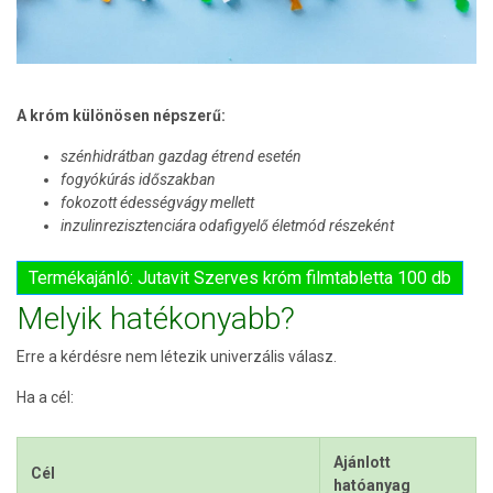
A króm különösen népszerű:
szénhidrátban gazdag étrend esetén
fogyókúrás időszakban
fokozott édességvágy mellett
inzulinrezisztenciára odafigyelő életmód részeként
Termékajánló: Jutavit Szerves króm filmtabletta 100 db
Melyik hatékonyabb?
Erre a kérdésre nem létezik univerzális válasz.
Ha a cél:
Ajánlott
Cél
hatóanyag