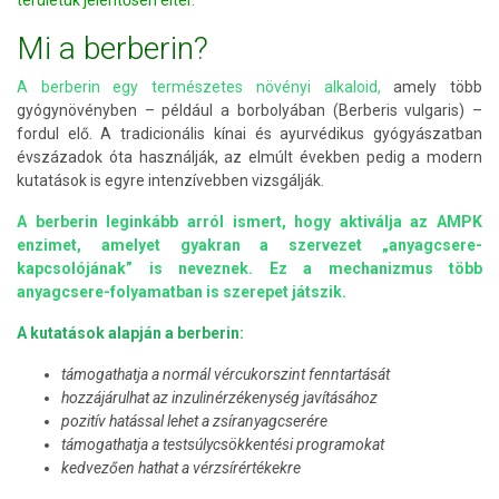
területük jelentősen eltér.
Mi a berberin?
A berberin egy természetes növényi alkaloid,
amely több
gyógynövényben – például a borbolyában (Berberis vulgaris) –
fordul elő. A tradicionális kínai és ayurvédikus gyógyászatban
évszázadok óta használják, az elmúlt években pedig a modern
kutatások is egyre intenzívebben vizsgálják.
A berberin leginkább arról ismert, hogy aktiválja az AMPK
enzimet, amelyet gyakran a szervezet „anyagcsere-
kapcsolójának” is neveznek. Ez a mechanizmus több
anyagcsere-folyamatban is szerepet játszik.
A kutatások alapján a berberin:
támogathatja a normál vércukorszint fenntartását
hozzájárulhat az inzulinérzékenység javításához
pozitív hatással lehet a zsíranyagcserére
támogathatja a testsúlycsökkentési programokat
kedvezően hathat a vérzsírértékekre