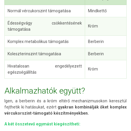
Normál vércukorszint támogatása
Mindkettő
Édességvágy csökkentésének
Króm
támogatása
Komplex metabolikus támogatás
Berberin
Koleszterinszint támogatása
Berberin
Hivatalosan engedélyezett
Króm
egészségállítás
Alkalmazhatók együtt?
Igen, a berberin és a króm eltérő mechanizmusokon keresztül
fejthetik ki hatásukat, ezért
gyakran kombinálják őket komplex
vércukorszint-támogató készítményekben.
A két összetevő egymást kiegészítheti: