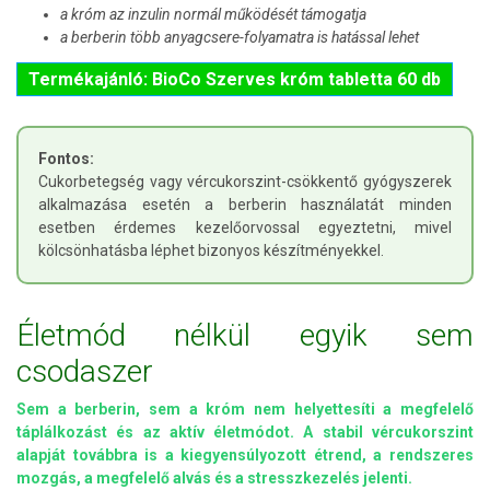
a króm az inzulin normál működését támogatja
a berberin több anyagcsere-folyamatra is hatással lehet
Termékajánló: BioCo Szerves króm tabletta 60 db
Fontos:
Cukorbetegség vagy vércukorszint-csökkentő gyógyszerek
alkalmazása esetén a berberin használatát minden
esetben érdemes kezelőorvossal egyeztetni, mivel
kölcsönhatásba léphet bizonyos készítményekkel.
Életmód nélkül egyik sem
csodaszer
Sem a berberin, sem a króm nem helyettesíti a megfelelő
táplálkozást és az aktív életmódot. A stabil vércukorszint
alapját továbbra is a kiegyensúlyozott étrend, a rendszeres
mozgás, a megfelelő alvás és a stresszkezelés jelenti.