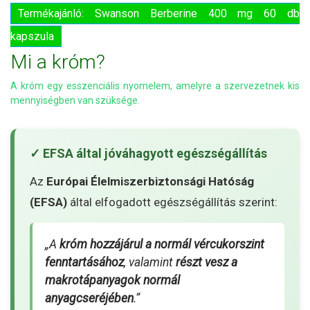
Termékajánló: Swanson Berberine 400 mg 60 db
kapszula
Mi a króm?
A króm egy esszenciális nyomelem, amelyre a szervezetnek kis
mennyiségben van szüksége.
✓ EFSA által jóváhagyott egészségállítás
Az
Európai Élelmiszerbiztonsági Hatóság
(EFSA)
által elfogadott egészségállítás szerint:
„A
króm hozzájárul a normál vércukorszint
fenntartásához
, valamint
részt vesz a
makrotápanyagok normál
anyagcseréjében
.”