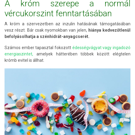
A króm szerepe a normál
vércukorszint fenntartásában
A króm a szervezetben az inzulin hatásának támogatásában
vesz részt. Bár csak nyomokban van jelen,
hiánya kedvezőtlenül
befolyásolhatja a szénhidrát-anyagcserét.
Számos ember tapasztal fokozott
édességvágyat vagy ingadozó
energiaszintet,
amelyek hátterében többek között elégtelen
krómb evitel is állhat.