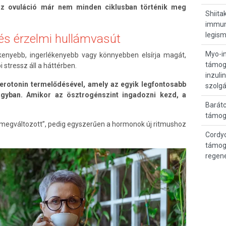
z ovuláció már nem minden ciklusban történik meg
Shiita
immune
legis
s érzelmi hullámvasút
Myo-in
enyebb, ingerlékenyebb vagy könnyebben elsírja magát,
támoga
stressz áll a háttérben.
inzul
zerotonin termelődésével, amely az egyik legfontosabb
szolg
gyban. Amikor az ösztrogénszint ingadozni kezd, a
Barátc
támog
i megváltozott”, pedig egyszerűen a hormonok új ritmushoz
Cordy
támog
regene