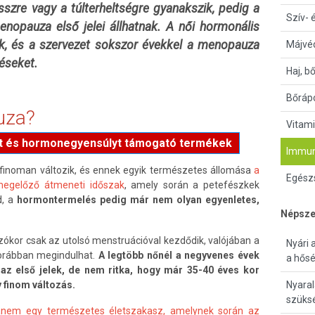
sszre vagy a túlterheltségre gyanakszik, pedig a
Szív- 
nopauza első jelei állhatnak. A női hormonális
k, és a szervezet sokszor évekkel a menopauza
Májvé
zéseket.
Haj, b
Bőrápo
uza?
Vitami
t és hormonegyensúlyt támogató termékek
Immun
 finoman változik, és ennek egyik természetes állomása
a
Egészs
egelőző átmeneti időszak
, amely során a petefészkek
d, a
hormontermelés pedig már nem olyan egyenletes,
Népsze
zókor csak az utolsó menstruációval kezdődik, valójában a
Nyári 
orábban megindulhat.
A legtöbb nőnél a negyvenes évek
a hősé
az első jelek, de nem ritka, hogy már 35-40 éves kor
 finom változás.
Nyaral
szüks
em egy természetes életszakasz, amelynek során az