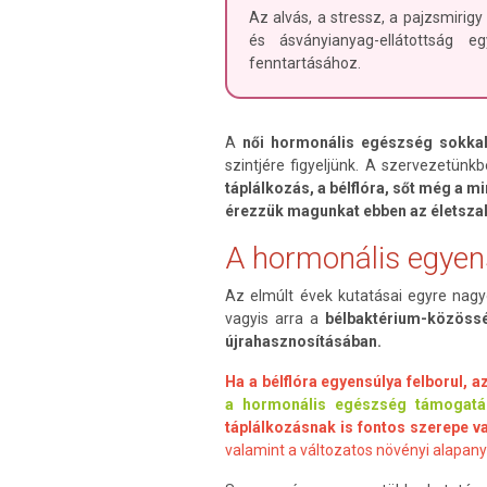
Az alvás, a stressz, a pajzsmirigy
és ásványianyag-ellátottság e
fenntartásához.
A
női hormonális egészség sokkal
szintjére figyeljünk. A szervezetü
táplálkozás, a bélflóra, sőt még a m
érezzük magunkat ebben az életsza
A hormonális egyens
Az elmúlt évek kutatásai egyre nagy
vagyis arra a
bélbaktérium-közössé
újrahasznosításában.
Ha a bélflóra egyensúlya felborul, 
a hormonális egészség támogatá
táplálkozásnak is fontos szerepe va
valamint a változatos növényi alapa