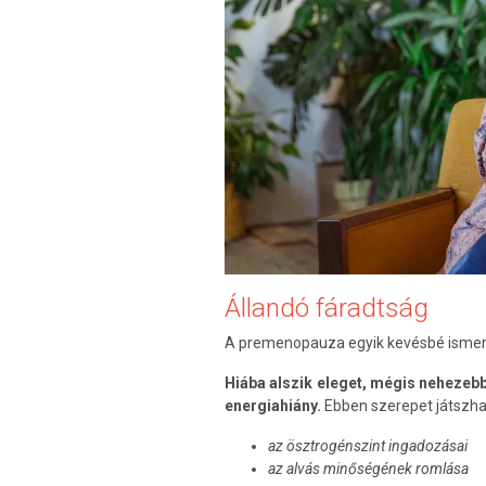
Állandó fáradtság
A premenopauza egyik kevésbé ismer
Hiába alszik eleget, mégis nehezebb
energiahiány.
Ebben szerepet játszha
az ösztrogénszint ingadozásai
az alvás minőségének romlása