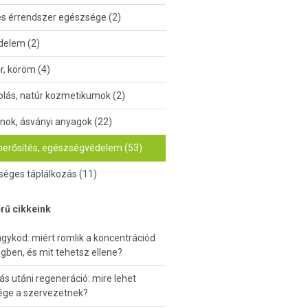
és érrendszer egészsége (2)
delem (2)
őr, köröm (4)
lás, natúr kozmetikumok (2)
nok, ásványi anyagok (22)
erősítés, egészségvédelem (53)
éges táplálkozás (11)
rű cikkeink
agyköd: miért romlik a koncentrációd
gben, és mit tehetsz ellene?
ás utáni regeneráció: mire lehet
ége a szervezetnek?