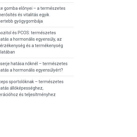
ke gomba előnyei – a természetes
rősítés és vitalitás egyik
mertebb gyógygombája
ozitol és PCOS: természetes
tás a hormonális egyensúly, az
inérzékenység és a termékenység
álatában
serje hatása nőknél – természetes
atás a hormonális egyensúlyért?
ceps sportolóknak – természetes
atás állóképességhez,
rációhoz és teljesítményhez