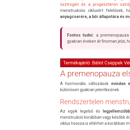
ösztrogén és a progeszteron szint
menstruációs ciklusért felelősek,
anyagcserére, a bőr állapotára és mé
Fontos tudni:
a premenopauza n
gyakran éveken át finoman jelzi, 
Termékajánló: Bálint Cseppek V
A premenopauza első
A hormonális változások
minden n
különösen gyakran jelentkeznek.
Rendszertelen menstr
Az egyik legelső és
legjellemzőbb
menstruáció korábban vagy később érk
ciklus hossza is eltérhet a korábban 