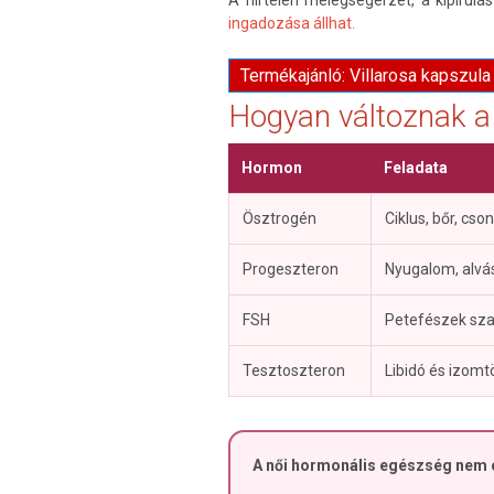
ingadozása állhat.
Termékajánló: Villarosa kapszul
Hogyan változnak 
Hormon
Feladata
Ösztrogén
Ciklus, bőr, cso
Progeszteron
Nyugalom, alvás
FSH
Petefészek sz
Tesztoszteron
Libidó és izom
A női hormonális egészség nem c