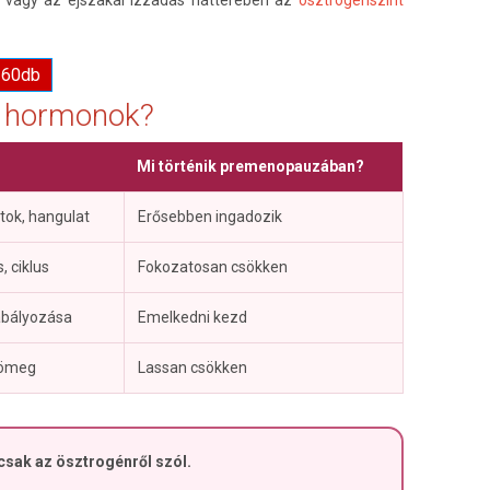
a 60db
a hormonok?
Mi történik premenopauzában?
ntok, hangulat
Erősebben ingadozik
, ciklus
Fokozatosan csökken
abályozása
Emelkedni kezd
tömeg
Lassan csökken
sak az ösztrogénről szól.