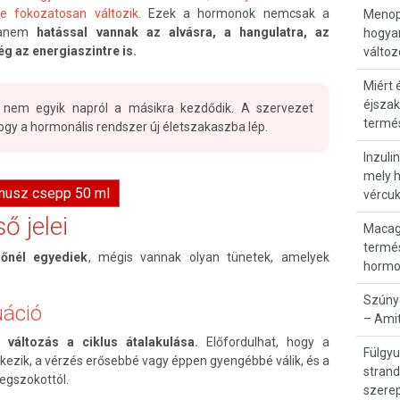
je fokozatosan változik.
Ezek a hormonok nemcsak a
Menop
 hanem
hatással vannak az alvásra, a hangulatra, az
hogyan
g az energiaszintre is.
válto
Miért 
éjszak
em egyik napról a másikra kezdődik. A szervezet
termé
hogy a hormonális rendszer új életszakaszba lép.
Inzuli
mely 
énusz csepp 50 ml
vércuk
 jelei
Macag
termé
őnél egyediek
, mégis vannak olyan tünetek, amelyek
hormo
Szúnyo
uáció
– Amit
 változás a ciklus átalakulása.
Előfordulhat, hogy a
Fülgyu
ezik, a vérzés erősebbé vagy éppen gyengébbé válik, és a
strand
megszokottól.
szerep