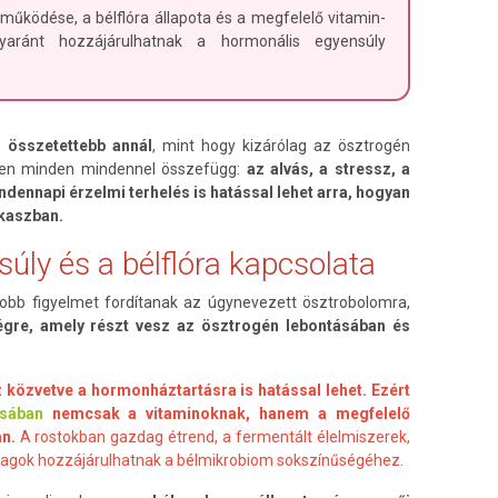
 működése, a bélflóra állapota és a megfelelő vitamin-
gyaránt hozzájárulhatnak a hormonális egyensúly
 összetettebb annál
, mint hogy kizárólag az ösztrogén
nkben minden mindennel összefügg:
az alvás, a stressz, a
indennapi érzelmi terhelés is hatással lehet arra, hogyan
kaszban.
úly és a bélflóra kapcsolata
obb figyelmet fordítanak az úgynevezett ösztrobolomra,
gre, amely részt vesz az ösztrogén lebontásában és
az közvetve a hormonháztartásra is hatással lehet. Ezért
sában
nemcsak a vitaminoknak, hanem a megfelelő
n.
A rostokban gazdag étrend, a fermentált élelmiszerek,
nyagok hozzájárulhatnak a bélmikrobiom sokszínűségéhez.