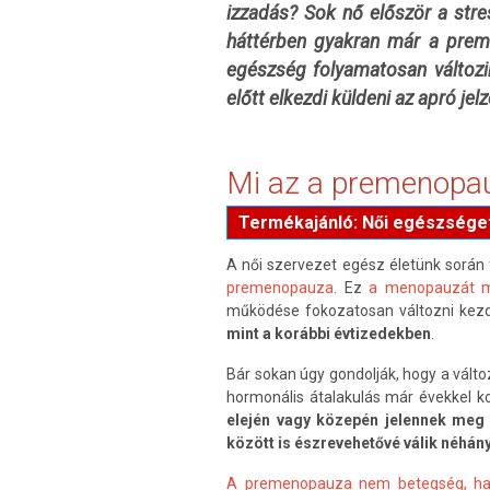
izzadás? Sok nő először a stre
háttérben gyakran már a preme
egészség folyamatosan változi
előtt elkezdi küldeni az apró jel
Mi az a premenopa
Termékajánló: Női egészsége
A női szervezet egész életünk során
premenopauza.
Ez
a menopauzát m
működése fokozatosan változni kez
mint a korábbi évtizedekben
.
Bár sokan úgy gondolják, hogy a válto
hormonális átalakulás már évekkel k
elején vagy közepén jelennek meg 
között is észrevehetővé válik néhány
A premenopauza nem betegség, han