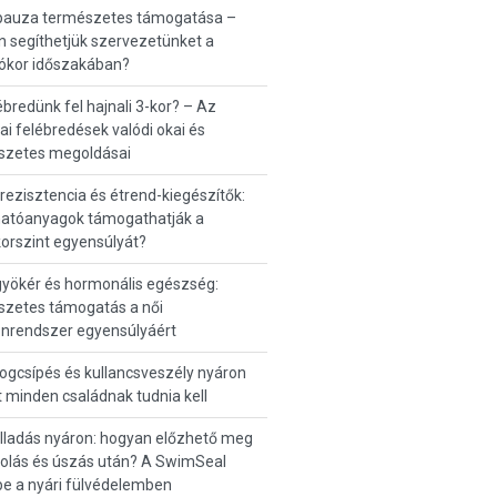
auza természetes támogatása –
 segíthetjük szervezetünket a
zókor időszakában?
ébredünk fel hajnali 3-kor? – Az
ai felébredések valódi okai és
szetes megoldásai
nrezisztencia és étrend-kiegészítők:
hatóanyagok támogathatják a
orszint egyensúlyát?
yökér és hormonális egészség:
szetes támogatás a női
nrendszer egyensúlyáért
gcsípés és kullancsveszély nyáron
 minden családnak tudnia kell
lladás nyáron: hogyan előzhető meg
olás és úszás után? A SwimSeal
e a nyári fülvédelemben