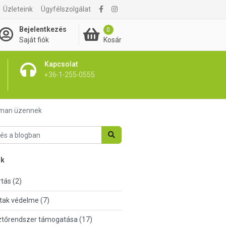
Üzleteink
Ügyfélszolgálat
Bejelentkezés
0
Kosár
Saját fiók
Kapcsolat
+36-1-255-0555
noman üzennek
nk
tás (2)
tak védelme (7)
tőrendszer támogatása (17)