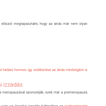
 először megtapasztalni, hogy az alvás már nem olyan
ó hatású hormon, így csökkenése az alvás minőségére is
i izzadás
g a menopauzával azonosítják, ezek már a premenopauza
ás vagy az éjszakai izzadás hátterében az
ösztrogénszint