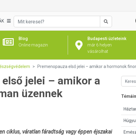
ÁK
Keresés
Blog
Budapesti üzleteink
Online magazin
már 6 helyen
vásárolhat
gészségvédelem
Premenopauza első jelei – amikor a hormonok fi
lső jelei – amikor a
oman üzennek
Témái
Háztar
Húgyu
n ciklus, váratlan fáradtság vagy éppen éjszakai
Emész