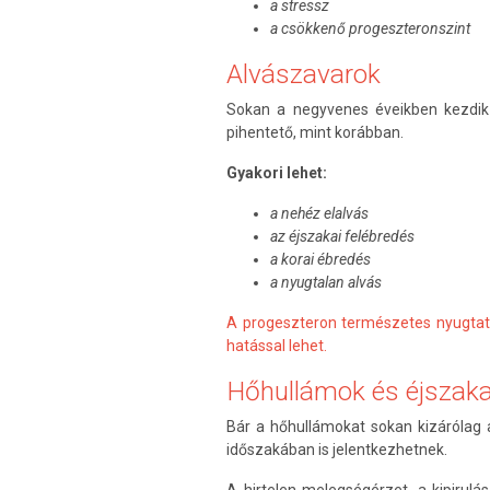
a stressz
a csökkenő progeszteronszint
Alvászavarok
Sokan a negyvenes éveikben kezdik
pihentető, mint korábban.
Gyakori lehet:
a nehéz elalvás
az éjszakai felébredés
a korai ébredés
a nyugtalan alvás
A progeszteron természetes nyugtat
hatással lehet.
Hőhullámok és éjszaka
Bár a hőhullámokat sokan kizáróla
időszakában is jelentkezhetnek.
A hirtelen melegségérzet, a kipirul