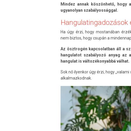
Mindez annak köszönhető, hogy a
ugyanolyan szabályossággal.
Hangulatingadozások é
Ha úgy érzi, hogy mostanában érzék
nem biztos, hogy csupán a mindennapi 
Az ösztrogén kapcsolatban áll a s
hangulatot szabályozó anyag az a
hangulat is változékonyabbá válhat.
Sok nő ilyenkor úgy érzi, hogy „valam
alkalmazkodnak.