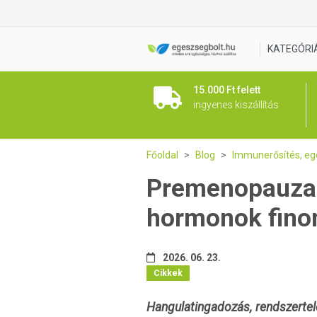
KATEGÓRI
15.000 Ft felett
ingyenes kiszállítás
Főoldal
Blog
Immunerősítés, e
Premenopauza e
hormonok fin
2026. 06. 23.
Cikkek
Hangulatingadozás, rendszertele