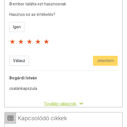
0
ember találta ezt hasznosnak
használatát konzultálja kezelőorvosával. Az ajánlott napi fogyasztási
mennyiséget ne lépje túl! Ne szedje a készítményt, ha az összetevők
Hasznos ez az értékelés?
bármelyikére érzékeny vagy allergiás! Kisgyermekektől elzárva
tartandó!
Igen
Válasz
Jelentem
Bogárdi István
csalánkapszula
További válaszok
Kapcsolódó cikkek