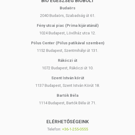
BIO EGÉSZSÉG BIOBOLT
Budaörs
2040 Budaörs, Szabadság út 61.
Fény utcai piac (Príma kijáratánál)
1024 Budapest, Lövőház utca 12.
Pólus Center (Pólus patikával szemben)
1152 Budapest, Szentmihályi út 131.
Rákóczi út
1072 Budapest, Rákóczi út 10.
Szent István körút
1137 Budapest, Szent István Körút 18.
Bartók Béla
1114 Budapest, Bartók Béla út 71.
ELÉRHETŐSÉGEINK
Telefon:
+36-1-255-0555