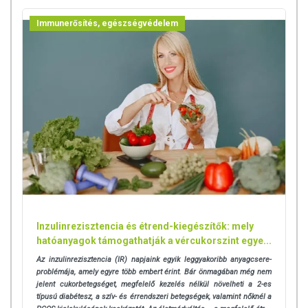
Immunerősítés, egészségvédelem
Inzulinrezisztencia és étrend-kiegészítők: mely
hatóanyagok támogathatják a vércukorszint egye...
Az inzulinrezisztencia (IR) napjaink egyik leggyakoribb anyagcsere-
problémája, amely egyre több embert érint. Bár önmagában még nem
jelent cukorbetegséget, megfelelő kezelés nélkül növelheti a 2-es
típusú diabétesz, a szív- és érrendszeri betegségek, valamint nőknél a