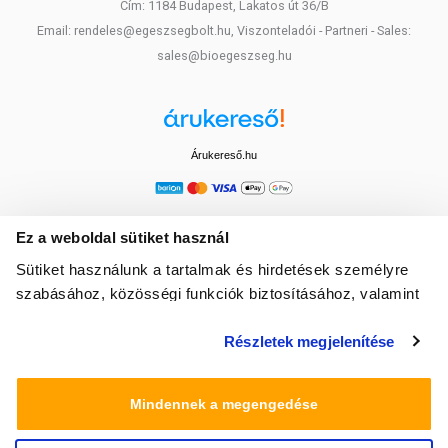
Cím: 1184 Budapest, Lakatos út 36/B
Email: rendeles@egeszsegbolt.hu, Viszonteladói - Partneri - Sales:
sales@bioegeszseg.hu
Árukereső.hu
Ez a weboldal sütiket használ
Sütiket használunk a tartalmak és hirdetések személyre
szabásához, közösségi funkciók biztosításához, valamint
weboldalforgalmunk elemzéséhez. Ezenkívül közösségi
Részletek megjelenítése
média-, hirdető- és elemező partnereinkkel megosztjuk az
Ön weboldalhasználatra vonatkozó adatait, akik
kombinálhatják az adatokat más olyan adatokkal,
Mindennek a megengedése
amelyeket Ön adott meg számukra vagy az Ön által
használt más szolgáltatásokból gyűjtöttek.