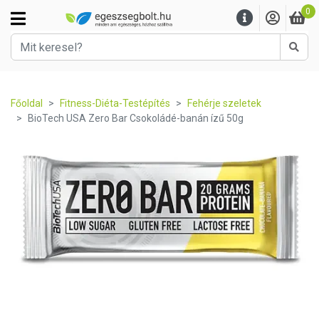
0
Kere
Főoldal
Fitness-Diéta-Testépítés
Fehérje szeletek
BioTech USA Zero Bar Csokoládé-banán ízű 50g