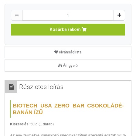
Kosárba rakom
Kívánságlista
Árfigyelő
Részletes leírás
BIOTECH USA ZERO BAR CSOKOLÁDÉ-
BANÁN ÍZŰ
Kiszerelés
: 50 g (1 darab)
Az egy termékre vonatkozó specifikációban szereplő adatok 50 g-