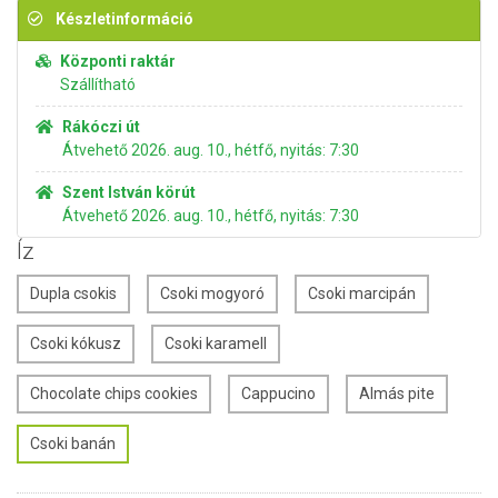
Készletinformáció
Központi raktár
Szállítható
Rákóczi út
Átvehető 2026. aug. 10., hétfő, nyitás: 7:30
Szent István körút
Átvehető 2026. aug. 10., hétfő, nyitás: 7:30
Íz
Dupla csokis
Csoki mogyoró
Csoki marcipán
Csoki kókusz
Csoki karamell
Chocolate chips cookies
Cappucino
Almás pite
Csoki banán