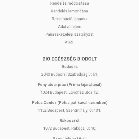
vagy ha öregszünk.
Rendelés módosítása
Rendelés lemondása
KINEK AJÁNLJUK A TERMÉKET?
Reklamáció, panasz
Adatvédelem
A BioTech USA Zero Bar kiváló és finom fehérjeforrás mindenki
Panaszkezelési szabályzat
számára, bármikor és bárhol. Javasoljuk:
ÁSZF
Sportolás után finom és magas minőségű fehérje szeletet
keresőknek.
BIO EGÉSZSÉG BIOBOLT
Fogyókúra alatt ízletes fehérjebevitelre vágyóknak.
Budaörs
Egészséges nassolnivalót keresőknek.
Gluténérzékenyeknek.
2040 Budaörs, Szabadság út 61.
Tejcukor-érzékenyeknek.
Fény utcai piac (Príma kijáratánál)
1024 Budapest, Lövőház utca 12.
Figyelmeztetés:
Túlzott fogyasztása hashajtó hatású lehet.
Pólus Center (Pólus patikával szemben)
1152 Budapest, Szentmihályi út 131.
MI A LAKTÓZINTOLERANCIA?
Rákóczi út
A laktóz, más néven tejcukor, egy összetett szénhidrát, amely a tej
1072 Budapest, Rákóczi út 10.
szárazanyag tartalmának 2-8%-át teszi ki. A tejcukorra elsősorban
Szent István körút
csecsemőkorban van szükségünk, ezért gyakran előfordul, hogy a