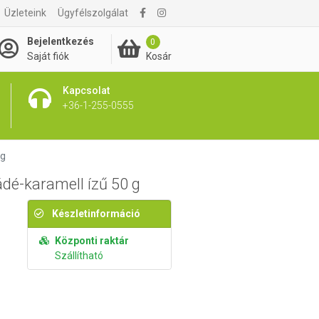
Üzleteink
Ügyfélszolgálat
650 Ft
Kosárba rakom
Bejelentkezés
0
Kosár
Saját fiók
Kapcsolat
+36-1-255-0555
 g
dé-karamell ízű 50 g
Készletinformáció
Központi raktár
Szállítható