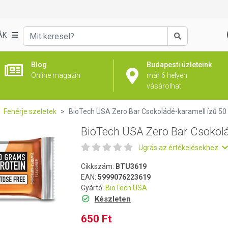
ádé-karamell ízű 50 g
ÁK
Keresés
Blog
Budapesti üzleteink
Online magazin
már 6 helyen
vásárolhat
Fehérje szeletek
BioTech USA Zero Bar Csokoládé-karamell ízű 50
BioTech USA Zero Bar Csokolá
Ugrás az értékelésekhez
Cikkszám:
BTU3619
EAN:
5999076223619
Gyártó:
BioTech USA
Készleten
650 Ft