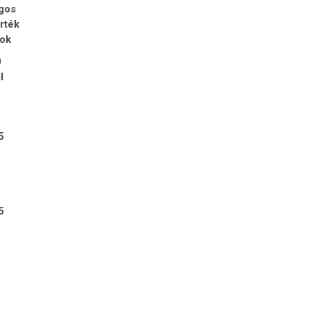
gos
rték
tok
0
l
5
5