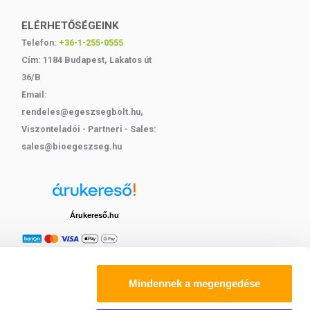
ELÉRHETŐSÉGEINK
Telefon:
+36-1-255-0555
Cím: 1184 Budapest, Lakatos út
36/B
Email:
rendeles@egeszsegbolt.hu,
Viszonteladói - Partneri - Sales:
sales@bioegeszseg.hu
Árukereső.hu
Mindennek a megengedése