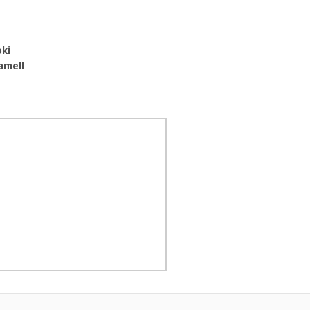
ki
amell