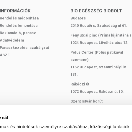
, kaphass elő egy Zero Bart! Ülve, állva, fekve: ahogy neked
 is: kiválthatod vele az edzés utáni fehérjeturmixot, de remek
INFORMÁCIÓK
BIO EGÉSZSÉG BIOBOLT
ort előtt vagy alatt jól jönne egy szelet hozzáadott cukor nélkül.
Rendelés módosítása
Budaörs
ad egy másik Zero Bar protein szelet!
Rendelés lemondása
2040 Budaörs, Szabadság út 61.
Reklamáció, panasz
fehérje a szervezetünk fontos építőeleme, az aminosavakból
Fény utcai piac (Príma kijáratánál)
z izomszövet fenntartásához és növekedéséhez. Nagyobb a
Adatvédelem
1024 Budapest, Lövőház utca 12.
sportolunk, ha az izomtömegünket szeretnénk növelni, ha
Panaszkezelési szabályzat
.
Pólus Center (Pólus patikával
ÁSZF
szemben)
1152 Budapest, Szentmihályi út
ERMÉKET?
131.
fehérjeforrás mindenki számára, bármikor, bármilyen helyzetben.
Rákóczi út
1072 Budapest, Rákóczi út 10.
om és magas minőségű fehérje szeletet szeretnének fogyasztani.
Szent István körút
rjebevitelre – fogyókúra alatt is.
1137 Budapest, Szent István Körút
nivalóra vágynak.
18.
znál
Bartók Béla
almak és hirdetések személyre szabásához, közösségi funkciók