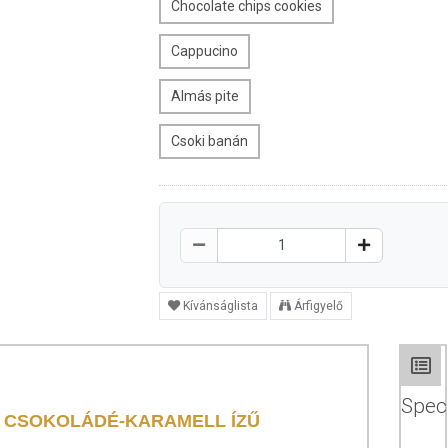
Chocolate chips cookies
Cappucino
Almás pite
Csoki banán
Kívánságlista
Árfigyelő
Speci
R CSOKOLÁDÉ-KARAMELL ÍZŰ