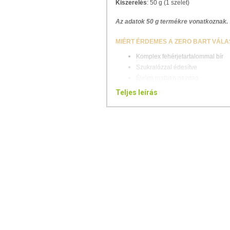
Kiszerelés
: 50 g (1 szelet)
Az adatok 50 g termékre vonatkoznak.
MIÉRT ÉRDEMES A ZERO BART VÁLA
Komplex fehérjetartalommal bír
Szukralózzal édesítve
Élelmi rostban gazdag
Bevonat nélkül kapható
Teljes leírás
Alacsony szénhidráttartalommal r
Ropogós fehérjetextúrákkal
Laktóz- és gluténmentes*
Aszpartám-mentes
Különleges ízekben kapható
*A gluténmentesség az Európai Unió előí
KERESED A TÖKÉLETES DIÉTÁS N
CUKOR NÉLKÜL!
Szereted a fehérjeszeleteket? Már ki
fehérjeszelet nem tud újat mutatni? Akk
fehérjeszelettel, amely különlegesen f