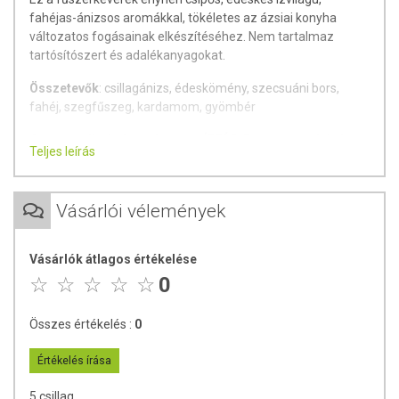
fahéjas-ánizsos aromákkal, tökéletes az ázsiai konyha
változatos fogásainak elkészítéséhez. Nem tartalmaz
tartósítószert és adalékanyagokat.
Összetevők
: csillagánizs, édeskömény, szecsuáni bors,
fahéj, szegfűszeg, kardamom, gyömbér
Csomagolja és forgalmazza
: ÍZTÁR-Fűszermanufaktúra
Teljes leírás
Kft.
Származási hely
: Magyarország
Vásárlói vélemények
Hűvös, száraz, napfénytől védett helyen tartandó.
Vásárlók átlagos értékelése
0
Összes értékelés :
0
Értékelés írása
5 csillag