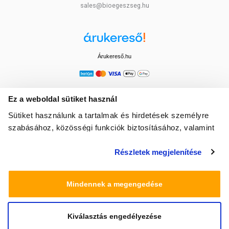
sales@bioegeszseg.hu
Árukereső.hu
Ez a weboldal sütiket használ
Sütiket használunk a tartalmak és hirdetések személyre
szabásához, közösségi funkciók biztosításához, valamint
weboldalforgalmunk elemzéséhez. Ezenkívül közösségi
Részletek megjelenítése
média-, hirdető- és elemező partnereinkkel megosztjuk az
Ön weboldalhasználatra vonatkozó adatait, akik
kombinálhatják az adatokat más olyan adatokkal,
Mindennek a megengedése
amelyeket Ön adott meg számukra vagy az Ön által
használt más szolgáltatásokból gyűjtöttek.
Kiválasztás engedélyezése