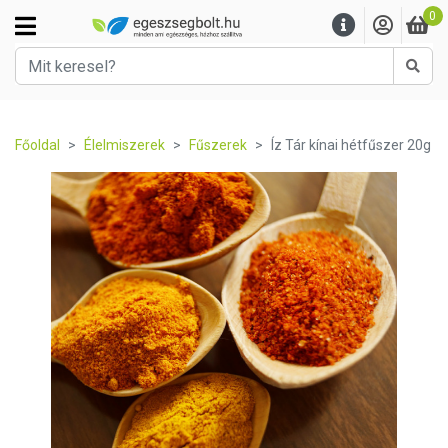
0
Kere
Főoldal
Élelmiszerek
Fűszerek
Íz Tár kínai hétfűszer 20g