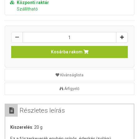
Központi raktár
Szállítható
Kosárba rakom
Kívánságlista
Árfigyelő
Részletes leírás
Kiszerelés
: 20 g
Ez a fűszerkeverék enyhén csípős, édeskés ízvilágú,