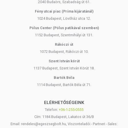
2040 Budaörs, Szabadság út 61.
Fény utcai piac (Príma kijáratánál)
1024 Budapest, Lövőház utca 12.
Pólus Center (Pólus patikával szemben)
1152 Budapest, Szentmihályi út 131.
Rákóczi út
1072 Budapest, Rákóczi út 10.
Szent István körút
1137 Budapest, Szent István Körút 18.
Bartók Béla
1114 Budapest, Bartók Béla út 71.
ELÉRHETŐSÉGEINK
Telefon:
+36-1-255-0555
Cím: 1184 Budapest, Lakatos út 36/B
Email: rendeles@egeszsegbolt.hu, Viszonteladói - Partneri - Sales: