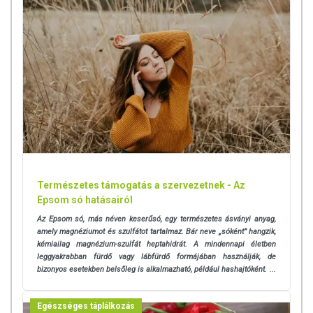
Természetes támogatás a szervezetnek - Az
Epsom só hatásairól
Az Epsom só, más néven keserűsó, egy természetes ásványi anyag,
amely magnéziumot és szulfátot tartalmaz. Bár neve „sóként” hangzik,
kémiailag magnézium-szulfát heptahidrát. A mindennapi életben
leggyakrabban fürdő vagy lábfürdő formájában használják, de
bizonyos esetekben belsőleg is alkalmazható, például hashajtóként.
...
Egészséges táplálkozás