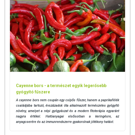
Cayenne bors - a természet egyik legerősebb
gyógyító fűszere
A cayenne bors nem csupán egy csípős fűszer, hanem a paprikafélék
családjába tartozó, évszázadok óta alkalmazott természetes gyógyító
növény, amelyet a népi gyógyászat és a modern fitoterápia egyaránt
nagyra értékel. Hatóanyagai elsősorban a keringésre, az
anyagcserére és az immunrendszerre gyakorolnak jótékony hatást.