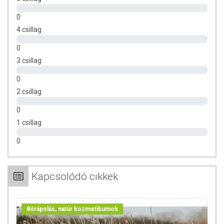
0
4 csillag
0
3 csillag
0
2 csillag
0
1 csillag
0
Kapcsolódó cikkek
Bőrápolás, natúr kozmetikumok