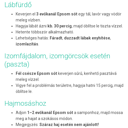
Lábfürdő
Keverjen el
3 evőkanál Epsom sót
egy tál, lavór vagy vödör
meleg vízben.
Hagyja lábát ázni
kb. 30 percig
, majd öblítse le tiszta vízzel.
Hetente többször alkalmazható.
Lehetséges hatás:
Fáradt
,
duzzadt lábak enyhítése
,
izomlazítás
.
Izomfájdalom, izomgörcsök esetén
(paszta)
Fél csésze Epsom sót
keverjen sűrű, kenhető pasztává
meleg vízzel.
Vigye fel a problémás területre, hagyja hatni 15 percig, majd
öblítse le.
Hajmosáshoz
Adjon
1–2 evőkanál Epsom sót
a samponhoz, majd mossa
meg a hajat a szokásos módon.
Megjegyzés:
Száraz haj esetén nem ajánlott!