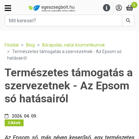
0
Kere
Főoldal
Blog
Bőrápolás, natúr kozmetikumok
Természetes támogatás a szervezetnek - Az Epsom só
hatásairól
Természetes támogatás a
szervezetnek - Az Epsom
só hatásairól
2026. 04. 09.
Cikkek
Az Epsom só, más néven keserűsó, egy természetes