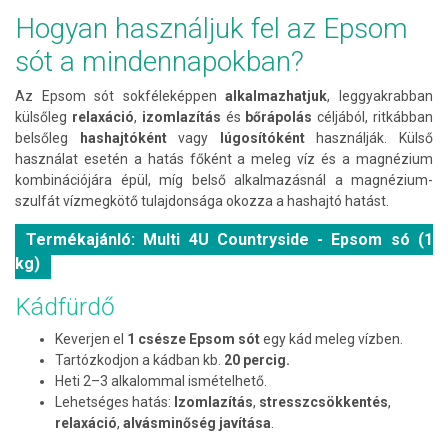
Hogyan használjuk fel az Epsom
sót a mindennapokban?
Az Epsom sót sokféleképpen
alkalmazhatjuk
, leggyakrabban
külsőleg
relaxáció
,
izomlazítás
és
bőrápolás
céljából, ritkábban
belsőleg
hashajtóként
vagy
lúgosítóként
használják. Külső
használat esetén a hatás főként a meleg víz és a magnézium
kombinációjára épül, míg belső alkalmazásnál a magnézium-
szulfát vízmegkötő tulajdonsága okozza a hashajtó hatást.
Termékajánló: Multi 4U Countryside - Epsom só (1
kg)
Kádfürdő
Keverjen el
1 csésze Epsom sót
egy kád meleg vízben.
Tartózkodjon a kádban kb.
20 percig.
Heti 2–3 alkalommal ismételhető.
Lehetséges hatás:
Izomlazítás
,
stresszcsökkentés
,
relaxáció
,
alvásminőség
javítása
.