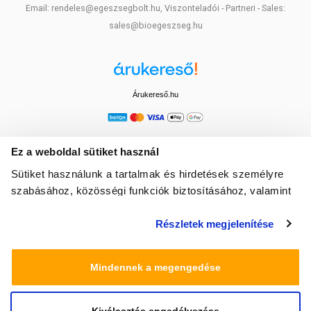
Email: rendeles@egeszsegbolt.hu, Viszonteladói - Partneri - Sales:
sales@bioegeszseg.hu
Árukereső.hu
Ez a weboldal sütiket használ
Sütiket használunk a tartalmak és hirdetések személyre
szabásához, közösségi funkciók biztosításához, valamint
weboldalforgalmunk elemzéséhez. Ezenkívül közösségi
Részletek megjelenítése
média-, hirdető- és elemező partnereinkkel megosztjuk az
Ön weboldalhasználatra vonatkozó adatait, akik
kombinálhatják az adatokat más olyan adatokkal,
Mindennek a megengedése
amelyeket Ön adott meg számukra vagy az Ön által
használt más szolgáltatásokból gyűjtöttek.