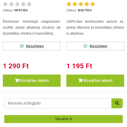
Cikksz.
NPK1056
Cikksz.
M4U7354
Élelmiszer minőségű magnézium-
100%-ban természetes epsom só,
szulfát, amely alkalmas sózásra, de
amely étkezési és kozmetikai célokra
kozmetikai célokra is használhat...
is alkalmas.
Készleten
Készleten
1 290 Ft
1 195 Ft
Kosárba rakom
Kosárba rakom
Témáink