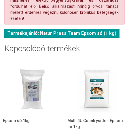
hasmenés, elektrolit-egyensúly-zavar és kiszáradás
fordulhat elő. Belső alkalmazást mindig orvosi tanács
mellett érdemes végezni, különösen krónikus betegségek
esetén!
Termékajánló: Natur Press Team Epsom só (1 kg)
Kapcsolódó termékek
Epsom só 1kg
Multi 4U Countryside - Epsom
só 1kg