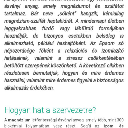
ásványi anyag, amely magnéziumot és szulfátot
tartalmaz. Bár neve „sóként” hangzik, kémiailag
magnézium-szulfát heptahidrát. A mindennapi életben
leggyakrabban fürdő vagy lábfürdő formájában
használják, de bizonyos esetekben belsőleg is
alkalmazható, például hashajtóként.
Az Epsom só
népszerűsége főként a relaxációs és izomlazító
hatásainak, valamint a stressz csökkentésében
betöltött szerepének köszönhető. A következő cikkben
részletesen bemutatjuk, hogyan és mire érdemes
használni, valamint mire érdemes figyelni a biztonságos
alkalmazás érdekében.
Hogyan hat a szervezetre?
A
magnézium
létfontosságú ásványi anyag, amely több, mint 300
biokémiai folyamatban vesz részt. Segíti az
izom- és