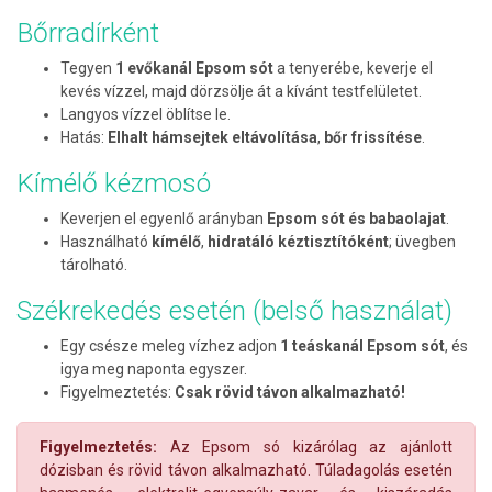
Bőrradírként
Tegyen
1 evőkanál Epsom sót
a tenyerébe, keverje el
kevés vízzel, majd dörzsölje át a kívánt testfelületet.
Langyos vízzel öblítse le.
Hatás:
Elhalt hámsejtek eltávolítása
,
bőr frissítése
.
Kímélő kézmosó
Keverjen el egyenlő arányban
Epsom sót és babaolajat
.
Használható
kímélő
,
hidratáló kéztisztítóként
; üvegben
tárolható.
Székrekedés esetén (belső használat)
Egy csésze meleg vízhez adjon
1 teáskanál Epsom sót
, és
igya meg naponta egyszer.
Figyelmeztetés:
Csak rövid távon alkalmazható!
Figyelmeztetés:
Az Epsom só kizárólag az ajánlott
dózisban és rövid távon alkalmazható. Túladagolás esetén