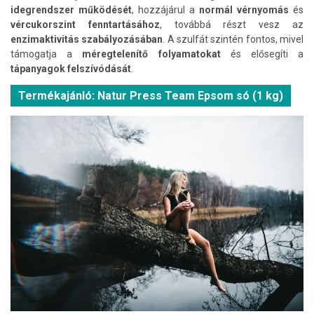
idegrendszer működését
, hozzájárul a
normál vérnyomás
és
vércukorszint fenntartásához
, továbbá részt vesz az
enzimaktivitás szabályozásában
. A szulfát szintén fontos, mivel
támogatja a
méregtelenítő folyamatokat
és elősegíti a
tápanyagok felszívódását
.
Termékajánló: Natur Press Team Epsom só (1 kg)