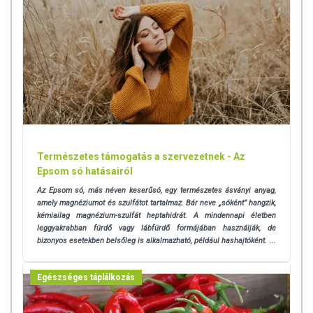
Természetes támogatás a szervezetnek - Az
Epsom só hatásairól
Az Epsom só, más néven keserűsó, egy természetes ásványi anyag,
amely magnéziumot és szulfátot tartalmaz. Bár neve „sóként” hangzik,
kémiailag magnézium-szulfát heptahidrát. A mindennapi életben
leggyakrabban fürdő vagy lábfürdő formájában használják, de
bizonyos esetekben belsőleg is alkalmazható, például hashajtóként.
...
Egészséges táplálkozás