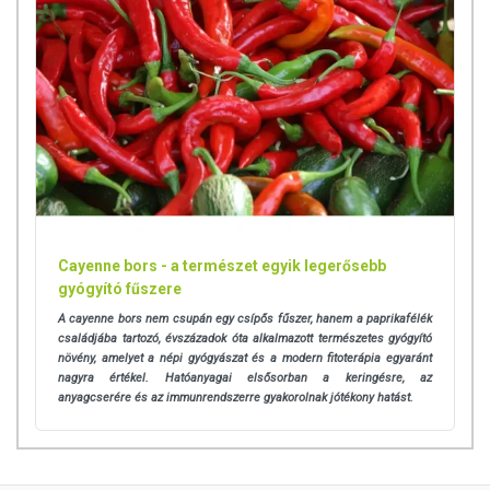
Cayenne bors - a természet egyik legerősebb
gyógyító fűszere
A cayenne bors nem csupán egy csípős fűszer, hanem a paprikafélék
családjába tartozó, évszázadok óta alkalmazott természetes gyógyító
növény, amelyet a népi gyógyászat és a modern fitoterápia egyaránt
nagyra értékel. Hatóanyagai elsősorban a keringésre, az
anyagcserére és az immunrendszerre gyakorolnak jótékony hatást.