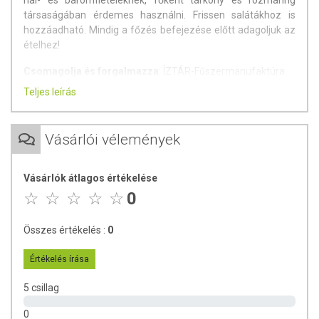
hal- és baromfiételeknek, főként tárkony és rozmaring
társaságában érdemes használni. Frissen salátákhoz is
hozzáadható. Mindig a főzés befejezése előtt adagoljuk az
ételhez!
Csomagolja és forgalmazza
: ÍZTÁR-Fűszermanufaktúra
Kft.
Teljes leírás
Származási hely
: Magyarország
Vásárlói vélemények
Hűvös, száraz, napfénytől védett helyen kell tárolni.
Vásárlók átlagos értékelése
0
Összes értékelés :
0
Értékelés írása
5 csillag
0