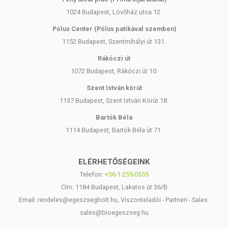
1024 Budapest, Lövőház utca 12.
Pólus Center (Pólus patikával szemben)
1152 Budapest, Szentmihályi út 131.
Rákóczi út
1072 Budapest, Rákóczi út 10.
Szent István körút
1137 Budapest, Szent István Körút 18.
Bartók Béla
1114 Budapest, Bartók Béla út 71.
ELÉRHETŐSÉGEINK
Telefon:
+36-1-255-0555
Cím: 1184 Budapest, Lakatos út 36/B
Email: rendeles@egeszsegbolt.hu, Viszonteladói - Partneri - Sales:
sales@bioegeszseg.hu