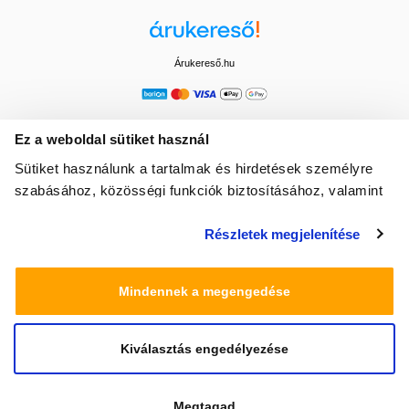
Árukereső.hu
Ez a weboldal sütiket használ
Sütiket használunk a tartalmak és hirdetések személyre
szabásához, közösségi funkciók biztosításához, valamint
weboldalforgalmunk elemzéséhez. Ezenkívül közösségi
Részletek megjelenítése
média-, hirdető- és elemező partnereinkkel megosztjuk az
Ön weboldalhasználatra vonatkozó adatait, akik
kombinálhatják az adatokat más olyan adatokkal,
Mindennek a megengedése
amelyeket Ön adott meg számukra vagy az Ön által
használt más szolgáltatásokból gyűjtöttek.
Kiválasztás engedélyezése
© 2025 Minden jog fenntartva egeszsegbolt.hu
Megtagad