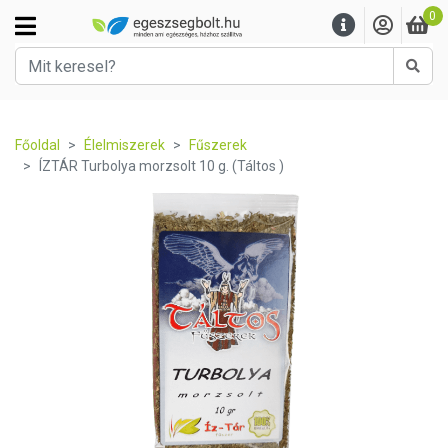
0
Kere
Főoldal
Élelmiszerek
Fűszerek
ÍZTÁR Turbolya morzsolt 10 g. (Táltos )