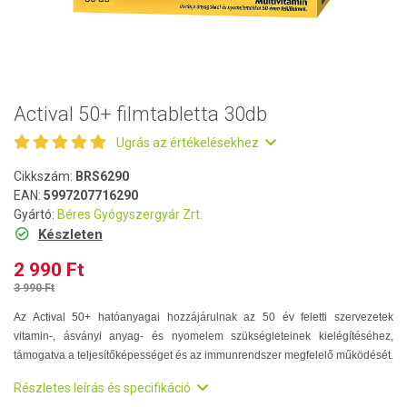
Actival 50+ filmtabletta 30db
Ugrás az értékelésekhez
Cikkszám:
BRS6290
EAN:
5997207716290
Gyártó:
Béres Gyógyszergyár Zrt.
Készleten
2 990 Ft
3 990 Ft
Az Actival 50+ hatóanyagai hozzájárulnak az 50 év feletti szervezetek
vitamin-, ásványi anyag- és nyomelem szükségleteinek kielégítéséhez,
támogatva a teljesítőképességet és az immunrendszer megfelelő működését.
Részletes leírás és specifikáció