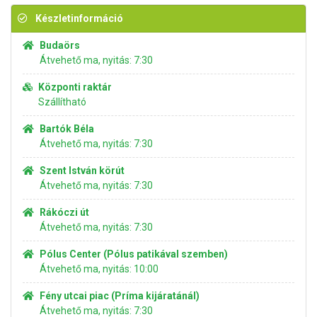
Készletinformáció
Budaörs
Átvehető ma, nyitás: 7:30
Központi raktár
Szállítható
Bartók Béla
Átvehető ma, nyitás: 7:30
Szent István körút
Átvehető ma, nyitás: 7:30
Rákóczi út
Átvehető ma, nyitás: 7:30
Pólus Center (Pólus patikával szemben)
Átvehető ma, nyitás: 10:00
Fény utcai piac (Príma kijáratánál)
Átvehető ma, nyitás: 7:30