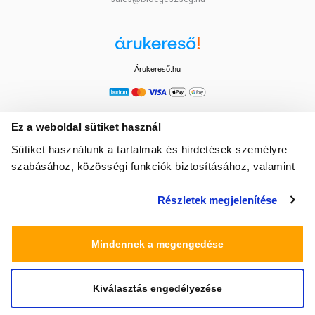
Árukereső.hu
Ez a weboldal sütiket használ
Sütiket használunk a tartalmak és hirdetések személyre
szabásához, közösségi funkciók biztosításához, valamint
weboldalforgalmunk elemzéséhez. Ezenkívül közösségi
Részletek megjelenítése
média-, hirdető- és elemező partnereinkkel megosztjuk az
Ön weboldalhasználatra vonatkozó adatait, akik
kombinálhatják az adatokat más olyan adatokkal,
Mindennek a megengedése
amelyeket Ön adott meg számukra vagy az Ön által
használt más szolgáltatásokból gyűjtöttek.
Kiválasztás engedélyezése
© 2025 Minden jog fenntartva egeszsegbolt.hu