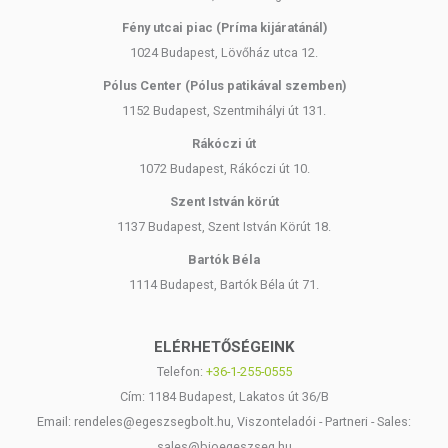
Fény utcai piac (Príma kijáratánál)
1024 Budapest, Lövőház utca 12.
Pólus Center (Pólus patikával szemben)
1152 Budapest, Szentmihályi út 131.
Rákóczi út
1072 Budapest, Rákóczi út 10.
Szent István körút
1137 Budapest, Szent István Körút 18.
Bartók Béla
1114 Budapest, Bartók Béla út 71.
ELÉRHETŐSÉGEINK
Telefon:
+36-1-255-0555
Cím: 1184 Budapest, Lakatos út 36/B
Email: rendeles@egeszsegbolt.hu, Viszonteladói - Partneri - Sales:
sales@bioegeszseg.hu