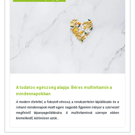
összetétel-, és allergén információkat) kizárólag tájékoztató jellegűek,
a tényleges értékek eltérhetnek. Az aktuális információkat mindig a
termék csomagolásán találja meg.
Az étrend-kiegészítők az érvényben lévő uniós szabályozás szerint
élelmiszernek minősülnek, melyek a szokásos étrend kiegészítését
szolgálják, és koncentrált formában tartalmaznak tápanyagokat. Habár
az étrend-kiegészítőknek lehetnek kedvező élettani hatásai, melyek
egyénenként változhatnak, jelölésük, megjelenítésük és reklámozásuk
során tilos betegséget megelőző vagy gyógyító hatást tulajdonítani
nekik. Ez a termék nem helyettesíti a kiegyensúlyozott, vegyes
étrendet és az egészséges életmódot!
A termék nem alkalmas betegségek gyógyítására! Nem helyettesíti az
A tudatos egészség alapja: Béres multivitamin a
orvosi kezelést! Betegség esetén kérje ki kezelőorvosa tanácsát! Az
mindennapokban
ajánlott napi fogyasztási mennyiséget ne lépje túl! Ne szedje a
A modern életvitel, a fokozott stressz, a rendszertelen táplálkozás és a
készítményt, ha bármely összetevőjére érzékeny vagy allergiás!
rohanó mindennapok miatt egyre nagyobb figyelem irányul a szervezet
Gyermekektől elzárva tartandó!
megfelelő tápanyagellátására. A multivitaminok szerepe ebben
kiemelkedő, különösen azok...