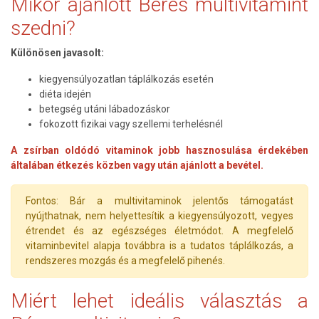
Mikor ajánlott Béres multivitamint
szedni?
Különösen javasolt:
kiegyensúlyozatlan táplálkozás esetén
diéta idején
betegség utáni lábadozáskor
fokozott fizikai vagy szellemi terhelésnél
A zsírban oldódó vitaminok jobb hasznosulása érdekében
általában étkezés közben vagy után ajánlott a bevétel.
Fontos: Bár a multivitaminok jelentős támogatást
nyújthatnak, nem helyettesítik a kiegyensúlyozott, vegyes
étrendet és az egészséges életmódot. A megfelelő
vitaminbevitel alapja továbbra is a tudatos táplálkozás, a
rendszeres mozgás és a megfelelő pihenés.
Miért lehet ideális választás a