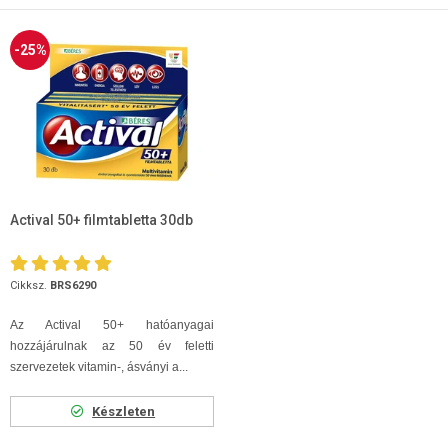
-25%
Actival 50+ filmtabletta 30db
Cikksz.
BRS6290
Az Actival 50+ hatóanyagai
hozzájárulnak az 50 év feletti
szervezetek vitamin-, ásványi a...
Készleten