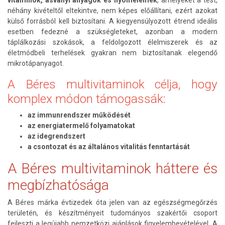
vitaminok, ásványi anyagok és nyomelemek
, amelyeket a test,
néhány kivételtől eltekintve, nem képes előállítani, ezért azokat
külső forrásból kell biztosítani. A kiegyensúlyozott étrend ideális
esetben fedezné a szükségleteket, azonban a modern
táplálkozási szokások, a feldolgozott élelmiszerek és az
életmódbeli terhelések gyakran nem biztosítanak elegendő
mikrotápanyagot.
A Béres multivitaminok célja, hogy
komplex módon támogassák:
az immunrendszer működését
az energiatermelő folyamatokat
az idegrendszert
a csontozat és az általános vitalitás fenntartását
A Béres multivitaminok háttere és
megbízhatósága
A Béres márka évtizedek óta jelen van az egészségmegőrzés
területén, és készítményeit tudományos szakértői csoport
fejleszti a legújabb nemzetközi ajánlások figyelembevételével. A