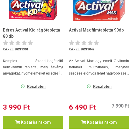
Béres Actival Kid rágótabletta
Actival Max filmtabletta 90db
80 db
Cikksz.
BRS1301
Cikksz.
BRS1042
Komplex étrend-kiegészítő
Az Actival Max egy emelt C-vitamin
multivitamin tabletta, mely ásványi
tartalmú multivitamin, melynek
anyagokat, nyomelemeket és édesí...
szedése előnyös lehet nagyobb sze...
Készleten
Készleten
3 990 Ft
6 490 Ft
7 990 Ft
Kosárba rakom
Kosárba rakom