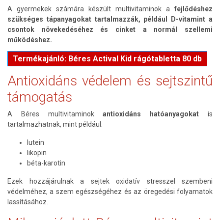
A gyermekek számára készült multivitaminok a
fejlődéshez
szükséges tápanyagokat tartalmazzák, például D-vitamint a
csontok növekedéséhez és cinket a normál szellemi
működéshez.
Termékajánló: Béres Actival Kid rágótabletta 80 db
Antioxidáns védelem és sejtszintű
támogatás
A Béres multivitaminok
antioxidáns hatóanyagokat
is
tartalmazhatnak, mint például:
lutein
likopin
béta-karotin
Ezek hozzájárulnak a sejtek oxidatív stresszel szembeni
védelméhez, a szem egészségéhez és az öregedési folyamatok
lassításához.