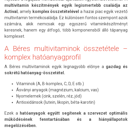
multivitamin készítmények egyik legismertebb családja az
Actival
, amely
komplex összetételével
a hazai piac egyik vezető
multivitamin termékcsaládja. Ez különösen fontos szempont azok
számára, akik nemcsak egy egyszerű vitaminkészítményt
keresnek, hanem egy átfogó, több komponensből álló tápanyag
komplexet.
A Béres multivitaminok összetétele –
komplex hatóanyagprofil
A Béres multivitaminok egyik legnagyobb előnye a
gazdag és
sokrétű hatóanyag-összetétel.
Vitaminok (A, B-komplex, C, D, E stb.)
Ásványi anyagok (magnézium, kalcium, vas)
Nyomelemek (cink, szelén, réz, jód)
Antioxidánsok (lutein, likopin, béta-karotin)
Ezek a
hatóanyagok együtt segítenek a szervezet optimális
működésének fenntartásában és a hiányállapotok
megelőzésében.