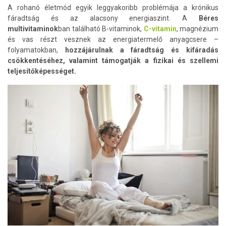
A rohanó életmód egyik leggyakoribb problémája a krónikus
fáradtság és az alacsony energiaszint. A
Béres
multivitaminok
ban található B-vitaminok,
C-vitamin
, magnézium
és vas részt vesznek az energiatermelő anyagcsere –
folyamatokban,
hozzájárulnak a fáradtság és kifáradás
csökkentéséhez, valamint támogatják a fizikai és szellemi
teljesítőképességet.