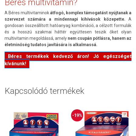
Béres multivitamin?
A Béres multivitaminok
átfogó, komplex támogatást nyújtanak a
szervezet számára a mindennapi kihívások közepette.
A
gondosan összeállított hatóanyag kombináció, a célzott formulák
és a hosszú szakmai háttér együttesen teszik őket olyan
multivitamin megoldássá, amely
nem csupán pótlásra, hanem az
életminőség tudatos javítására is alkalmassá.
Béres termékek kedvező áron! Jó egészséget
kívánunk!
Kapcsolódó termékek
-19%