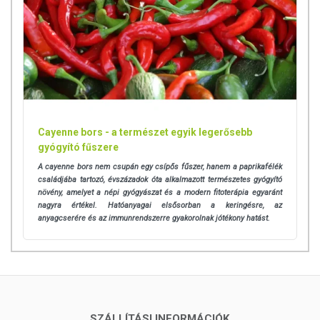
Cayenne bors - a természet egyik legerősebb
gyógyító fűszere
A cayenne bors nem csupán egy csípős fűszer, hanem a paprikafélék
családjába tartozó, évszázadok óta alkalmazott természetes gyógyító
növény, amelyet a népi gyógyászat és a modern fitoterápia egyaránt
nagyra értékel. Hatóanyagai elsősorban a keringésre, az
anyagcserére és az immunrendszerre gyakorolnak jótékony hatást.
SZÁLLÍTÁSI INFORMÁCIÓK