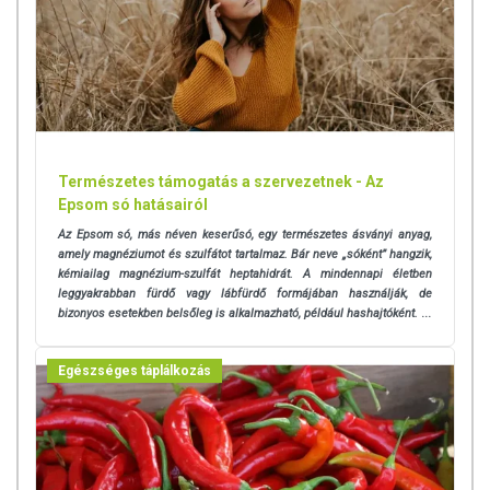
Forgalmazó:
Farkas Péter e. v., Pécs
Származási hely:
EU
Természetes támogatás a szervezetnek - Az
Epsom só hatásairól
Az Epsom só, más néven keserűsó, egy természetes ásványi anyag,
amely magnéziumot és szulfátot tartalmaz. Bár neve „sóként” hangzik,
kémiailag magnézium-szulfát heptahidrát. A mindennapi életben
leggyakrabban fürdő vagy lábfürdő formájában használják, de
bizonyos esetekben belsőleg is alkalmazható, például hashajtóként.
...
Egészséges táplálkozás