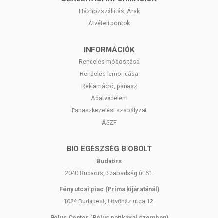
Házhozszállítás, Árak
Átvételi pontok
INFORMÁCIÓK
Rendelés módosítása
Rendelés lemondása
Reklamáció, panasz
Adatvédelem
Panaszkezelési szabályzat
ÁSZF
BIO EGÉSZSÉG BIOBOLT
Budaörs
2040 Budaörs, Szabadság út 61.
Fény utcai piac (Príma kijáratánál)
1024 Budapest, Lövőház utca 12.
Pólus Center (Pólus patikával szemben)