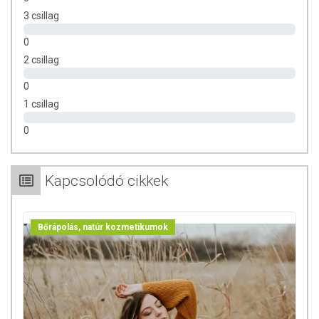
Borotválkozás utáni bőrápolásra.
3 csillag
Ekcémás bőr tüneteinek enyhítésére.
Hajápolásra és hajpakolásként.
0
Ajakápolóként.
2 csillag
Természetes bőrregenerálóként napozás, szoláriumozás,
szaunázás vagy úszás után.
0
Kismamáknak növekvő pocakjuk bőrének ápolására.
1 csillag
Más olajokkal keverve is kitűnő (pl.: arckrémekbe,
testápolókba, arcpakolásokba, hajpakolásokba).
0
Ételekhez is kiváló: salátákra, smoothiekba, müzlikbe,
mártásokhoz, levesekhez, húsokhoz és tésztaételekhez.
Marcipánok és sütemények készítéséhez is ideális.
Kapcsolódó cikkek
Külsőleg és belsőleg egyaránt használható!
Bőrápolás, natúr kozmetikumok
TOVÁBBI TUDNIVALÓK A TERMÉKRŐL:
Tárolás:
Hűvös, napfénytől védett helyen, zárt kupakkal. Hűtőben
tárolva az olaj opálossá válhat, de ez nincs hatással a termék
minőségére.