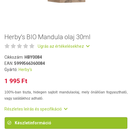
Herby's BIO Mandula olaj 30ml
Ugrás az értékelésekhez
Cikkszám:
HBY0084
EAN:
5999566360084
Gyártó:
Herby's
1 995 Ft
100%-ban tiszta, hidegen sajtolt mandulaolaj, mely önállóan fogyasztható,
vagy salátákhoz adható.
Részletes leírás és specifikáció
Készletinformáció