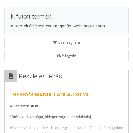
Kifutott termék
A termék értékesítése megszűnt webshopunkban
Kívánságlista
Árfigyelő
Részletes leírás
HERBY'S MANDULAOLAJ 30 ML
Kiszerelés: 30 ml
100%-os tisztaságú, hidegen sajtolt mandulaolaj.
Alkalmazási javaslat:
Napi egy teáskanál (2 ml) önmagában