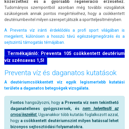
közérzethez és a gyorsabb regeneráció érzéséhez.
Tudományos szempontból azonban még további vizsgálatok
szükségesek annak pontos megértéséhez, hogy a csökkentett
deutériumbevitel milyen szerepet játszik a sportteljesítményben.
A Preventa víz iránti érdeklődés a profi sport világában is
megjelent, különösen a hosszú távú egészségmegőrzés és a
sejtszintű támogatás témájában.
Termékajánló: Preventa 105 csökkentett deutérium
víz szénsavas 1,5l
Preventa víz és daganatos kutatások
A deutériumcsökkentett víz egyik legismertebb kutatási
területe a daganatos betegségek vizsgálata.
Fontos
hangsúlyozni, hogy
a Preventa víz nem tekinthető
daganatellenes gyógyszernek, és
nem helyettesíti az
orvosi kezelést.
Ugyanakkor több kutatás foglalkozott azzal,
hogy
a csökkentett deutériumszint milyen hatással lehet
bizonyos sejtosztódási folyamatokra.