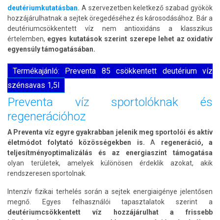
deutériumkutatásban.
A szervezetben keletkező szabad gyökök
hozzájárulhatnak a sejtek öregedéséhez és károsodásához. Bár a
deutériumcsökkentett víz nem antioxidáns a klasszikus
értelemben,
egyes kutatások szerint szerepe lehet az oxidatív
egyensúly támogatásában.
Termékajánló: Preventa 85 csökkentett deutérium víz
szénsavas 1,5l
Preventa víz sportolóknak és
regenerációhoz
A Preventa víz egyre gyakrabban jelenik meg sportolói és aktív
életmódot folytató közösségekben is.
A
regeneráció, a
teljesítményoptimalizálás és az energiaszint támogatása
olyan területek, amelyek különösen érdeklik azokat, akik
rendszeresen sportolnak.
Intenzív fizikai terhelés során a sejtek energiaigénye jelentősen
megnő. Egyes felhasználói tapasztalatok szerint a
deutériumcsökkentett víz hozzájárulhat a frissebb