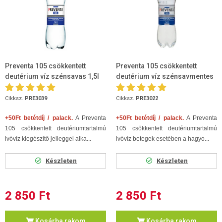
Preventa 105 csökkentett
Preventa 105 csökkentett
deutérium víz szénsavas 1,5l
deutérium víz szénsavmentes
1,5l
Cikksz.
PRE3039
Cikksz.
PRE3022
+50Ft betétdíj / palack.
A Preventa
+50Ft betétdíj / palack.
A Preventa
105 csökkentett deutériumtartalmú
105 csökkentett deutériumtartalmú
ivóvíz kiegészítő jelleggel alka...
ivóvíz betegek esetében a hagyo...
Készleten
Készleten
2 850 Ft
2 850 Ft
Kosárba rakom
Kosárba rakom