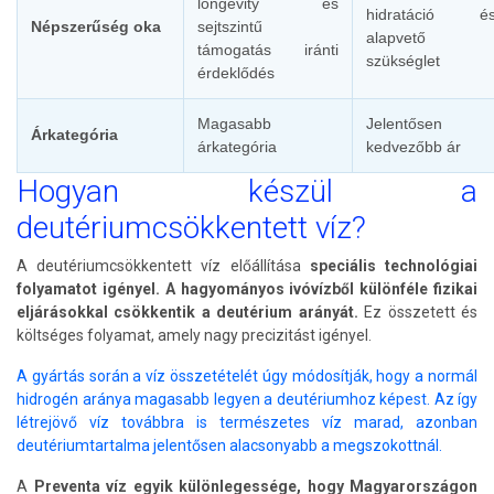
longevity és
hidratáció é
Népszerűség oka
sejtszintű
alapvető
támogatás iránti
szükséglet
érdeklődés
Magasabb
Jelentősen
Árkategória
árkategória
kedvezőbb ár
Hogyan készül a
deutériumcsökkentett víz?
A deutériumcsökkentett víz előállítása
speciális technológiai
folyamatot igényel.
A hagyományos ivóvízből különféle fizikai
eljárásokkal csökkentik a deutérium arányát.
Ez összetett és
költséges folyamat, amely nagy precizitást igényel.
A gyártás során a víz összetételét úgy módosítják, hogy a normál
hidrogén aránya magasabb legyen a deutériumhoz képest. Az így
létrejövő víz továbbra is természetes víz marad, azonban
deutériumtartalma jelentősen alacsonyabb a megszokottnál.
A
Preventa víz egyik különlegessége, hogy Magyarországon