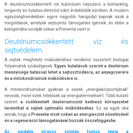
A deutériumcsökkentett víz különösen népszerű a biohacking,
longevity és tudatos életmód iránt érdeklődők körében. A modern
egészségtrendekben egyre nagyobb hangsúlyt kapnak azok a
megoldások, amelyek sejtszintű támogatást ígérnek, és ebbe a
kategóriába sorolják sokan a Preventa vizet is.
Deutériumcsökkentett víz és
sejtvédelem
A sejtek megfelelő működéséhez rendkívül összetett biológiai
folyamatok szükségesek.
Egyes kutatások szerint a deutérium
mennyisége hatással lehet a sejtosztódásra, az anyagcserére
és a mitokondriumok működésére is.
A mitokondriumokat gyakran a sejtek „energiaközpontjának”
nevezik, mivel ezek felelősek az energiatermelésért. Több kutató
szerint
a csökkentett deutériumszint kedvező környezetet
teremthet a sejtek optimális működéséhez
. Ez az egyik oka
annak, hogy a
Preventa vizet sokan az energiaszint növelésével
és a regeneráció támogatásával hozzák összefüggésbe.
Az oxidatív stressz szintén fontos téma a