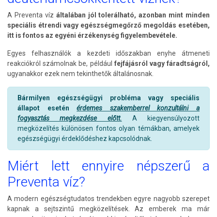
A Preventa víz
általában jól tolerálható, azonban mint minden
speciális étrendi vagy egészségmegőrző megoldás esetében,
itt is fontos az egyéni érzékenység figyelembevétele.
Egyes felhasználók a kezdeti időszakban enyhe átmeneti
reakciókról számolnak be, például
fejfájásról vagy fáradtságról,
ugyanakkor ezek nem tekinthetők általánosnak.
Bármilyen egészségügyi probléma vagy speciális
állapot esetén
érdemes szakemberrel konzultálni a
fogyasztás megkezdése előtt.
A kiegyensúlyozott
megközelítés különösen fontos olyan témákban, amelyek
egészségügyi érdeklődéshez kapcsolódnak.
Miért lett ennyire népszerű a
Preventa víz?
A modern egészségtudatos trendekben egyre nagyobb szerepet
kapnak a sejtszintű megközelítések. Az emberek ma már