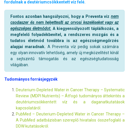
fordulnak a deutériumcsökkentett víz felé.
Fontos azonban hangsúlyozni, hogy a Preventa víz
nem
csodaszer és nem helyettesíti az orvosi kezeléseket vagy az
egészséges életmódot.
A kiegyensúlyozott táplálkozás, a
megfelelő folyadékbevitel, a rendszeres mozgás és a
tudatos életmód továbbra is az egészségmegőrzés
alapjai maradnak.
A Preventa víz pedig sokak számára
egy olyan innovatív lehetőség, amely új megközelítést kínál
a sejtszintű támogatás és az egészségtudatosság
világában.
Tudományos forrásjegyzék
Deuterium-Depleted Water in Cancer Therapy – Systematic
Review (MDPI Nutrients) – Átfogó tudományos áttekintés a
deutériumcsökkentett víz és a daganatkutatások
kapcsolatáról.
PubMed – Deuterium-Depleted Water in Cancer Therapy –
A PubMed adatbázisban szereplő hivatalos összefoglaló a
DDW kutatásokról.