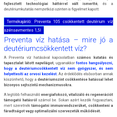
fejlesztett technológiai háttérrel vált ismertté
, és a
deutériumkutatás nemzetközi szinten is figyelmet kapott.
Termékajánló: Preventa 105 csökkentett deutérium víz
szénsavmentes 1,5l
Preventa víz hatása – mire jó a
deutériumcsökkentett víz?
A Preventa víz hatásával kapcsolatban
számos kutatás és
tapasztalat látott napvilágot
, ugyanakkor
fontos hangsúlyozni,
hogy a deutériumcsökkentett víz nem gyógyszer, és nem
helyettesíti az orvosi kezelést.
Az érdeklődés elsősorban annak
köszönhető, hogy a
deutériumszint csökkentése hatással lehet
bizonyos sejtszintű mechanizmusokra.
A legtöbb felhasználó
energiafokozó, vitalizáló és regenerációt
támogató hatásról
számol be. Sokan azért kezdik fogyasztani,
mert szeretnék
támogatni immunrendszerüket, csökkenteni a
fáradtságot vagy optimalizálni szervezetük működését.