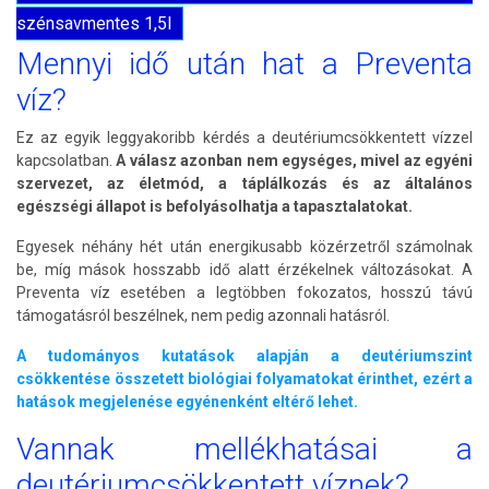
szénsavmentes 1,5l
Mennyi idő után hat a Preventa
víz?
Ez az egyik leggyakoribb kérdés a deutériumcsökkentett vízzel
kapcsolatban.
A válasz azonban nem egységes, mivel az egyéni
szervezet, az életmód, a táplálkozás és az általános
egészségi állapot is befolyásolhatja a tapasztalatokat.
Egyesek néhány hét után energikusabb közérzetről számolnak
be, míg mások hosszabb idő alatt érzékelnek változásokat. A
Preventa víz esetében a legtöbben fokozatos, hosszú távú
támogatásról beszélnek, nem pedig azonnali hatásról.
A tudományos kutatások alapján a deutériumszint
csökkentése összetett biológiai folyamatokat érinthet, ezért a
hatások megjelenése egyénenként eltérő lehet.
Vannak mellékhatásai a
deutériumcsökkentett víznek?