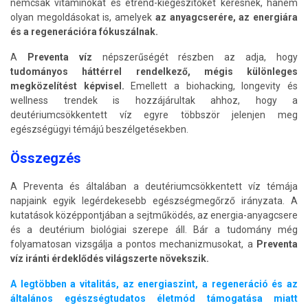
nemcsak vitaminokat és étrend-kiegészítőket keresnek, hanem
olyan megoldásokat is, amelyek
az anyagcserére, az energiára
és a regenerációra fókuszálnak.
A
Preventa víz
népszerűségét részben az adja, hogy
tudományos háttérrel rendelkező, mégis különleges
megközelítést képvisel.
Emellett a biohacking, longevity és
wellness trendek is hozzájárultak ahhoz, hogy a
deutériumcsökkentett víz egyre többször jelenjen meg
egészségügyi témájú beszélgetésekben.
Összegzés
A Preventa és általában a deutériumcsökkentett víz témája
napjaink egyik legérdekesebb egészségmegőrző irányzata. A
kutatások középpontjában a sejtműködés, az energia-anyagcsere
és a deutérium biológiai szerepe áll. Bár a tudomány még
folyamatosan vizsgálja a pontos mechanizmusokat, a
Preventa
víz iránti érdeklődés világszerte növekszik.
A legtöbben a vitalitás, az energiaszint, a regeneráció és az
általános egészségtudatos életmód támogatása miatt