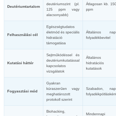
deutériumszint (pl.
Átlagosan kb. 15
Deutériumtartalom
125 ppm vagy
ppm
alacsonyabb)
Egészségtudatos
életmód és speciális
Általános nap
Felhasználási cél
hidratáció
folyadékbevitel
támogatása
Sejtműködéssel és
Általános
deutériumkutatással
Kutatási háttér
hidratációs
kapcsolatos
kutatások
vizsgálatok
Gyakran
kúraszerűen vagy
Szabadon, nap
Fogyasztási mód
meghatározott
folyadékpótláskén
protokoll szerint
Biohacking,
Mindennapi