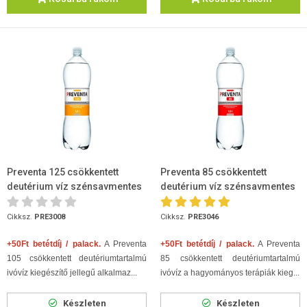
Preventa 125 csökkentett
Preventa 85 csökkentett
deutérium víz szénsavmentes
deutérium víz szénsavmentes
1,5l
1,5l
Cikksz.
PRE3008
Cikksz.
PRE3046
+50Ft betétdíj / palack.
A Preventa
+50Ft betétdíj / palack.
A Preventa
105 csökkentett deutériumtartalmú
85 csökkentett deutériumtartalmú
ivóvíz kiegészítő jellegű alkalmaz...
ivóvíz a hagyományos terápiák kieg...
Készleten
Készleten