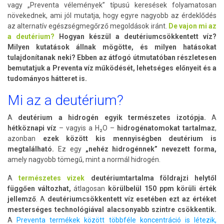
vagy „Preventa vélemények” típusú keresések folyamatosan
növekednek, ami jól mutatja, hogy egyre nagyobb az érdeklődés
az alternatív egészségmegőrző megoldások iránt.
De vajon mi az
a deutérium?
Hogyan készül a deutériumcsökkentett víz?
Milyen kutatások állnak mögötte, és milyen hatásokat
tulajdonítanak neki? Ebben az átfogó útmutatóban részletesen
bemutatjuk a Preventa víz működését, lehetséges előnyeit és a
tudományos hátteret is.
Mi az a deutérium?
A
deutérium a hidrogén egyik természetes izotópja.
A
hétköznapi víz
– vagyis a H₂O –
hidrogénatomokat tartalmaz
,
azonban
ezek között kis mennyiségben deutérium is
megtalálható.
Ez egy
„nehéz hidrogénnek” nevezett forma,
amely nagyobb tömegű, mint a normál hidrogén.
A
természetes vizek
deutériumtartalma földrajzi helytől
függően változhat,
átlagosan
körülbelül 150 ppm körüli érték
jellemző
. A
deutériumcsökkentett víz esetében ezt az értéket
mesterséges technológiával alacsonyabb szintre csökkentik.
A
Preventa termékek között többféle koncentráció is létezik,