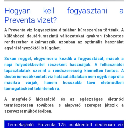
Hogyan kell fogyasztani a
Preventa vizet?
A Preventa víz fogyasztása általában kúraszerűen történik.
A
különböző deutériumszintű változatokat gyakran fokozatos
rendszerben alkalmazzák, azonban az optimális használat
egyéni tényezőktől is függhet.
Sokan reggel, éhgyomorra kezdik a fogyasztását, mások a
napi folyadékbevitel részeként használják. A felhasználói
tapasztalatok szerint a rendszeresség kiemelten fontos. A
deutériumcsökkentett víz hatását általában nem egyik napról a
másikra várják, hanem hosszabb távú életmódbeli
támogatásként tekintenek rá.
A megfelelő hidratáció és az egészséges életmód
természetesen továbbra is alapvető szerepet játszik a
szervezet működésében.
Termékajánló: Preventa 125 csökkentett deutérium víz