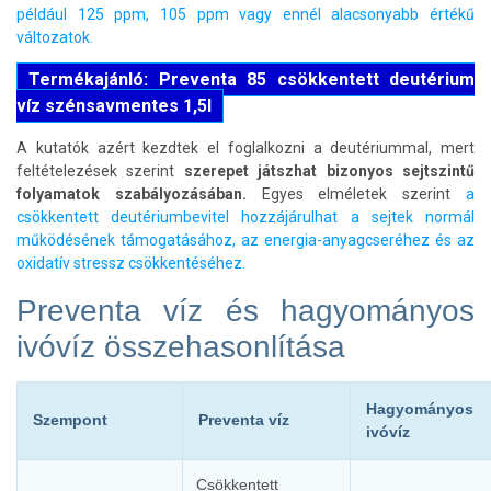
például 125 ppm, 105 ppm vagy ennél alacsonyabb értékű
változatok.
Termékajánló: Preventa 85 csökkentett deutérium
víz szénsavmentes 1,5l
A kutatók azért kezdtek el foglalkozni a deutériummal, mert
feltételezések szerint
szerepet játszhat bizonyos sejtszintű
folyamatok szabályozásában.
Egyes elméletek szerint
a
csökkentett deutériumbevitel hozzájárulhat a sejtek normál
működésének támogatásához, az energia-anyagcseréhez és az
oxidatív stressz csökkentéséhez.
Preventa víz és hagyományos
ivóvíz összehasonlítása
Hagyományos
Szempont
Preventa víz
ivóvíz
Csökkentett