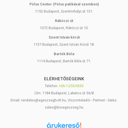
Pólus Center (Pólus patikával szemben)
1152 Budapest, Szentmihályi út 131.
Rákóczi út
1072 Budapest, Rákóczi út 10.
Szent István körút
1137 Budapest, Szent István Körút 18.
Bartók Béla
1114 Budapest, Bartók Béla út 71.
ELÉRHETŐSÉGEINK
Telefon:
+36-1-255-0555
Cím: 1184 Budapest, Lakatos út 36/B
Email: rendeles@egeszsegbolt.hu, Viszonteladói - Partneri - Sales:
sales@bioegeszseg.hu