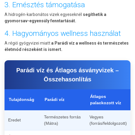
3. Emésztés támogatása
A hidrogén-karbonátos vizek egyeseknél
segíthetik a
gyomorsav-egyensúly fenntartását.
4. Hagyományos wellness használat
A régió gyógyvizei miatt
a Parádi víz a wellness és természetes
életmód részeként is ismert.
Parádi víz és Átlagos ásványvizek –
Összehasonlítás
Átlagos
Tulajdonság
Parádi víz
palackozott víz
Természetes forrás
Vegyes
Eredet
(Mátra)
(forrás/feldolgozott)