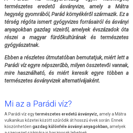
természetes eredetű ásványvize, amely a Mátra
hegység gyomrából, Parád környékéről származik. Ez a
térség régóta ismert gyógyvizes forrásairól és ásványi
anyagokban gazdag vizeiről, amelyek évszázadok óta
részei a magyar fürdőkultúrának és természetes
gyógyászatnak.
Ebben a részletes útmutatóban bemutatjuk, miért lett a
Parádi víz egyre népszerűbb, milyen összetevői vannak,
mire használható, és miért keresik egyre többen a
természetes ásványvizek alternatívájaként.
Mi az a Parádi víz?
A Parádi víz egy
természetes eredetű ásványvíz,
amely a Mátra
vulkanikus kőzetei között szűrődik át hosszú évek során. Ennek
köszönhetően
gazdag különféle ásványi anyagokban,
amelyek
a szervezet számára is hasznosak lehetnek.