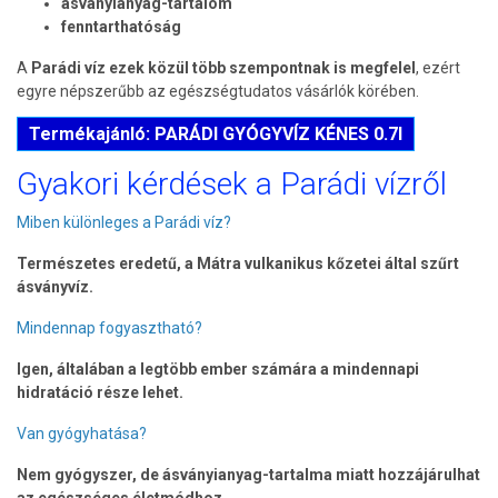
ásványianyag-tartalom
fenntarthatóság
A
Parádi víz ezek közül több szempontnak is megfelel
, ezért
egyre népszerűbb az egészségtudatos vásárlók körében.
Termékajánló: PARÁDI GYÓGYVÍZ KÉNES 0.7l
Gyakori kérdések a Parádi vízről
Miben különleges a Parádi víz?
Természetes eredetű, a Mátra vulkanikus kőzetei által szűrt
ásványvíz.
Mindennap fogyasztható?
Igen, általában a legtöbb ember számára a mindennapi
hidratáció része lehet.
Van gyógyhatása?
Nem gyógyszer, de ásványianyag-tartalma miatt hozzájárulhat
az egészséges életmódhoz.