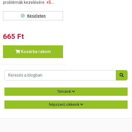
problémák kezelésére.
+5...
Készleten
665 Ft
Kosárba rakom
Témáink
Népszerű cikkeink