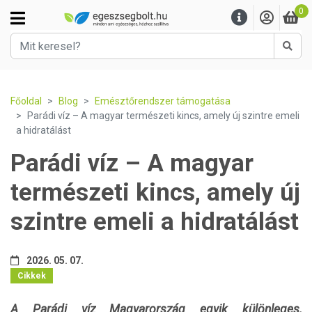
0
Kere
Főoldal
Blog
Emésztőrendszer támogatása
Parádi víz – A magyar természeti kincs, amely új szintre emeli
a hidratálást
Parádi víz – A magyar
természeti kincs, amely új
szintre emeli a hidratálást
2026. 05. 07.
Cikkek
A Parádi víz Magyarország egyik különleges,