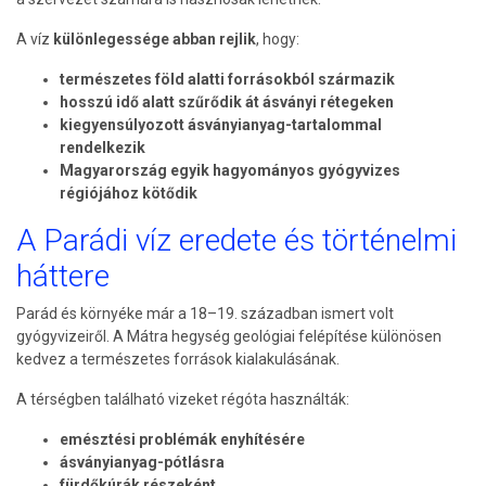
A víz
különlegessége abban rejlik
, hogy:
természetes föld alatti forrásokból származik
hosszú idő alatt szűrődik át ásványi rétegeken
kiegyensúlyozott ásványianyag-tartalommal
rendelkezik
Magyarország egyik hagyományos gyógyvizes
régiójához kötődik
A Parádi víz eredete és történelmi
háttere
Parád és környéke már a 18–19. században ismert volt
gyógyvizeiről. A Mátra hegység geológiai felépítése különösen
kedvez a természetes források kialakulásának.
A térségben található vizeket régóta használták:
emésztési problémák enyhítésére
ásványianyag-pótlásra
fürdőkúrák részeként