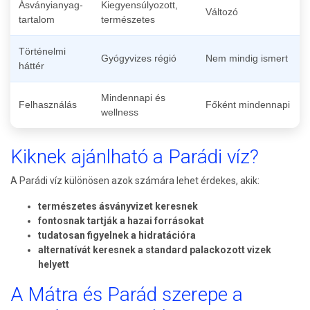
Ásványianyag-
Kiegyensúlyozott,
Változó
tartalom
természetes
Történelmi
Gyógyvizes régió
Nem mindig ismert
háttér
Mindennapi és
Felhasználás
Főként mindennapi
wellness
Kiknek ajánlható a Parádi víz?
A Parádi víz különösen azok számára lehet érdekes, akik:
természetes ásványvizet keresnek
fontosnak tartják a hazai forrásokat
tudatosan figyelnek a hidratációra
alternatívát keresnek a standard palackozott vizek
helyett
A Mátra és Parád szerepe a