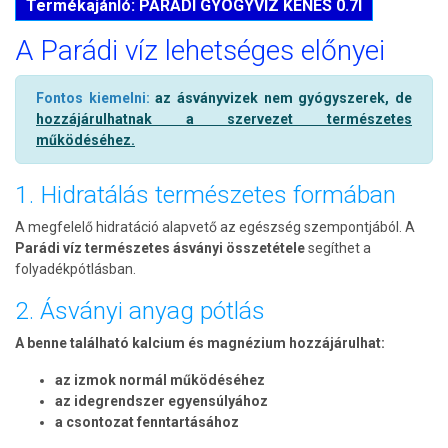
Termékajánló: PARÁDI GYÓGYVÍZ KÉNES 0.7l
A Parádi víz lehetséges előnyei
Fontos kiemelni:
az ásványvizek nem gyógyszerek, de
hozzájárulhatnak a szervezet természetes
működéséhez.
1. Hidratálás természetes formában
A megfelelő hidratáció alapvető az egészség szempontjából. A
Parádi víz természetes ásványi összetétele
segíthet a
folyadékpótlásban.
2. Ásványi anyag pótlás
A benne található kalcium és magnézium hozzájárulhat:
az izmok normál működéséhez
az idegrendszer egyensúlyához
a csontozat fenntartásához