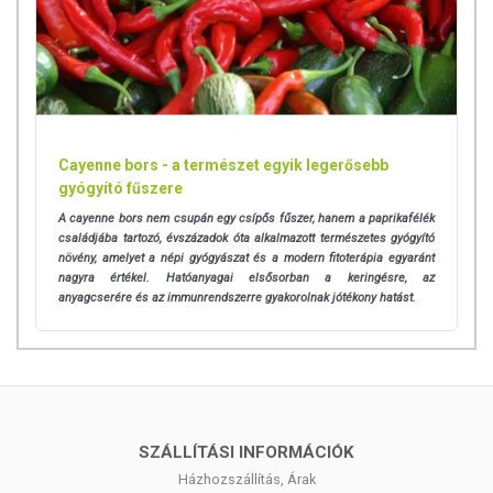
Cayenne bors - a természet egyik legerősebb
gyógyító fűszere
A cayenne bors nem csupán egy csípős fűszer, hanem a paprikafélék
családjába tartozó, évszázadok óta alkalmazott természetes gyógyító
növény, amelyet a népi gyógyászat és a modern fitoterápia egyaránt
nagyra értékel. Hatóanyagai elsősorban a keringésre, az
anyagcserére és az immunrendszerre gyakorolnak jótékony hatást.
SZÁLLÍTÁSI INFORMÁCIÓK
Házhozszállítás, Árak