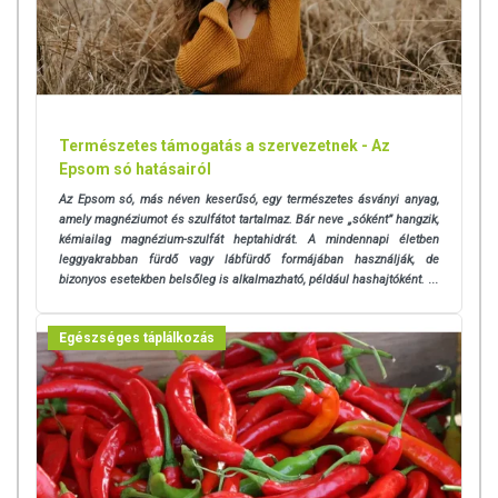
Természetes támogatás a szervezetnek - Az
Epsom só hatásairól
Az Epsom só, más néven keserűsó, egy természetes ásványi anyag,
amely magnéziumot és szulfátot tartalmaz. Bár neve „sóként” hangzik,
kémiailag magnézium-szulfát heptahidrát. A mindennapi életben
leggyakrabban fürdő vagy lábfürdő formájában használják, de
bizonyos esetekben belsőleg is alkalmazható, például hashajtóként.
...
Egészséges táplálkozás