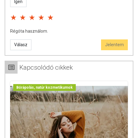
Igen
Régóta használom.
Válasz
Jelentem
Kapcsolódó cikkek
Bőrápolás, natúr kozmetikumok