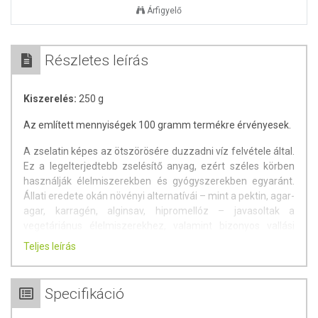
Árfigyelő
Részletes leírás
Kiszerelés:
250 g
Az említett mennyiségek 100 gramm termékre érvényesek.
A zselatin képes az ötszörösére duzzadni víz felvétele által.
Ez a legelterjedtebb zselésítő anyag, ezért széles körben
használják élelmiszerekben és gyógyszerekben egyaránt.
Állati eredete okán növényi alternatívái – mint a pektin, agar-
agar, karragén, alginsav, hipromellóz – javasoltak a
vegetáriánus élelmiszerekhez, valamint bizonyos vallási
előírások (kóser, halal) betartásához.
Teljes leírás
Leggyakrabban fagylaltokban és lekvárokban
található meg. Diétás készítményekben a zsírok
Specifikáció
helyettesítésére is alkalmazzák, mivel alacsony
kalóriatartalma mellett zsíros érzetet kelt a szájban.