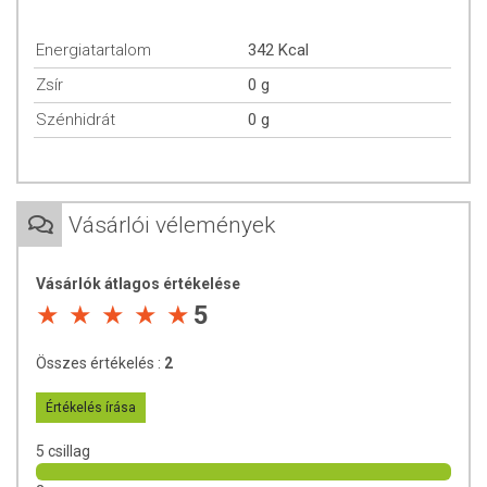
A gyógyszeriparban főként gyógyszerkapszulák
bevonataként funkcionál, megkönnyítve azok
Energiatartalom
342 Kcal
lenyelését.
A fényképészetben az ezüst-halidok emulzióban
Zsír
0 g
tartását szolgálja.
Szénhidrát
0 g
Hordozóanyagként is bevethető, például vizes
oldatában a béta-karotin is feloldható, miközben
enyhe sárgás színt kölcsönöz az italoknak, így
üdítőkben is gyakori.
Néha a gyufafejek kötőanyagaként is funkciót tölt be.
Vásárlói vélemények
Lőgyakorlatokon a zselatinból készült bábuk az
izomszövethez hasonlóan roncsolódnak, így ideálisak
Vásárlók átlagos értékelése
lőszerkísérleti célokra.
5
Szinkronúszók a frizurájuk rögzítésére használják,
mivel a zselatin nem oldódik a medence vizében, így
megőrzi a hajformát.
Összes értékelés :
2
A tannin-érzékenységben szenvedők étrendjében a
tannin helyettesítésére szolgál.
Értékelés írása
Az élelmiszerekben a zselatin napi maximális bevitelére
5 csillag
nincs meghatározott mennyiség, mellékhatása nem ismert.