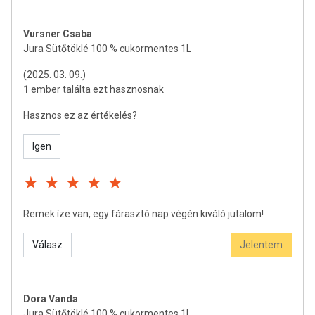
Vursner Csaba
Jura Sütőtöklé 100 % cukormentes 1L
(2025. 03. 09.)
1
ember találta ezt hasznosnak
Hasznos ez az értékelés?
Igen
Remek íze van, egy fárasztó nap végén kiváló jutalom!
Válasz
Jelentem
Dora Vanda
Jura Sütőtöklé 100 % cukormentes 1L