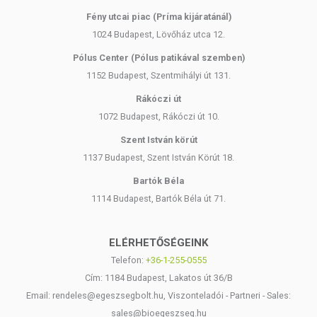
Fény utcai piac (Príma kijáratánál)
1024 Budapest, Lövőház utca 12.
Pólus Center (Pólus patikával szemben)
1152 Budapest, Szentmihályi út 131.
Rákóczi út
1072 Budapest, Rákóczi út 10.
Szent István körút
1137 Budapest, Szent István Körút 18.
Bartók Béla
1114 Budapest, Bartók Béla út 71.
ELÉRHETŐSÉGEINK
Telefon:
+36-1-255-0555
Cím: 1184 Budapest, Lakatos út 36/B
Email: rendeles@egeszsegbolt.hu, Viszonteladói - Partneri - Sales:
sales@bioegeszseg.hu