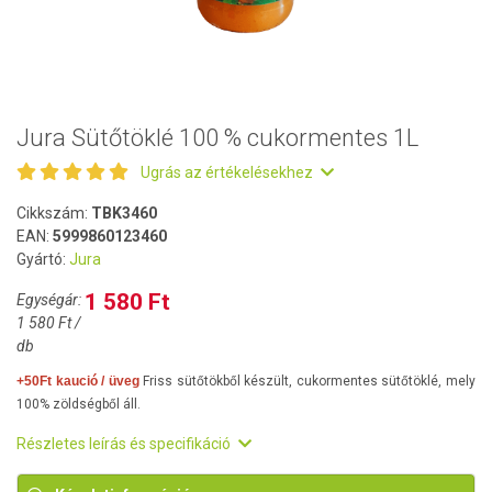
Jura Sütőtöklé 100 % cukormentes 1L
Ugrás az értékelésekhez
Cikkszám:
TBK3460
EAN:
5999860123460
Gyártó:
Jura
1 580 Ft
Egységár:
1 580 Ft /
db
+50Ft kaució / üveg
Friss sütőtökből készült, cukormentes sütőtöklé, mely
100% zöldségből áll.
Részletes leírás és specifikáció