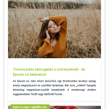
Természetes támogatás a szervezetnek - Az
Epsom só hatásairól
Az Epsom só, más néven keserűsó, egy természetes ásványi anyag,
amely magnéziumot és szulfátot tartalmaz. Bár neve „sóként” hangzik,
kémiailag magnézium-szulfát heptahidrát. A mindennapi életben
leggyakrabban fürdő vagy lábfürdő formá...
Egészséges táplálkozás