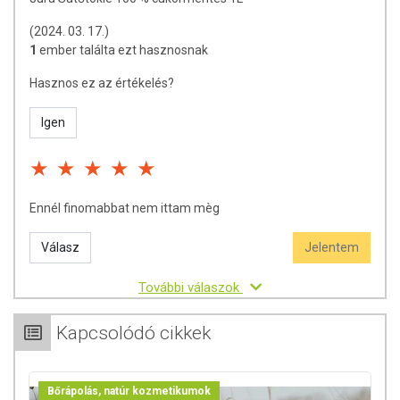
(2024. 03. 17.)
1
ember találta ezt hasznosnak
Hasznos ez az értékelés?
Igen
Ennél finomabbat nem ittam mèg
Válasz
Jelentem
További válaszok
Kapcsolódó cikkek
Bőrápolás, natúr kozmetikumok