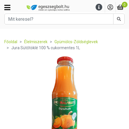
0
Kere
Főoldal
Élelmiszerek
Gyümölcs-Zöldséglevek
Jura Sütőtöklé 100 % cukormentes 1L