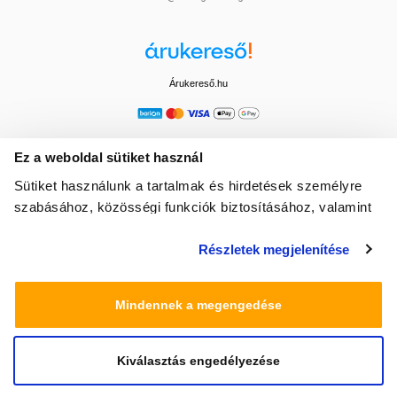
Árukereső.hu
Ez a weboldal sütiket használ
Sütiket használunk a tartalmak és hirdetések személyre
szabásához, közösségi funkciók biztosításához, valamint
weboldalforgalmunk elemzéséhez. Ezenkívül közösségi
Részletek megjelenítése
média-, hirdető- és elemező partnereinkkel megosztjuk az
Ön weboldalhasználatra vonatkozó adatait, akik
kombinálhatják az adatokat más olyan adatokkal,
Mindennek a megengedése
amelyeket Ön adott meg számukra vagy az Ön által
használt más szolgáltatásokból gyűjtöttek.
Kiválasztás engedélyezése
© 2025 Minden jog fenntartva egeszsegbolt.hu