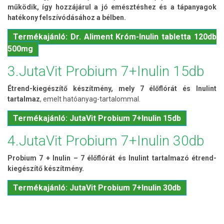
működik, így hozzájárul a jó emésztéshez és a tápanyagok
hatékony felszívódásához a bélben.
Termékajánló: Dr. Aliment Króm-Inulin tabletta 120db
500mg
3.JutaVit Probium 7+Inulin 15db
Étrend-kiegészítő készítmény, mely 7 élőflórát és Inulint
tartalmaz
, emelt hatóanyag-tartalommal.
Termékajánló: JutaVit Probium 7+Inulin 15db
4.JutaVit Probium 7+Inulin 30db
Probium 7 + Inulin – 7 élőflórát és Inulint tartalmazó étrend-
kiegészítő készítmény.
Termékajánló: JutaVit Probium 7+Inulin 30db