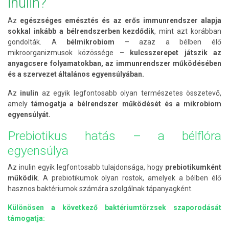
inulin?
Az
egészséges emésztés és az erős immunrendszer alapja
sokkal inkább a bélrendszerben kezdődik
, mint azt korábban
gondolták. A
bélmikrobiom
– azaz a bélben élő
mikroorganizmusok közössége –
kulcsszerepet játszik az
anyagcsere folyamatokban, az immunrendszer működésében
és a szervezet általános egyensúlyában.
Az
inulin
az egyik legfontosabb olyan természetes összetevő,
amely
támogatja a bélrendszer működését és a mikrobiom
egyensúlyát.
Prebiotikus hatás – a bélflóra
egyensúlya
Az inulin egyik legfontosabb tulajdonsága, hogy
prebiotikumként
működik
. A prebiotikumok olyan rostok, amelyek a bélben élő
hasznos baktériumok számára szolgálnak tápanyagként.
Különösen a következő baktériumtörzsek szaporodását
támogatja: