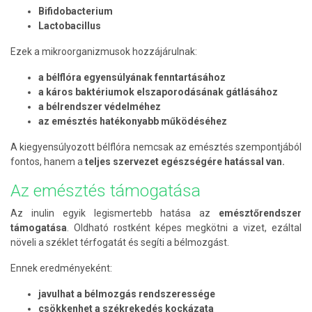
Bifidobacterium
Lactobacillus
Ezek a mikroorganizmusok hozzájárulnak:
a bélflóra egyensúlyának fenntartásához
a káros baktériumok elszaporodásának gátlásához
a bélrendszer védelméhez
az emésztés hatékonyabb működéséhez
A kiegyensúlyozott bélflóra nemcsak az emésztés szempontjából
fontos, hanem a
teljes szervezet egészségére hatással van.
Az emésztés támogatása
Az inulin egyik legismertebb hatása az
emésztőrendszer
támogatása
. Oldható rostként képes megkötni a vizet, ezáltal
növeli a széklet térfogatát és segíti a bélmozgást.
Ennek eredményeként:
javulhat a bélmozgás rendszeressége
csökkenhet a székrekedés kockázata