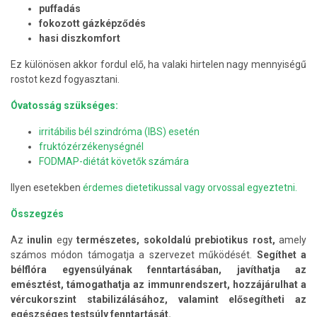
puffadás
fokozott gázképződés
hasi diszkomfort
Ez különösen akkor fordul elő, ha valaki hirtelen nagy mennyiségű
rostot kezd fogyasztani.
Óvatosság szükséges:
irritábilis bél szindróma (IBS) esetén
fruktózérzékenységnél
FODMAP-diétát követők számára
Ilyen esetekben
érdemes dietetikussal vagy orvossal egyeztetni.
Összegzés
Az
inulin
egy
természetes, sokoldalú prebiotikus rost,
amely
számos módon támogatja a szervezet működését.
Segíthet a
bélflóra egyensúlyának fenntartásában, javíthatja az
emésztést, támogathatja az immunrendszert, hozzájárulhat a
vércukorszint stabilizálásához, valamint elősegítheti az
egészséges testsúly fenntartását.