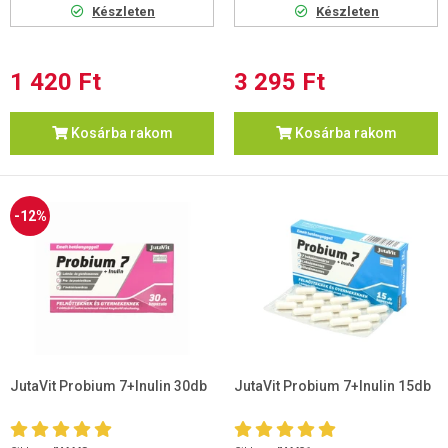
Készleten
Készleten
1 420 Ft
3 295 Ft
Kosárba rakom
Kosárba rakom
-12%
JutaVit Probium 7+Inulin 30db
JutaVit Probium 7+Inulin 15db