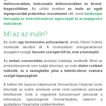
élelmiszerekben, funkcionális élelmiszerekben és étrend-
kiegészítőkben
. Az utóbbi években
az inulin az egyik
legnépszerűbb prebiotikus összetevővé
vált, mivel
hatékonyan
támogatja az emésztőrendszer egészségét és az anyagcsere
működését.
Mi az az inulin?
Az inulin
egy természetes poliszacharid,
amely főként fruktóz
molekulák láncából áll. A növényekben energiaraktározó
anyagként szolgál,
hasonló szerepet tölt be, mint a keményítő.
Az
emberi szervezetben
azonban másképp viselkedik. Mivel az
emésztőenzimek nem tudják lebontani, az inulin
élelmi rostként
működik, és a vastagbélbe jutva a bélmikrobiom számára
szolgál tápanyagként.
A bélben élő hasznos baktériumok fermentációs folyamat során
lebontják az inulint, amelynek során rövid szénláncú zsírsavak
keletkeznek. Ezek a vegyületek kulcsszerepet játszanak a
bélrendszer egészségének fenntartásában, valamint a
gyulladásos folyamatok csökkentésében.