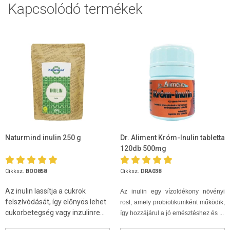
Kapcsolódó termékek
Naturmind inulin 250 g
Dr. Aliment Króm-Inulin tabletta
120db 500mg
Cikksz.
BOO858
Cikksz.
DRA038
Az inulin lassítja a cukrok
Az inulin egy vízoldékony növényi
felszívódását, így előnyös lehet
rost, amely probiotikumként működik,
cukorbetegség vagy inzulinre...
így hozzájárul a jó emésztéshez és ...