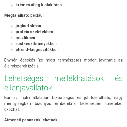
krémes állag kialakítása
Megtalálható
például:
joghurtokban
protein szeletekben
müzlikben
rostkészítményekben
étrend-kiegészítőkben
Enyhén édeskés íze miatt természetes módon javíthatja az
élelmiszerek ízét is.
Lehetséges mellékhatások és
ellenjavallatok
Bár az inulin általában biztonságos és jól tolerálható, nagy
mennyiségben bizonyos embereknél kellemetlen tüneteket
okozhat.
Átmeneti panaszok lehetnek: