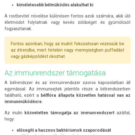
kíméletesebb bélműködés alakulhat ki
A rostbevitel növelése különösen fontos azok számára, akik ülő
életmódot folytatnak vagy kevés zöldséget és gyümölcsöt
fogyasztanak.
Fontos azonban, hogy az inulint fokozatosan vezessük be
az étrendbe, mert hirtelen nagy mennyiségben puffadást
vagy gázképződést okozhat.
Az immunrendszer támogatása
A bélrendszer és az immunrendszer szoros kapcsolatban áll
egymással. Az immunsejtek jelentős része a bélrendszerben
található, ezért a
bélflóra állapota közvetlen hatással van az
immunműködésre
.
Az inulin
közvetetten támogatja az immunrendszert
azáltal,
hogy:
elősegíti a hasznos baktériumok szaporodását