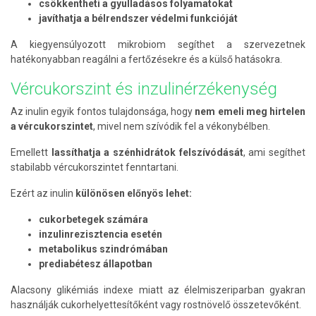
csökkentheti a gyulladásos folyamatokat
javíthatja a bélrendszer védelmi funkcióját
A kiegyensúlyozott mikrobiom segíthet a szervezetnek
hatékonyabban reagálni a fertőzésekre és a külső hatásokra.
Vércukorszint és inzulinérzékenység
Az inulin egyik fontos tulajdonsága, hogy
nem emeli meg hirtelen
a vércukorszintet
, mivel nem szívódik fel a vékonybélben.
Emellett
lassíthatja a szénhidrátok felszívódását
, ami segíthet
stabilabb vércukorszintet fenntartani.
Ezért az inulin
különösen előnyös lehet:
cukorbetegek számára
inzulinrezisztencia esetén
metabolikus szindrómában
prediabétesz állapotban
Alacsony glikémiás indexe miatt az élelmiszeriparban gyakran
használják cukorhelyettesítőként vagy rostnövelő összetevőként.