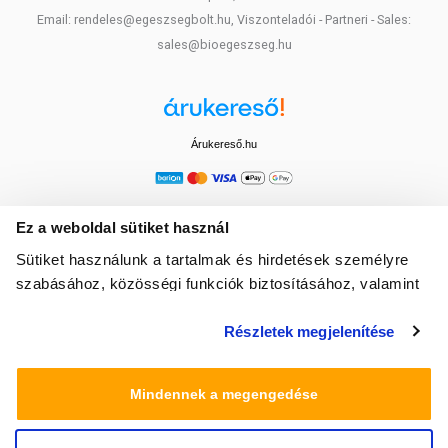
Email: rendeles@egeszsegbolt.hu, Viszonteladói - Partneri - Sales:
sales@bioegeszseg.hu
Árukereső.hu
Ez a weboldal sütiket használ
Sütiket használunk a tartalmak és hirdetések személyre
szabásához, közösségi funkciók biztosításához, valamint
weboldalforgalmunk elemzéséhez. Ezenkívül közösségi
Részletek megjelenítése
média-, hirdető- és elemező partnereinkkel megosztjuk az
Ön weboldalhasználatra vonatkozó adatait, akik
kombinálhatják az adatokat más olyan adatokkal,
Mindennek a megengedése
amelyeket Ön adott meg számukra vagy az Ön által
használt más szolgáltatásokból gyűjtöttek.