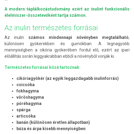
A modern táplálkozástudomány ezért az inulint funkcionális
élelmiszer-összetevőként tartja számon.
Az inulin természetes forrásai
Az inulin
számos mindennapi növényben megtalálható
,
különösen gyökerekben és gumókban. A legnagyobb
mennyiségben a cikória gyökerében fordul elő, ezért az ipari
előállítás során leggyakrabban ebből a növényből vonják ki.
Természetes forrásai közé tartoznak:
cikóriagyökér (az egyik leggazdagabb inulinforrás)
csicsóka
fokhagyma
vöröshagyma
póréhagyma
spárga
articsóka
banán (különösen éretlen állapotban)
búza és árpa kisebb mennyiségben