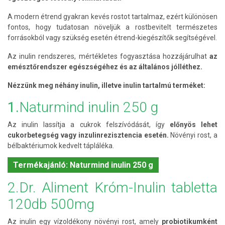
A modern étrend gyakran kevés rostot tartalmaz, ezért különösen
fontos, hogy tudatosan növeljük a rostbevitelt természetes
forrásokból vagy szükség esetén étrend-kiegészítők segítségével.
Az inulin rendszeres, mértékletes fogyasztása hozzájárulhat
az
emésztőrendszer egészségéhez és az általános jólléthez.
Nézzünk meg néhány inulin, illetve inulin tartalmú terméket:
1.
Naturmind inulin 250 g
Az inulin lassítja a cukrok felszívódását, így
előnyös lehet
cukorbetegség vagy inzulinrezisztencia esetén.
Növényi rost, a
bélbaktériumok kedvelt tápláléka.
Termékajánló: Naturmind inulin 250 g
2.Dr. Aliment Króm-Inulin tabletta
120db 500mg
Az inulin egy vízoldékony növényi rost, amely
probiotikumként