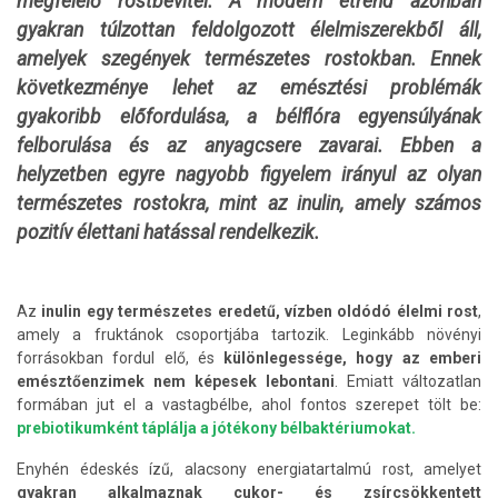
megfelelő rostbevitel. A modern étrend azonban
gyakran túlzottan feldolgozott élelmiszerekből áll,
amelyek szegények természetes rostokban. Ennek
következménye lehet az emésztési problémák
gyakoribb előfordulása, a bélflóra egyensúlyának
felborulása és az anyagcsere zavarai. Ebben a
helyzetben egyre nagyobb figyelem irányul az olyan
természetes rostokra, mint az inulin, amely számos
pozitív élettani hatással rendelkezik.
Az
inulin egy természetes eredetű, vízben oldódó élelmi rost
,
amely a fruktánok csoportjába tartozik. Leginkább növényi
forrásokban fordul elő, és
különlegessége, hogy az emberi
emésztőenzimek nem képesek lebontani
. Emiatt változatlan
formában jut el a vastagbélbe, ahol fontos szerepet tölt be:
prebiotikumként táplálja a jótékony bélbaktériumokat.
Enyhén édeskés ízű, alacsony energiatartalmú rost, amelyet
gyakran alkalmaznak cukor- és zsírcsökkentett