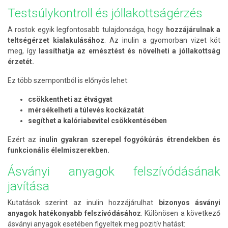
Testsúlykontroll és jóllakottságérzés
A rostok egyik legfontosabb tulajdonsága, hogy
hozzájárulnak a
teltségérzet kialakulásához
. Az inulin a gyomorban vizet köt
meg, így
lassíthatja az emésztést és növelheti a jóllakottság
érzetét.
Ez több szempontból is előnyös lehet:
csökkentheti az étvágyat
mérsékelheti a túlevés kockázatát
segíthet a kalóriabevitel csökkentésében
Ezért az
inulin gyakran szerepel fogyókúrás étrendekben és
funkcionális élelmiszerekben.
Ásványi anyagok felszívódásának
javítása
Kutatások szerint az inulin hozzájárulhat
bizonyos ásványi
anyagok hatékonyabb felszívódásához
. Különösen a következő
ásványi anyagok esetében figyeltek meg pozitív hatást: