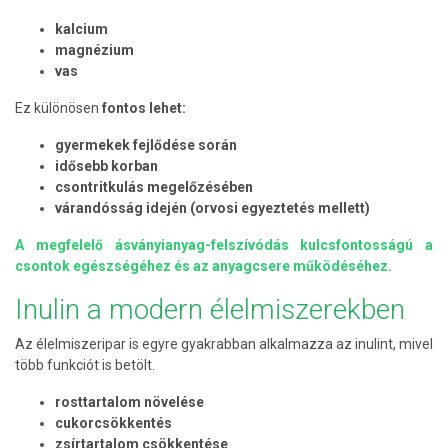
kalcium
magnézium
vas
Ez különösen
fontos lehet:
gyermekek fejlődése során
idősebb korban
csontritkulás megelőzésében
várandósság idején (orvosi egyeztetés mellett)
A megfelelő ásványianyag-felszívódás kulcsfontosságú a
csontok egészségéhez és az anyagcsere működéséhez.
Inulin a modern élelmiszerekben
Az élelmiszeripar is egyre gyakrabban alkalmazza az inulint, mivel
több funkciót is betölt.
rosttartalom növelése
cukorcsökkentés
zsírtartalom csökkentése