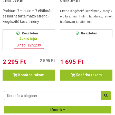
Cikksz.
JV4448
Cikksz.
JV4431
Probium 7 + Inulin – 7 élőflórát
Étrend-kiegészítő készítmény, mely 7
és Inulint tartalmazó étrend-
élőflórát és Inulint tartalmaz, emelt
kiegészítő készítmény.
hatóanyag-tartalommal.
Készleten
Készleten
Akció lejár:
0 nap, 12:52:38
2 295 Ft
2 595 Ft
1 695 Ft
Kosárba rakom
Kosárba rakom
Témáink