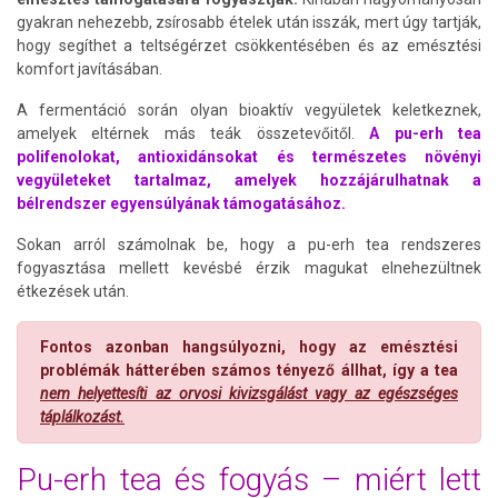
gyakran nehezebb, zsírosabb ételek után isszák, mert úgy tartják,
hogy segíthet a teltségérzet csökkentésében és az emésztési
komfort javításában.
A fermentáció során olyan bioaktív vegyületek keletkeznek,
amelyek eltérnek más teák összetevőitől.
A pu-erh tea
polifenolokat, antioxidánsokat és természetes növényi
vegyületeket tartalmaz, amelyek hozzájárulhatnak a
bélrendszer egyensúlyának támogatásához.
Sokan arról számolnak be, hogy a pu-erh tea rendszeres
fogyasztása mellett kevésbé érzik magukat elnehezültnek
étkezések után.
Fontos azonban hangsúlyozni, hogy az emésztési
problémák hátterében számos tényező állhat, így a tea
nem helyettesíti az orvosi kivizsgálást vagy az egészséges
táplálkozást.
Pu-erh tea és fogyás – miért lett