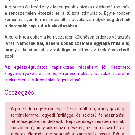
A modern életmód egyik legnagyobb kihívása az állandó rohanás,
a rendszertelen étkezés és a túlzott stimuláció. Egyre többen
keresnek olyan természetes alternatívákat, amelyek
segíthetnek
tudatosabb napi rutin kialakításában.
A pu-erh tea ebben a környezetben különösen érdekes választás
lehet.
Nemcsak ital, hanem sokak számára egyfajta rituálé is,
amely a lassításról, az odafigyelésről és az ízek élvezetéről
szól.
Az egészségtudatos táplálkozás részeként jól illeszthető
kiegyensúlyozott étrendbe, különösen akkor, ha valaki szeretné
csökkenteni a cukros italok fogyasztását.
Összegzés
A pu-erh tea egy különleges, fermentált tea, amely gazdag
történelemmel, egyedi ízvilággal és sokrétű felhasználási
lehetőségekkel rendelkezik. Népszerűsége részben annak
köszönhető, hogy sokan az emésztés, az energiaszint és a
tudatos életmód támogatásával kapcsolják össze. Bár a