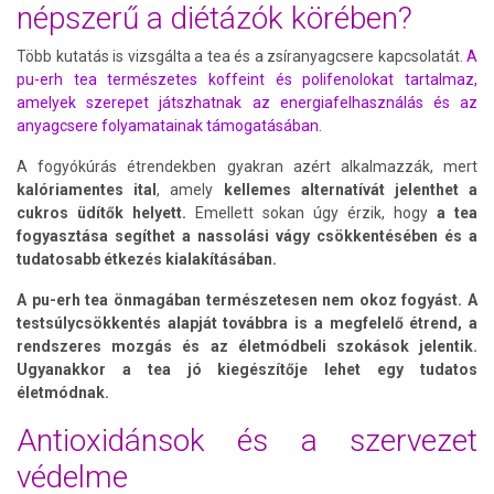
népszerű a diétázók körében?
Több kutatás is vizsgálta a tea és a zsíranyagcsere kapcsolatát.
A
pu-erh tea természetes koffeint és polifenolokat tartalmaz,
amelyek szerepet játszhatnak az energiafelhasználás és az
anyagcsere folyamatainak támogatásában.
A fogyókúrás étrendekben gyakran azért alkalmazzák, mert
kalóriamentes ital
, amely
kellemes alternatívát jelenthet a
cukros üdítők helyett.
Emellett sokan úgy érzik, hogy
a tea
fogyasztása segíthet a nassolási vágy csökkentésében és a
tudatosabb étkezés kialakításában.
A pu-erh tea önmagában természetesen nem okoz fogyást. A
testsúlycsökkentés alapját továbbra is a megfelelő étrend, a
rendszeres mozgás és az életmódbeli szokások jelentik.
Ugyanakkor a tea jó kiegészítője lehet egy tudatos
életmódnak.
Antioxidánsok és a szervezet
védelme