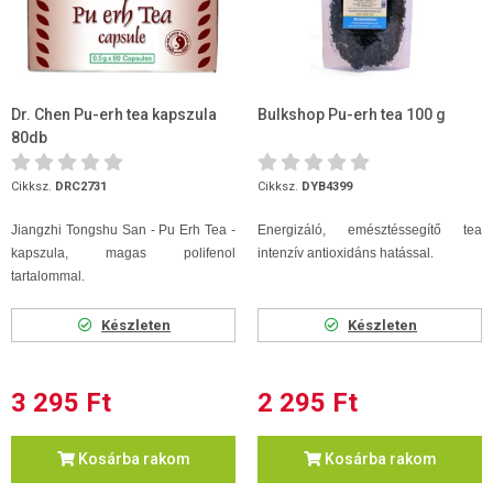
Dr. Chen Pu-erh tea kapszula
Bulkshop Pu-erh tea 100 g
80db
Cikksz.
DRC2731
Cikksz.
DYB4399
Jiangzhi Tongshu San - Pu Erh Tea -
Energizáló, emésztéssegítő tea
kapszula, magas polifenol
intenzív antioxidáns hatással.
tartalommal.
Készleten
Készleten
3 295 Ft
2 295 Ft
Kosárba rakom
Kosárba rakom