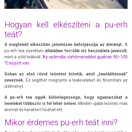
Hogyan kell elkészíteni a pu-erh
teát?
A megfelelő elkészítés jelentősen befolyásolja az élményt.
A
pu-erh tea esetében
általában forróbb víz használata javasolt
,
mint a zöld teáknál.
Az optimális vízhőmérséklet gyakran 90–100
°C között van.
Sokan az első rövid leöntést kiöntik, amit „teaöblítésnek”
neveznek.
Ez segíthet megnyitni a tealeveleket és finomítani az
ízélményt.
A pu-erh tea egyik különlegessége, hogy ugyanazokat a
leveleket többször is fel lehet önteni.
Minden újabb leöntés más
aromát és karaktert hozhat elő.
Mikor érdemes pu-erh teát inni?