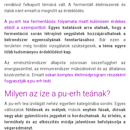
rendkívül felkapott témává vált. A fermentált élelmiszerek és
italok iránt emiatt is megnőtt az érdeklődés.
A pu-erh tea fermentációs folyamata miatt különösen érdekes
ebből a szempontból.
Egyes kutatások arra utalnak, hogy a
fermentáció során létrejövő vegyületek hozzájárulhatnak a
bélrendszer egyensúlyának fenntartásához.
Bár ezen a
területen még további vizsgálatok szükségesek,
a téma egyre
több tudományos érdeklődést kap.
Az emésztőrendszer állapota szorosan összefügghet az
energiaszinttel, az immunrendszer működésével és az általános
közérzettel is. Emiatt
sokan komplex életmódprogram részeként
fogyasztják a pu-erh teát.
Milyen az íze a pu-erh teának?
A pu-erh tea ízvilágát nehéz egyetlen kategóriába sorolni. Egyes
változatok
földesek és mélyek
, mások
enyhén fásak, diósak
vagy akár gyümölcsös jegyeket is hordozhatnak.
Az érlelés, a
termőhely és az elkészítés módja jelentősen befolyásolja a
végeredményt.