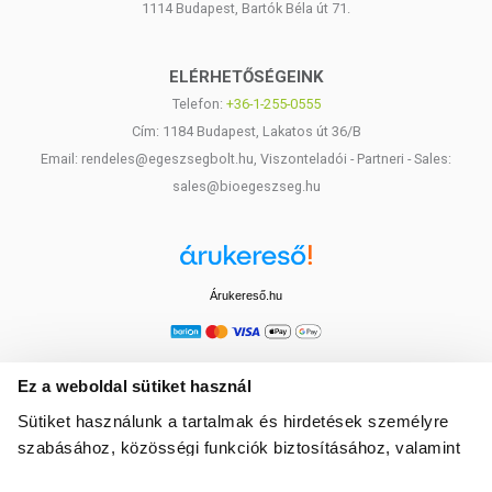
1114 Budapest, Bartók Béla út 71.
ELÉRHETŐSÉGEINK
Telefon:
+36-1-255-0555
Cím: 1184 Budapest, Lakatos út 36/B
Email: rendeles@egeszsegbolt.hu, Viszonteladói - Partneri - Sales:
sales@bioegeszseg.hu
Árukereső.hu
Ez a weboldal sütiket használ
Sütiket használunk a tartalmak és hirdetések személyre
szabásához, közösségi funkciók biztosításához, valamint
weboldalforgalmunk elemzéséhez. Ezenkívül közösségi