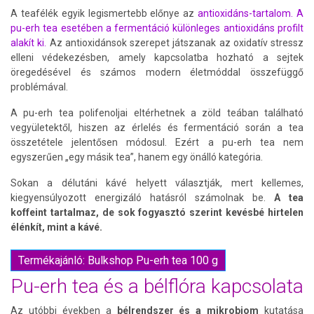
A teafélék egyik legismertebb előnye az
antioxidáns-tartalom.
A
pu-erh tea esetében a fermentáció különleges antioxidáns profilt
alakít ki.
Az antioxidánsok szerepet játszanak az oxidatív stressz
elleni védekezésben, amely kapcsolatba hozható a sejtek
öregedésével és számos modern életmóddal összefüggő
problémával.
A pu-erh tea polifenoljai eltérhetnek a zöld teában található
vegyületektől, hiszen az érlelés és fermentáció során a tea
összetétele jelentősen módosul. Ezért a pu-erh tea nem
egyszerűen „egy másik tea”, hanem egy önálló kategória.
Sokan a délutáni kávé helyett választják, mert kellemes,
kiegyensúlyozott energizáló hatásról számolnak be.
A tea
koffeint tartalmaz, de sok fogyasztó szerint kevésbé hirtelen
élénkít, mint a kávé.
Termékajánló: Bulkshop Pu-erh tea 100 g
Pu-erh tea és a bélflóra kapcsolata
Az utóbbi években a
bélrendszer és a mikrobiom
kutatása