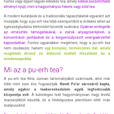
füstös vagy éppen lágyan édeskés tea, amely
sokkal összetettebb
élményt nyújt, mint a hagyományos fekete vagy zöld tea.
A modern kutatások és a tradicionális tapasztalatok egyaránt azt
mutatják, hogy a pu-erh tea több szempontból is érdekes lehet az
egészségtudatos életmódot követők számára.
Gyakran emlegetik
az emésztés támogatásával, a zsírok anyagcseréjével, a
koncentráció javításával és a kiegyensúlyozott energiaérzettel
kapcsolatban.
Fontos ugyanakkor megérteni, hogy a pu-erh tea
nem csodaszer, hanem
egy komplex, természetes ital, amely
megfelelő étrend és életmód mellett illeszthető be a
mindennapokba.
Mi az a pu-erh tea?
A pu-erh tea Kína Jünnan tartományából származik, ahol már
több mint ezer éve fogyasztják.
Nevét Pu’er városáról kapta,
amely egykor a teakereskedelem egyik legfontosabb
központja volt.
A különleges teát hagyományosan nagy levelű
teacserjékből készítik, és a feldolgozása jelentősen eltér más
teatípusoktól.