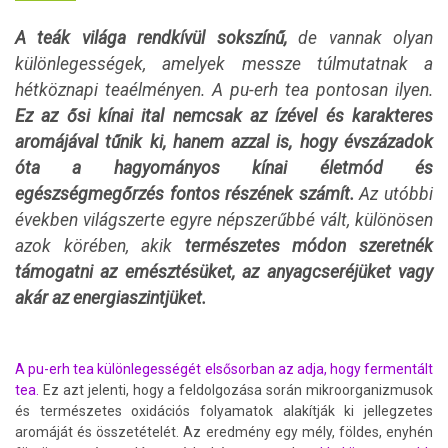
A teák világa rendkívül sokszínű,
de vannak olyan
különlegességek, amelyek messze túlmutatnak a
hétköznapi teaélményen. A pu-erh tea pontosan ilyen.
Ez az ősi kínai ital nemcsak az ízével és karakteres
aromájával tűnik ki, hanem azzal is, hogy évszázadok
óta a hagyományos kínai életmód és
egészségmegőrzés fontos részének számít.
Az utóbbi
években világszerte egyre népszerűbbé vált, különösen
azok körében, akik
természetes módon szeretnék
támogatni az emésztésüket, az anyagcseréjüket vagy
akár az energiaszintjüket.
A pu-erh tea különlegességét elsősorban az adja, hogy fermentált
tea.
Ez azt jelenti, hogy a feldolgozása során mikroorganizmusok
és természetes oxidációs folyamatok alakítják ki jellegzetes
aromáját és összetételét. Az eredmény egy mély, földes, enyhén