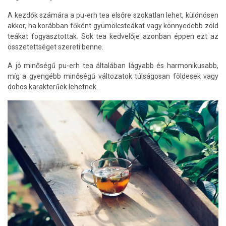
A kezdők számára a pu-erh tea elsőre szokatlan lehet, különösen
akkor, ha korábban főként gyümölcsteákat vagy könnyedebb zöld
teákat fogyasztottak. Sok tea kedvelője azonban éppen ezt az
összetettséget szereti benne.
A jó minőségű pu-erh tea általában lágyabb és harmonikusabb,
míg a gyengébb minőségű változatok túlságosan földesek vagy
dohos karakterűek lehetnek.