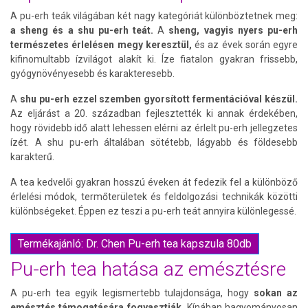
A pu-erh teák világában két nagy kategóriát különböztetnek meg:
a sheng és a shu pu-erh teát.
A
sheng, vagyis nyers pu-erh
természetes érlelésen megy keresztül,
és az évek során egyre
kifinomultabb ízvilágot alakít ki. Íze fiatalon gyakran frissebb,
gyógynövényesebb és karakteresebb.
A
shu pu-erh ezzel szemben gyorsított fermentációval készül.
Az eljárást a 20. században fejlesztették ki annak érdekében,
hogy rövidebb idő alatt lehessen elérni az érlelt pu-erh jellegzetes
ízét. A shu pu-erh általában sötétebb, lágyabb és földesebb
karakterű.
A tea kedvelői gyakran hosszú éveken át fedezik fel a különböző
érlelési módok, termőterületek és feldolgozási technikák közötti
különbségeket. Éppen ez teszi a pu-erh teát annyira különlegessé.
Termékajánló: Dr. Chen Pu-erh tea kapszula 80db
Pu-erh tea hatása az emésztésre
A pu-erh tea egyik legismertebb tulajdonsága, hogy
sokan az
emésztés támogatására fogyasztják.
Kínában hagyományosan