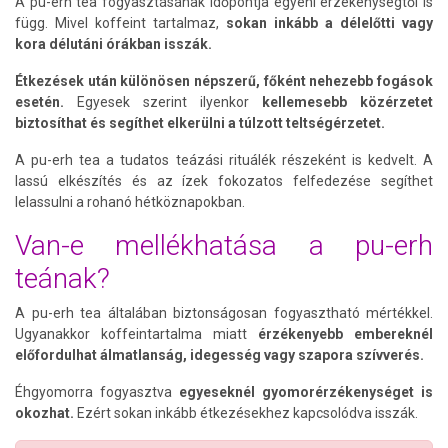
A pu-erh tea fogyasztásának időpontja egyéni érzékenységtől is
függ. Mivel koffeint tartalmaz,
sokan inkább a délelőtti vagy
kora délutáni órákban isszák.
Étkezések után különösen népszerű, főként nehezebb fogások
esetén.
Egyesek szerint ilyenkor
kellemesebb közérzetet
biztosíthat és segíthet elkerülni a túlzott teltségérzetet.
A pu-erh tea a tudatos teázási rituálék részeként is kedvelt. A
lassú elkészítés és az ízek fokozatos felfedezése segíthet
lelassulni a rohanó hétköznapokban.
Van-e mellékhatása a pu-erh
teának?
A pu-erh tea általában biztonságosan fogyasztható mértékkel.
Ugyanakkor koffeintartalma miatt
érzékenyebb embereknél
előfordulhat álmatlanság, idegesség vagy szapora szívverés.
Éhgyomorra fogyasztva
egyeseknél gyomorérzékenységet is
okozhat.
Ezért sokan inkább étkezésekhez kapcsolódva isszák.