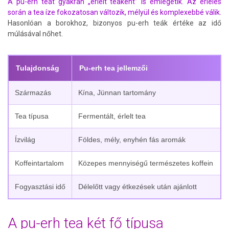
A pu-erh teát gyakran „érlelt teaként” is emlegetik. Az érlelés
során a tea íze fokozatosan változik, mélyül és komplexebbé válik.
Hasonlóan a borokhoz, bizonyos pu-erh teák értéke az idő
múlásával nőhet.
Tulajdonság
Pu-erh tea jellemzői
Származás
Kína, Jünnan tartomány
Tea típusa
Fermentált, érlelt tea
Ízvilág
Földes, mély, enyhén fás aromák
Koffeintartalom
Közepes mennyiségű természetes koffein
Fogyasztási idő
Délelőtt vagy étkezések után ajánlott
A pu-erh tea két fő típusa