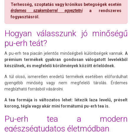
Terhesség, szoptatás vagy krónikus betegségek esetén
érdemes szakemberrel egyeztetni
a rendszeres
fogyasztásról.
Hogyan válasszunk jó minőségű
pu-erh teát?
A pu-erh tea piacán jelentős minőségbeli különbségek vannak.
A
prémium termékek gyakran gondosan válogatott levelekből
készülnek, és megfelelő körülmények között érlelődnek.
A túl olcsó, ismeretlen eredetű termékek esetében előfordulhat
gyengébb minőség vagy nem megfelelő tárolás. Érdemes
megbízható forrásból vásárolni.
A tea formája is változatos lehet: létezik laza levelű, préselt
korong, tégla vagy akár mini formátumú pu-erh tea is.
Pu-erh tea a modern
egészségtudatos életmódban