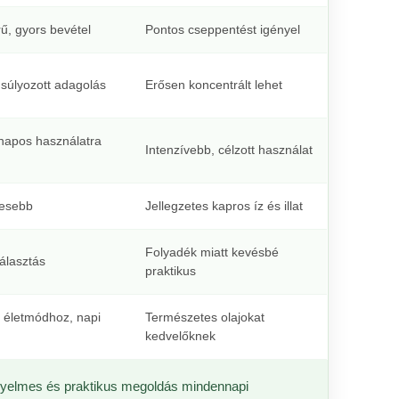
ű, gyors bevétel
Pontos cseppentést igényel
súlyozott adagolás
Erősen koncentrált lehet
apos használatra
Intenzívebb, célzott használat
esebb
Jellegzetes kapros íz és illat
Folyadék miatt kevésbé
választás
praktikus
életmódhoz, napi
Természetes olajokat
kedvelőknek
yelmes és praktikus megoldás mindennapi