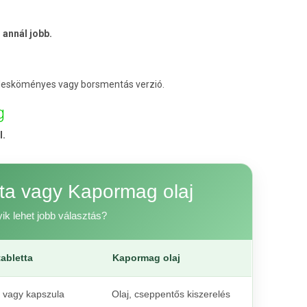
 annál jobb.
édesköményes vagy borsmentás verzió.
g
l.
tta vagy Kapormag olaj
ik lehet jobb választás?
abletta
Kapormag olaj
a vagy kapszula
Olaj, cseppentős kiszerelés