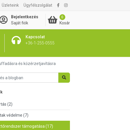
Üzleteink
Ügyfélszolgálat
Bejelentkezés
0
Kosár
Saját fiók
Kapcsolat
+36-1-255-0555
ffadásra és közérzetjavításra
nk
tás (2)
tak védelme (7)
tőrendszer támogatása (17)