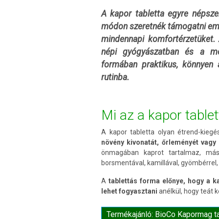
A kapor tabletta egyre népsze
módon szeretnék támogatni emés
mindennapi komfortérzetüket.
népi gyógyászatban és a mod
formában praktikus, könnyen 
rutinba.
Mi az a kapor tablet
A kapor tabletta olyan étrend-kieg
növény kivonatát, őrleményét vagy 
önmagában kaprot tartalmaz, más 
borsmentával, kamillával, gyömbérrel,
A
tablettás forma előnye, hogy a 
lehet fogyasztani
anélkül, hogy teát k
Termékajánló: BioCo Kapormag t