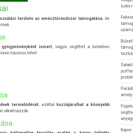
sai
tudni 
Fekete
ználási területe az
emésztőrendszer támogatása
, de
támog
etnek.
számá
se
Búzaf
ó gyógynövényként ismert
, vagyis segíthet a belekben
támog
ösen hasznos lehet:
tisztu
Salakt
puffad
probl
Parádi
ása
amely 
edvek termelődését
, ezáltal
hozzájárulhat a könnyebb
Fügek
n alkalmazzák.
segít
anyag
tása
Kapor 
agy kellemetlen feszülés esetén a kapor tabletta