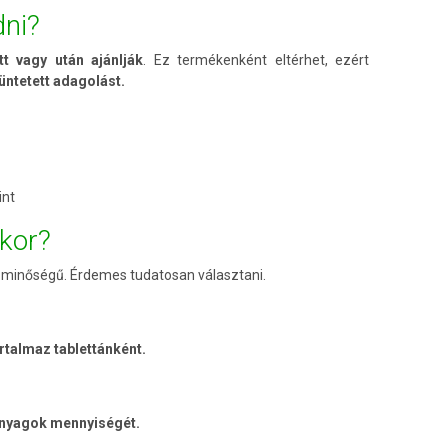
ni?
tt vagy után ajánlják
. Ez termékenként eltérhet, ezért
ntetett adagolást.
int
skor?
minőségű. Érdemes tudatosan választani.
rtalmaz tablettánként.
nyagok mennyiségét.