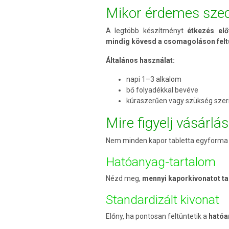
Mikor érdemes szed
A legtöbb készítményt
étkezés elő
mindig kövesd a csomagoláson feltü
Általános használat:
napi 1–3 alkalom
bő folyadékkal bevéve
kúraszerűen vagy szükség szer
Mire figyelj vásárlá
Nem minden kapor tabletta egyforma 
Hatóanyag-tartalom
Nézd meg,
mennyi kaporkivonatot ta
Standardizált kivonat
Előny, ha pontosan feltüntetik a
hatóa