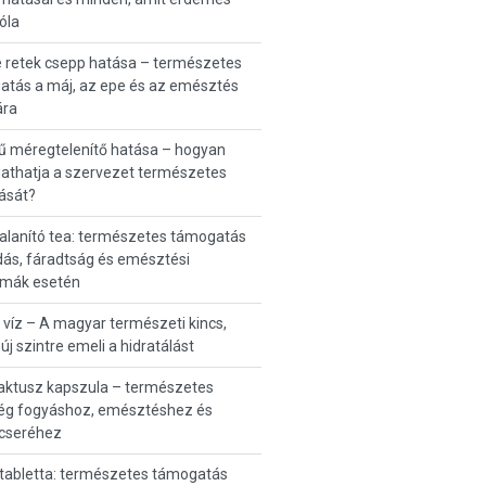
róla
 retek csepp hatása – természetes
atás a máj, az epe és az emésztés
ra
ű méregtelenítő hatása – hogyan
athatja a szervezet természetes
lását?
alanító tea: természetes támogatás
ás, fáradtság és emésztési
émák esetén
 víz – A magyar természeti kincs,
új szintre emeli a hidratálást
aktusz kapszula – természetes
ség fogyáshoz, emésztéshez és
cseréhez
tabletta: természetes támogatás