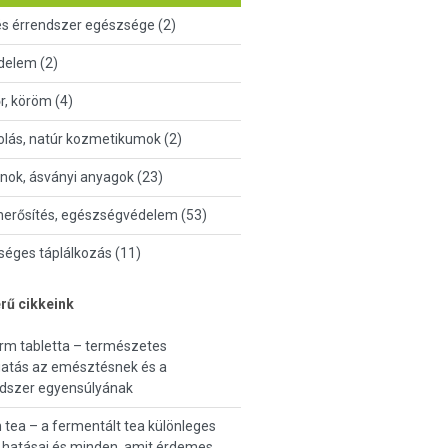
és érrendszer egészsége (2)
delem (2)
őr, köröm (4)
lás, natúr kozmetikumok (2)
nok, ásványi anyagok (23)
erősítés, egészségvédelem (53)
éges táplálkozás (11)
rű cikkeink
rm tabletta – természetes
atás az emésztésnek és a
ndszer egyensúlyának
 tea – a fermentált tea különleges
, hatásai és minden, amit érdemes