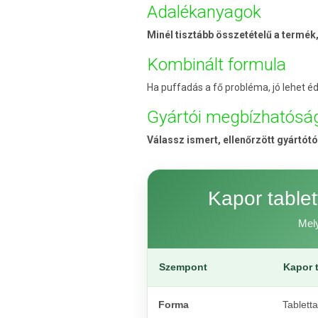
Adalékanyagok
Minél tisztább összetételű a termék,
Kombinált formula
Ha puffadás a fő probléma, jó lehet 
Gyártói megbízhatósá
Válassz ismert, ellenőrzött gyártótó
Kapor table
Mely
Szempont
Kapor t
Forma
Tablett