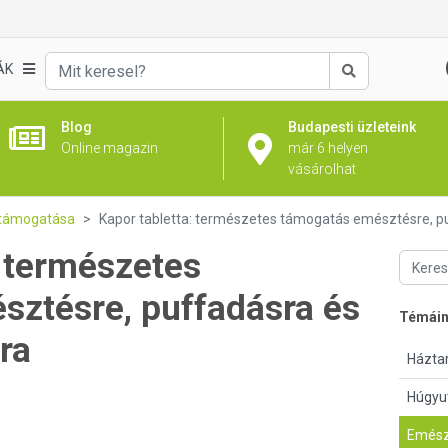
ÁK
Keresés
Blog
Budapesti üzleteink
Online magazin
már 6 helyen
vásárolhat
támogatása
Kapor tabletta: természetes támogatás emésztésre, pu
: természetes
ztésre, puffadásra és
Témái
ra
Háztar
Húgyu
Emész