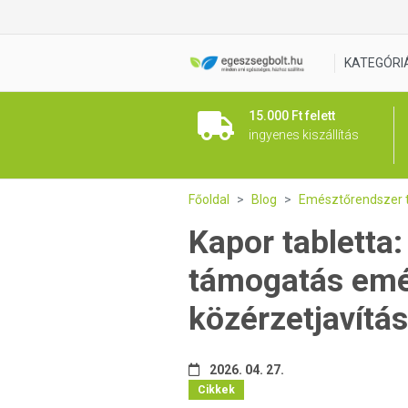
KATEGÓRI
15.000 Ft felett
ingyenes kiszállítás
Főoldal
Blog
Emésztőrendszer 
Kapor tabletta
támogatás emés
közérzetjavítás
2026. 04. 27.
Cikkek