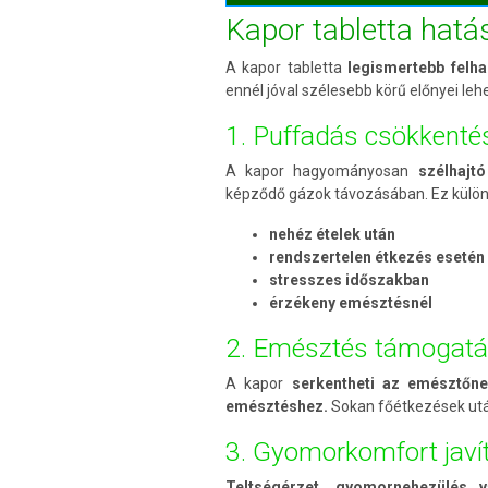
Kapor tabletta hatá
A kapor tabletta
legismertebb felhas
ennél jóval szélesebb körű előnyei leh
1. Puffadás csökkenté
A kapor hagyományosan
szélhajt
képződő gázok távozásában. Ez külön
nehéz ételek után
rendszertelen étkezés esetén
stresszes időszakban
érzékeny emésztésnél
2. Emésztés támogat
A kapor
serkentheti az emésztőn
emésztéshez.
Sokan főétkezések utá
3. Gyomorkomfort javí
Teltségérzet, gyomornehezülés v