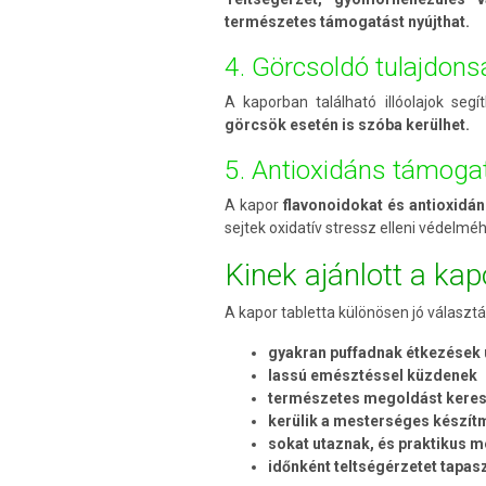
természetes támogatást nyújthat.
4. Görcsoldó tulajdon
A kaporban található illóolajok seg
görcsök esetén is szóba kerülhet.
5. Antioxidáns támoga
A kapor
flavonoidokat és antioxidán
sejtek oxidatív stressz elleni védelmé
Kinek ajánlott a kap
A kapor tabletta különösen jó választá
gyakran puffadnak étkezések
lassú emésztéssel küzdenek
természetes megoldást kere
kerülik a mesterséges készí
sokat utaznak, és praktikus 
időnként teltségérzetet tapas