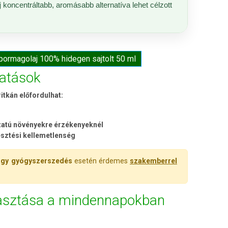
j
koncentráltabb, aromásabb alternatíva lehet célzott
pormagolaj 100% hidegen sajtolt 50 ml
atások
ritkán előfordulhat:
gzatú növényekre érzékenyeknél
észtési kellemetlenség
agy gyógyszerszedés
esetén érdemes
szakemberrel
yasztása a mindennapokban