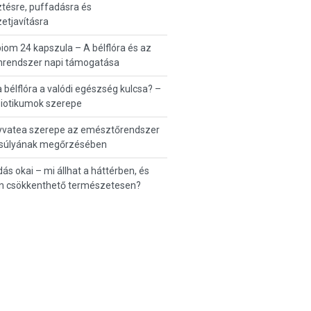
tésre, puffadásra és
etjavításra
iom 24 kapszula – A bélflóra és az
rendszer napi támogatása
a bélflóra a valódi egészség kulcsa? –
biotikumok szerepe
yvatea szerepe az emésztőrendszer
súlyának megőrzésében
ás okai – mi állhat a háttérben, és
n csökkenthető természetesen?