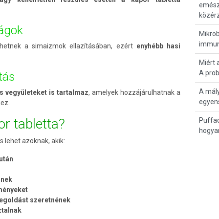
emész
közérz
ságok
Mikrob
immun
íthetnek a simaizmok ellazításában, ezért
enyhébb hasi
Miért 
A pro
tás
A mál
s vegyületeket is tartalmaz
, amelyek hozzájárulhatnak a
egyen
hez.
or tabletta?
Puffad
hogya
s lehet azoknak, akik:
 után
snek
tményeket
megoldást szeretnének
ztalnak