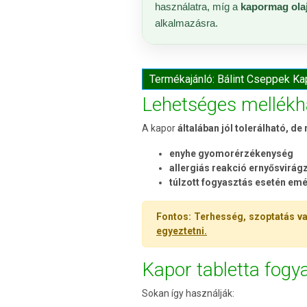
használatra, míg a
kapormag ola
alkalmazásra.
Termékajánló: Bálint Cseppek Ka
Lehetséges mellékh
A kapor
általában jól tolerálható, de 
enyhe gyomorérzékenység
allergiás reakció ernyősvirá
túlzott fogyasztás esetén em
Fontos:
Terhesség, szoptatás v
egyeztetni.
Kapor tabletta fog
Sokan így használják: