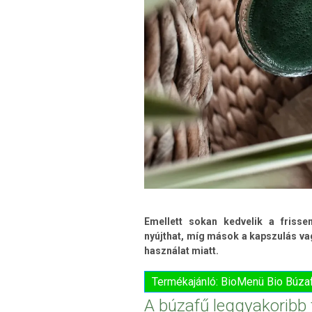
Emellett sokan kedvelik a frisse
nyújthat, míg mások a kapszulás va
használat miatt.
Termékajánló: BioMenü Bio Búza
A búzafű leggyakoribb