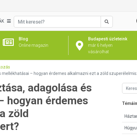
ÁK
Keresés
Blog
Budapesti üzleteink
Online magazin
már 6 helyen
vásárolhat
kozás
 mellékhatásai – hogyan érdemes alkalmazni ezt a zöld szuperélelmis
tása, adagolása és
 – hogyan érdemes
Témái
a zöld
Háztar
ert?
Húgyu