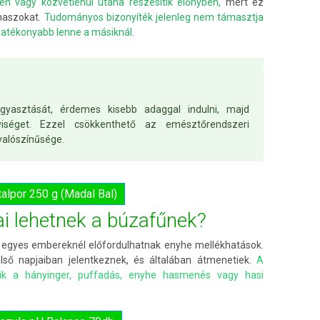
n vagy közvetlenül utána részesítik előnyben,
mert ez
naszokat.
Tudományos bizonyíték jelenleg nem támasztja
 hatékonyabb lenne a másiknál.
asztását, érdemes kisebb adaggal indulni, majd
iséget. Ezzel csökkenthető az emésztőrendszeri
valószínűsége.
talpor 250 g (Madal Bal)
i lehetnek a búzafűnek?
de egyes embereknél előfordulhatnak enyhe mellékhatások.
ső napjaiban jelentkeznek, és általában átmenetiek.
A
zik a hányinger, puffadás, enyhe hasmenés vagy hasi