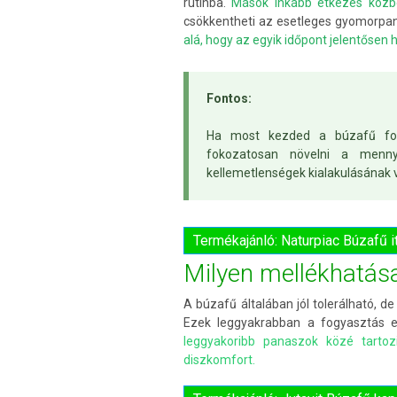
rutinba.
Mások inkább étkezés közbe
csökkentheti az esetleges gyomorpa
alá, hogy az egyik időpont jelentősen
Fontos:
Ha most kezded a búzafű fogy
fokozatosan növelni a menny
kellemetlenségek kialakulásának 
Termékajánló: Naturpiac Búzafű i
Milyen mellékhatása
A búzafű általában jól tolerálható, 
Ezek leggyakrabban a fogyasztás el
leggyakoribb panaszok közé tarto
diszkomfort.