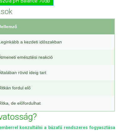
pszula pH Balance 70db
ások
Jellemző
Leginkább a kezdeti időszakban
Átmeneti emésztési reakció
Általában rövid ideig tart
Ritkán fordul elő
Ritka, de előfordulhat
óvatosság?
mberrel konzultálni a búzafű rendszeres fogyasztása