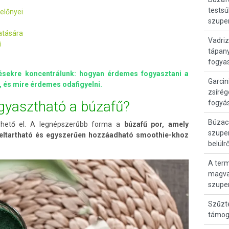
testsú
előnyei
szupe
atására
Vadriz
i
tápan
fogya
désekre koncentrálunk: hogyan érdemes fogyasztani a
Garci
, és mire érdemes odafigyelni.
zsírég
gyasztható a búzafű?
fogyá
Búzacs
érhető el. A legnépszerűbb forma a
búzafű por, amely
szuper
 eltartható és egyszerűen hozzáadható smoothie-khoz
belülr
A ter
magvak
szupe
Szűzt
támog