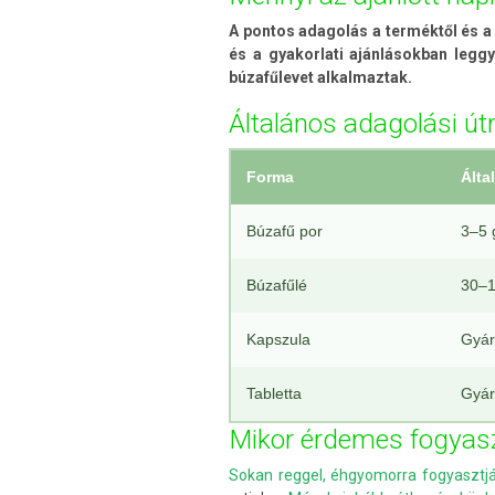
A pontos adagolás a terméktől és a 
és a gyakorlati ajánlásokban leg
búzafűlevet alkalmaztak.
Általános adagolási ú
Forma
Álta
Búzafű por
3–5
Búzafűlé
30–1
Kapszula
Gyárt
Tabletta
Gyárt
Mikor érdemes fogyas
Sokan reggel, éhgyomorra fogyasztj