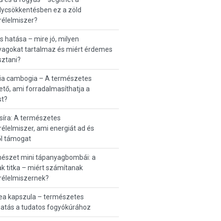
lycsökkentésben ez a zöld
rélelmiszer?
s hatása – mire jó, milyen
yagokat tartalmaz és miért érdemes
sztani?
nia cambogia – A természetes
ető, ami forradalmasíthatja a
st?
íra: A természetes
élelmiszer, ami energiát ad és
ől támogat
mészet mini tápanyagbombái: a
 titka – miért számítanak
rélelmiszernek?
ea kapszula – természetes
atás a tudatos fogyókúrához