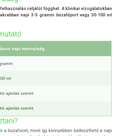
felhasználás céljától függhet. A klinikai vizsgálatokban
gyakrabban napi 3-5 gramm búzafűport vagy 30-100 ml
tmutató
lános napi mennyiség
 gramm
00 ml
ói ajánlás szerint
ói ajánlás szerint
ztani?
ák
a búzafüvet, mivel így könnyebben beilleszthető a napi