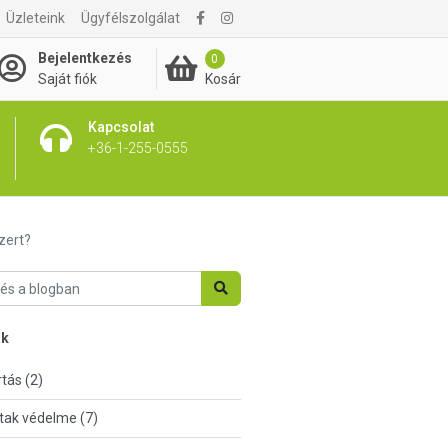
Üzleteink
Ügyfélszolgálat
Bejelentkezés
0
Kosár
Saját fiók
Kapcsolat
+36-1-255-0555
zert?
nk
tás (2)
tak védelme (7)