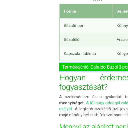
Forma
Jelle
Búzafű por
Könny
Búzafűlé
Frisse
Kapszula, tabletta
Kénye
Termékajánló: Caleido Búzafű po
Hogyan érdeme
fogyasztását?
A szakirodalom és a gyakorlati ta
mennyiséget.
A túl nagy adaggal va
esélyét.
A legtöbb szakértő azt java
majd néhány hét alatt fokozatosan elé
Mennyi az ajánlott nap