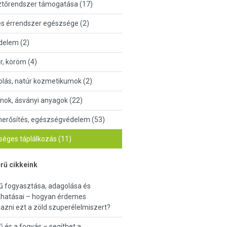
tőrendszer támogatása (17)
és érrendszer egészsége (2)
delem (2)
őr, köröm (4)
lás, natúr kozmetikumok (2)
nok, ásványi anyagok (22)
erősítés, egészségvédelem (53)
éges táplálkozás (11)
rű cikkeink
ű fogyasztása, adagolása és
khatásai – hogyan érdemes
azni ezt a zöld szuperélelmiszert?
 és a fogyás – segíthet a