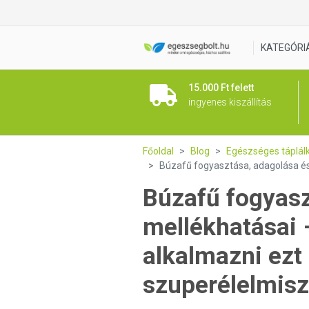
KATEGÓRI
15.000 Ft felett
ingyenes kiszállítás
Főoldal
Blog
Egészséges táplál
Búzafű fogyasztása, adagolása és
Búzafű fogyasz
mellékhatásai
alkalmazni ezt 
szuperélelmisz