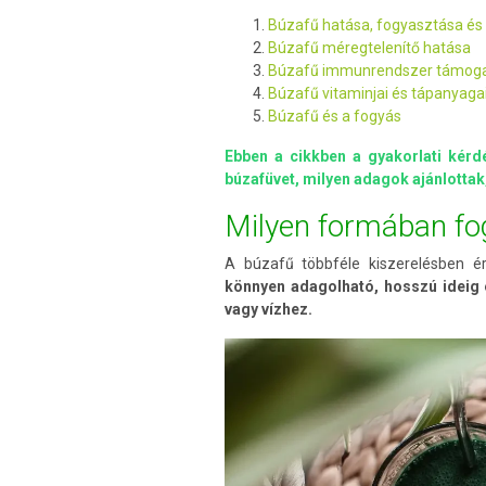
Búzafű hatása, fogyasztása és 
Búzafű méregtelenítő hatása
Búzafű immunrendszer támog
Búzafű vitaminjai és tápanyaga
Búzafű és a fogyás
Ebben a cikkben a gyakorlati kér
búzafüvet, milyen adagok ajánlottak
Milyen formában fo
A búzafű többféle kiszerelésben 
könnyen adagolható, hosszú ideig
vagy vízhez.