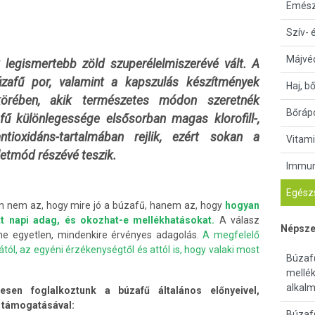
Emész
Szív- 
Májvé
 legismertebb zöld szuperélelmiszerévé vált. A
búzafű por, valamint a kapszulás készítmények
Haj, b
örében, akik természetes módon szeretnék
Bőrápo
fű különlegessége elsősorban magas klorofill-,
ntioxidáns-tartalmában rejlik, ezért sokan a
Vitami
etmód részévé teszik.
Immun
Egészs
n nem az, hogy mire jó a búzafű, hanem az, hogy
hogyan
ott napi adag, és okozhat-e mellékhatásokat.
A válasz
Népsze
ne egyetlen, mindenkire érvényes adagolás.
A megfelelő
ól, az egyéni érzékenységtől és attól is, hogy valaki most
Búzaf
mellé
alkalm
esen foglalkoztunk a búzafű általános előnyeivel,
 támogatásával:
Búzafű