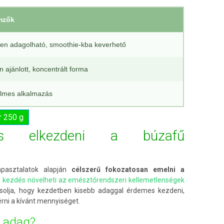
mzők
en adagolható, smoothie-kba keverhető
n ajánlott, koncentrált forma
lmes alkalmazás
r 250 g
s elkezdeni a búzafű
pasztalatok alapján
célszerű fokozatosan emelni a
ló kezdés növelheti az emésztőrendszeri kellemetlenségek
solja, hogy kezdetben kisebb adaggal érdemes kezdeni,
rni a kívánt mennyiséget.
i adag?