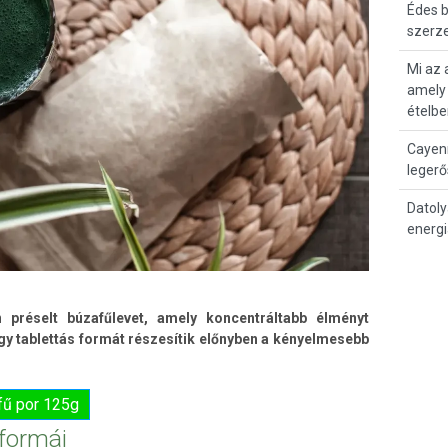
Édes b
szerze
Mi az 
amely 
ételbe
Cayenn
legerő
Datoly
energ
n préselt búzafűlevet, amely koncentráltabb élményt
gy tablettás formát részesítik előnyben a kényelmesebb
fű por 125g
 formái