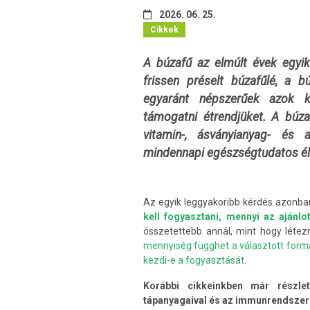
2026. 06. 25.
Cikkek
A búzafű az elmúlt évek egyik
frissen préselt búzafűlé, a 
egyaránt népszerűek azok k
támogatni étrendjüket. A búza
vitamin-, ásványianyag- és a
mindennapi egészségtudatos él
Az egyik leggyakoribb kérdés azonba
kell fogyasztani, mennyi az ajánl
összetettebb annál, mint hogy létez
mennyiség függhet a választott formát
kezdi-e a fogyasztását.
Korábbi cikkeinkben már részlet
tápanyagaival és az immunrendszer