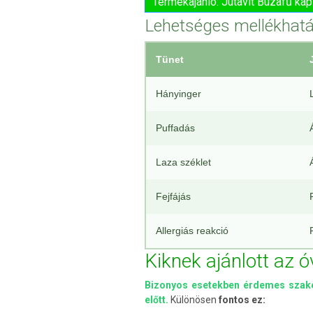
Termékajánló: Jutavit Búzafű ka
Lehetséges mellékhat
Tünet
Hányinger
Puffadás
Laza széklet
Fejfájás
Allergiás reakció
Kiknek ajánlott az 
Bizonyos esetekben érdemes szake
előtt.
Különösen
fontos ez: