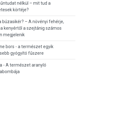
űntudat nélkül – mit tud a
tesek körtéje?
a búzasikér? – A növényi fehérje,
a kenyértől a szejtánig számos
n megjelenik
e bors - a természet egyik
sebb gyógyító fűszere
a - A természet aranyló
iabombája