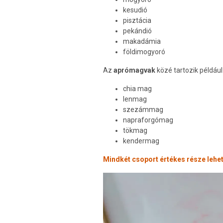
kesudió
pisztácia
pekándió
makadámia
földimogyoró
Az
aprómagvak
közé tartozik például
chia mag
lenmag
szezámmag
napraforgómag
tökmag
kendermag
Mindkét csoport értékes része lehe