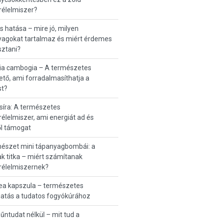
rélelmiszer?
s hatása – mire jó, milyen
yagokat tartalmaz és miért érdemes
sztani?
nia cambogia – A természetes
ető, ami forradalmasíthatja a
st?
íra: A természetes
élelmiszer, ami energiát ad és
ől támogat
mészet mini tápanyagbombái: a
 titka – miért számítanak
rélelmiszernek?
ea kapszula – természetes
atás a tudatos fogyókúrához
űntudat nélkül – mit tud a