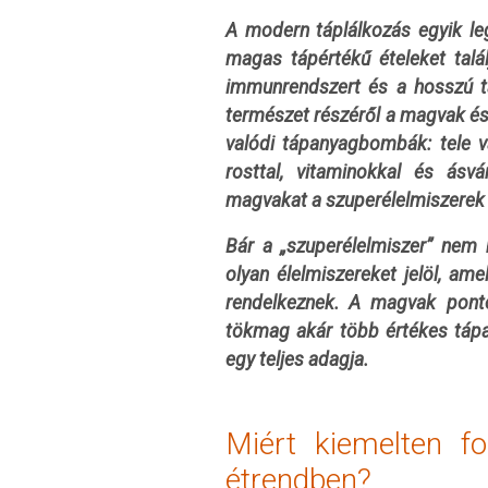
A modern táplálkozás egyik le
magas tápértékű ételeket talál
immunrendszert és a hosszú tá
természet részéről a magvak és
valódi tápanyagbombák: tele va
rosttal, vitaminokkal és ásv
magvakat a szuperélelmiszerek 
Bár a „szuperélelmiszer” nem 
olyan élelmiszereket jelöl, a
rendelkeznek. A magvak ponto
tökmag akár több értékes tápan
egy teljes adagja.
Miért kiemelten 
étrendben?