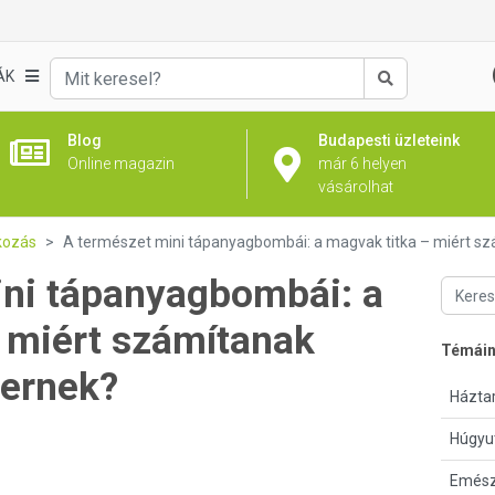
ÁK
Keresés
Blog
Budapesti üzleteink
Online magazin
már 6 helyen
vásárolhat
kozás
A természet mini tápanyagbombái: a magvak titka – miért s
ini tápanyagbombái: a
 miért számítanak
Témái
zernek?
Háztar
Húgyu
Emész