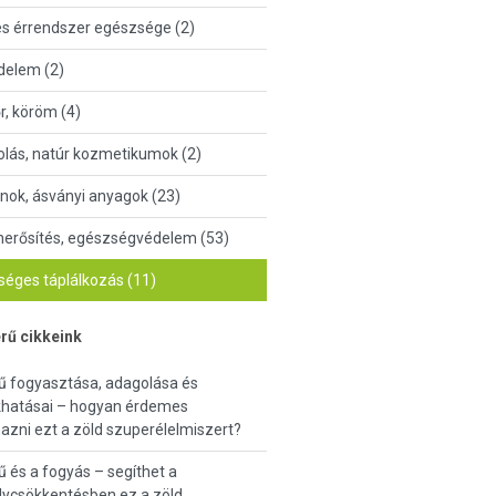
és érrendszer egészsége (2)
delem (2)
őr, köröm (4)
lás, natúr kozmetikumok (2)
nok, ásványi anyagok (23)
erősítés, egészségvédelem (53)
éges táplálkozás (11)
rű cikkeink
ű fogyasztása, adagolása és
khatásai – hogyan érdemes
azni ezt a zöld szuperélelmiszert?
 és a fogyás – segíthet a
lycsökkentésben ez a zöld