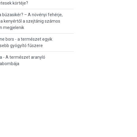
tesek körtéje?
a búzasikér? – A növényi fehérje,
a kenyértől a szejtánig számos
n megjelenik
e bors - a természet egyik
sebb gyógyító fűszere
a - A természet aranyló
iabombája