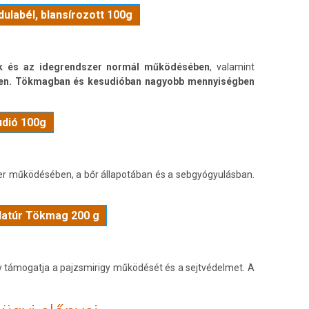
ulabél, blansírozott 100g
ok és az idegrendszer normál működésében
, valamint
en.
Tökmagban és kesudióban nagyobb mennyiségben
udió 100g
r működésében, a bőr állapotában és a sebgyógyulásban.
Natúr Tökmag 200 g
y támogatja a pajzsmirigy működését és a sejtvédelmet. A