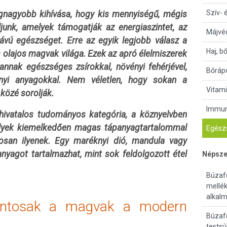
Szív- 
gnagyobb kihívása, hogy kis mennyiségű, mégis
junk, amelyek támogatják az energiaszintet, az
Májvé
vú egészséget. Erre az egyik legjobb válasz a
Haj, b
 olajos magvak világa. Ezek az apró élelmiszerek
nnak egészséges zsírokkal, növényi fehérjével,
Bőrápo
ányi anyagokkal. Nem véletlen, hogy sokan a
Vitami
közé sorolják.
Immun
hivatalos tudományos kategória, a köznyelvben
melyek kiemelkedően magas tápanyagtartalommal
Egészs
san ilyenek. Egy maréknyi dió, mandula vagy
yagot tartalmazhat, mint sok feldolgozott étel
Népsze
Búzaf
mellé
alkalm
fontosak a magvak a modern
Búzafű
testsú