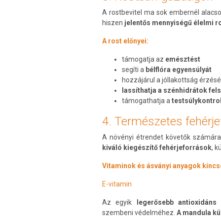
A rostbevitel ma sok embernél alacso
hiszen
jelentős mennyiségű élelmi r
A rost előnyei:
támogatja az
emésztést
segíti a
bélflóra egyensúlyát
hozzájárul a jóllakottság érzé
lassíthatja a szénhidrátok fe
támogathatja a
testsúlykontro
4. Természetes fehérje
A növényi étrendet követők számára 
kiváló kiegészítő fehérjeforrások
, 
Vitaminok és ásványi anyagok kinc
E-vitamin
Az egyik
legerősebb antioxidáns 
szembeni védelméhez.
A mandula kü