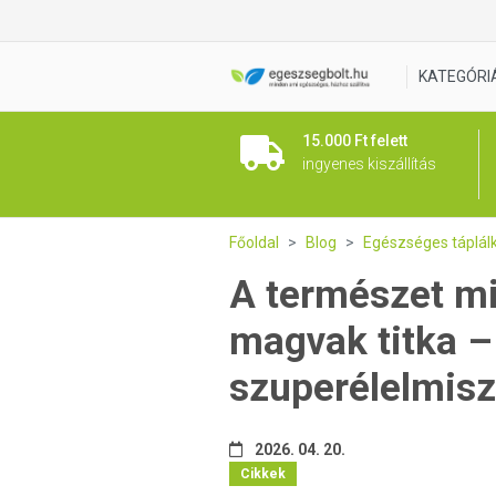
KATEGÓRI
15.000 Ft felett
ingyenes kiszállítás
Főoldal
Blog
Egészséges táplál
A természet m
magvak titka –
szuperélelmis
2026. 04. 20.
Cikkek