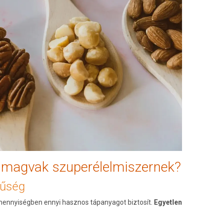
 magvak szuperélelmiszernek?
rűség
 mennyiségben ennyi hasznos tápanyagot biztosít.
Egyetlen