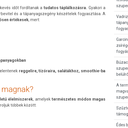
szupe
kevés időt fordítanak a
tudatos táplálkozásra.
Gyakori a
orbevitel és a tápanyagszegény készételek fogyasztása. A
Vadriz
ösen értékesek
, mert:
tápan
fogya
Garci
zsírég
fogyá
k
tápanyagokban
Búzacs
szuper
jelentenek
reggelire, tízóraira, salátákhoz, smoothie-ba
belülr
A ter
s magnak?
magvak
szupe
detű élelmiszerek
, amelyek
természetes módon magas
roljuk többek között:
Szűzt
támog
Édes b