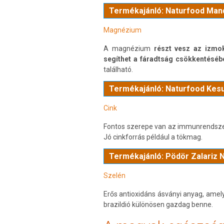
Termékajánló: Naturfood Mand
Magnézium
A magnézium
részt vesz az izm
segíthet a fáradtság csökkentéséb
található.
Termékajánló: Naturfood Kes
Cink
Fontos szerepe van az immunrendsze
Jó cinkforrás például a tökmag.
Termékajánló: Pödör Zalariz 
Szelén
Erős antioxidáns ásványi anyag, amel
brazildió különösen gazdag benne.