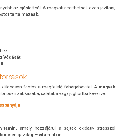
nyabb az ajánlottnál. A magvak segíthetnek ezen javítani,
ostot tartalmaznak.
séhez
lszívódását
llt
források
különösen fontos a megfelelő fehérjebevitel. A
magvak
különösen zabkásába, salátába vagy joghurtba keverve.
sesbányája
vitamin,
amely hozzájárul a sejtek oxidatív stresszel
lönösen gazdag E-vitaminban.