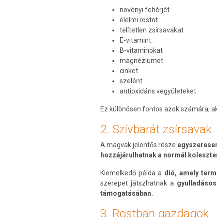
növényi fehérjét
élelmi rostot
telítetlen zsírsavakat
E-vitamint
B-vitaminokat
magnéziumot
cinket
szelént
antioxidáns vegyületeket
Ez különösen fontos azok számára, ak
2. Szívbarát zsírsavak
A magvak jelentős része
egyszeresen
hozzájárulhatnak a normál koleszte
Kiemelkedő példa a
dió, amely term
szerepet játszhatnak a
gyulladásos
támogatásában.
3. Rostban gazdagok