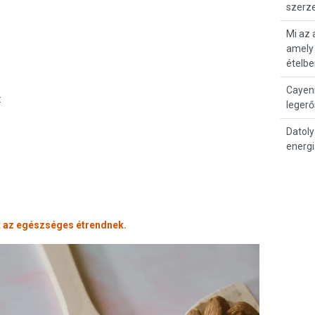
szerze
Mi az 
amely 
ételbe
Cayenn
:
legerő
Datoly
energ
t az egészséges étrendnek.