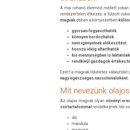
A mai rohanó életmód mellett sokan 
rendszertelen étkezés, a túlzott cuk
magvak
ebben a környezetben
külön
gyorsan fogyaszthatók
könnyen hordozhatók
nem igényelnek előkészítést
hosszú ideig eltarthatók
kis mennyiségben is laktatóa
rendkívül gazdagok értékes 
Ezért a magvak tökéletes választást 
vagy egészséges nassolnivalóként.
Mit nevezünk olajo
Az olajos magvak olyan
növényi ere
zsírtartalommal
rendelkeznek. Ide so
dió
mandula
mogyoró