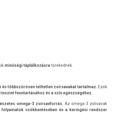
ik
minőségi táplálkozásra
törekednek.
 és többszörösen telítetlen zsírsavakat tartalmaz.
Ezek
rinszint fenntartásához és a szív egészségéhez.
észetes omega-3 zsírsavforrás.
Az omega-3 zsírsavak
 folyamatok csökkentésében és a keringési rendszer