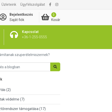
Üzleteink
Ügyfélszolgálat
Bejelentkezés
0
Kosár
Saját fiók
Kapcsolat
+36-1-255-0555
zámítanak szuperélelmiszernek?
nk
tás (2)
tak védelme (7)
tőrendszer támogatása (17)