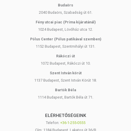
Budaörs
2040 Budaörs, Szabadság út 61.
Fény utcai piac (Príma kijáratánál)
1024 Budapest, Lövőház utca 12.
Pólus Center (Pólus patikával szemben)
1152 Budapest, Szentmihályi út 131.
Rákóczi út
1072 Budapest, Rákóczi út 10.
Szent István körút
1137 Budapest, Szent István Körút 18.
Bartók Béla
1114 Budapest, Bartók Béla út 71.
ELÉRHETŐSÉGEINK
Telefon:
+36-1-255-0555
Cím: 1184 Budapest, Lakatos út 36/B