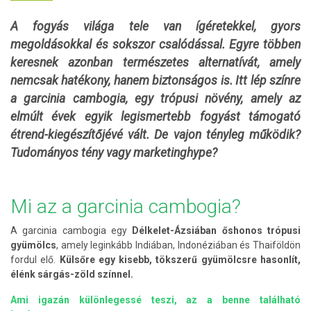
A fogyás világa tele van ígéretekkel, gyors
megoldásokkal és sokszor csalódással. Egyre többen
keresnek azonban természetes alternatívát, amely
nemcsak hatékony, hanem biztonságos is. Itt lép színre
a garcinia cambogia, egy trópusi növény, amely az
elmúlt évek egyik legismertebb fogyást támogató
étrend-kiegészítőjévé vált.
De vajon tényleg működik?
Tudományos tény vagy marketinghype?
Mi az a garcinia cambogia?
A garcinia cambogia egy
Délkelet-Ázsiában őshonos trópusi
gyümölcs
, amely leginkább Indiában, Indonéziában és Thaiföldön
fordul elő.
Külsőre egy kisebb, tökszerű gyümölcsre hasonlít,
élénk sárgás-zöld színnel.
Ami igazán különlegessé teszi, az a benne található