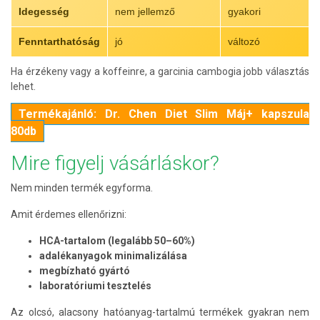
Idegesség
nem jellemző
gyakori
Fenntarthatóság
jó
változó
Ha érzékeny vagy a koffeinre, a garcinia cambogia jobb választás
lehet.
Termékajánló: Dr. Chen Diet Slim Máj+ kapszula
80db
Mire figyelj vásárláskor?
Nem minden termék egyforma.
Amit érdemes ellenőrizni:
HCA-tartalom (legalább 50–60%)
adalékanyagok minimalizálása
megbízható gyártó
laboratóriumi tesztelés
Az olcsó, alacsony hatóanyag-tartalmú termékek gyakran nem