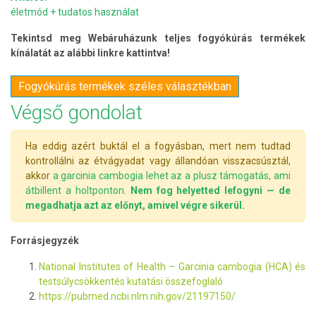
életmód + tudatos használat
Tekintsd meg Webáruházunk teljes fogyókúrás termékek
kínálatát az alábbi linkre kattintva!
Fogyókúrás termékek széles választékban
Végső gondolat
Ha eddig azért buktál el a fogyásban, mert nem tudtad
kontrollálni az étvágyadat vagy állandóan visszacsúsztál,
akkor
a garcinia cambogia lehet az a plusz támogatás, ami
átbillent a holtponton.
Nem fog helyetted lefogyni — de
megadhatja azt az előnyt, amivel végre sikerül.
Forrásjegyzék
National Institutes of Health – Garcinia cambogia (HCA) és
testsúlycsökkentés kutatási összefoglaló
https://pubmed.ncbi.nlm.nih.gov/21197150/