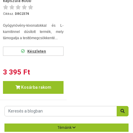
kapszula 80db
Cikksz.
DRC2374
Gyógynövény-kivonatokkal és L-
karnitinnel dúsított termék, mely
támogatja a testtömegcsökkenté...
Készleten
3 395 Ft
Kosárba rakom
Témáink