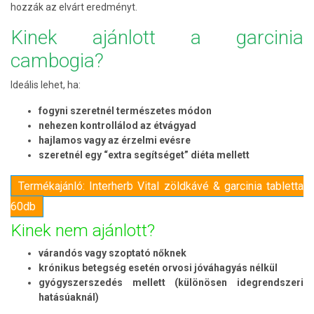
hozzák az elvárt eredményt.
Kinek ajánlott a garcinia
cambogia?
Ideális lehet, ha:
fogyni szeretnél természetes módon
nehezen kontrollálod az étvágyad
hajlamos vagy az érzelmi evésre
szeretnél egy “extra segítséget” diéta mellett
Termékajánló: Interherb Vital zöldkávé & garcinia tabletta
60db
Kinek nem ajánlott?
várandós vagy szoptató nőknek
krónikus betegség esetén orvosi jóváhagyás nélkül
gyógyszerszedés mellett (különösen idegrendszeri
hatásúaknál)