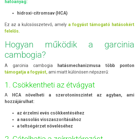
hatóanyag:
hidroxi-citromsav (HCA)
Ez az a kulcsösszetevő, amely
a fogyást támogató hatásokért
felelős.
Hogyan működik a garcinia
cambogia?
A garcinia cambogia
hatásmechanizmusa több ponton
támogatja a fogyást,
ami miatt különösen népszerű:
1. Csökkentheti az étvágyat
A
HCA növelheti a szerotoninszintet az agyban, ami
hozzájárulhat:
az érzelmi evés csökkentéséhez
a nassolás visszaszorításához
a teltségérzet növeléséhez
2. Gátolhatja a zsírraktározást