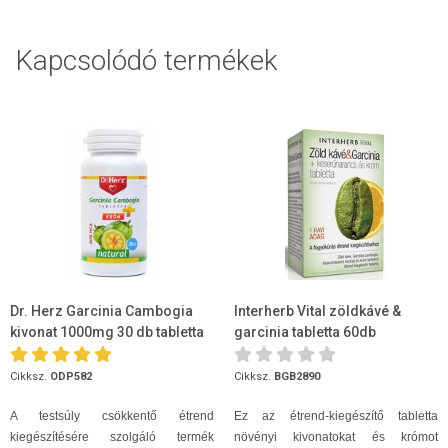
Kapcsolódó termékek
Dr. Herz Garcinia Cambogia
Interherb Vital zöldkávé &
kivonat 1000mg 30 db tabletta
garcinia tabletta 60db
+ króm
Cikksz.
ODP582
Cikksz.
BGB2890
A testsúly csökkentő étrend
Ez az étrend-kiegészítő tabletta
kiegészítésére szolgáló termék
növényi kivonatokat és krómot