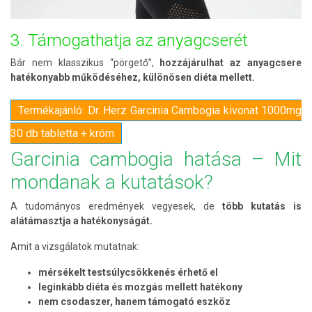
3. Támogathatja az anyagcserét
Bár nem klasszikus “pörgető”,
hozzájárulhat az anyagcsere
hatékonyabb működéséhez, különösen diéta mellett.
Termékajánló: Dr. Herz Garcinia Cambogia kivonat 1000mg
30 db tabletta + króm
Garcinia cambogia hatása – Mit
mondanak a kutatások?
A tudományos eredmények vegyesek, de
több kutatás is
alátámasztja a hatékonyságát.
Amit a vizsgálatok mutatnak:
mérsékelt testsúlycsökkenés érhető el
leginkább diéta és mozgás mellett hatékony
nem csodaszer, hanem támogató eszköz