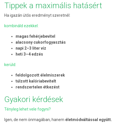
Tippek a maximális hatásért
Ha igazán ütős eredményt szeretnél:
kombináld ezekkel:
magas fehérjebevitel
alacsony cukorfogyasztás
napi 2–3 liter víz
heti 3–4 edzés
kerüld:
feldolgozott élelmiszerek
túlzott kalóriabevitelt
rendszertelen étkezést
Gyakori kérdések
Tényleg lehet vele fogyni?
Igen, de nem önmagában, hanem
életmódváltással együtt.