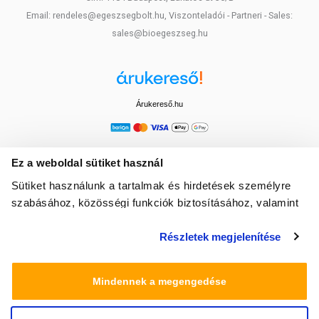
Email: rendeles@egeszsegbolt.hu, Viszonteladói - Partneri - Sales:
sales@bioegeszseg.hu
Árukereső.hu
Ez a weboldal sütiket használ
Sütiket használunk a tartalmak és hirdetések személyre
szabásához, közösségi funkciók biztosításához, valamint
weboldalforgalmunk elemzéséhez. Ezenkívül közösségi
Részletek megjelenítése
média-, hirdető- és elemező partnereinkkel megosztjuk az
Ön weboldalhasználatra vonatkozó adatait, akik
kombinálhatják az adatokat más olyan adatokkal,
Mindennek a megengedése
amelyeket Ön adott meg számukra vagy az Ön által
használt más szolgáltatásokból gyűjtöttek.