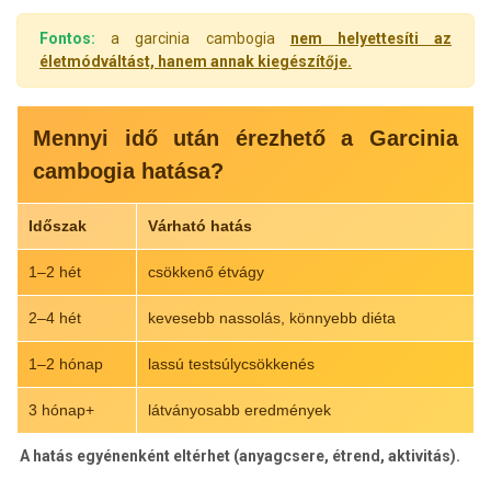
Fontos:
a garcinia cambogia
nem helyettesíti az
életmódváltást, hanem annak kiegészítője.
Mennyi idő után érezhető a Garcinia
cambogia hatása?
Időszak
Várható hatás
1–2 hét
csökkenő étvágy
2–4 hét
kevesebb nassolás, könnyebb diéta
1–2 hónap
lassú testsúlycsökkenés
3 hónap+
látványosabb eredmények
A hatás egyénenként eltérhet (anyagcsere, étrend, aktivitás).