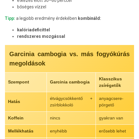
étkezés előtt 30–60 perccel
bőséges vízzel
Tipp:
a legjobb eredmény érdekében
kombináld:
kalóriadeficittel
rendszeres mozgással
Garcinia cambogia vs. más fogyókúrás
megoldások
Klasszikus
Szempont
Garcinia cambogia
zsírégetők
étvágycsökkentő +
anyagcsere-
Hatás
zsírblokkoló
pörgető
Koffein
nincs
gyakran van
Mellékhatás
enyhébb
erősebb lehet