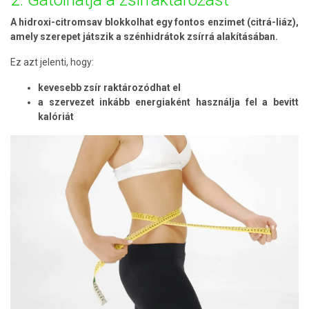
A hidroxi-citromsav blokkolhat egy fontos enzimet (citrá-liáz),
amely szerepet játszik a szénhidrátok zsírrá alakításában.
Ez azt jelenti, hogy:
kevesebb zsír raktározódhat el
a szervezet inkább energiaként használja fel a bevitt
kalóriát