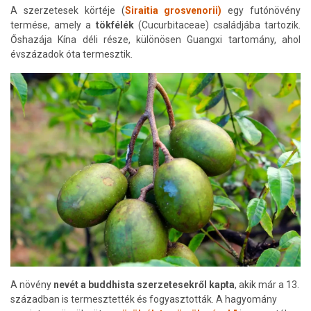
A szerzetesek körtéje (
Siraitia grosvenorii)
egy futónövény
termése, amely a
tökfélék
(Cucurbitaceae) családjába tartozik.
Őshazája Kína déli része, különösen Guangxi tartomány, ahol
évszázadok óta termesztik.
A növény
nevét a buddhista szerzetesekről kapta
, akik már a 13.
században is termesztették és fogyasztották. A hagyomány