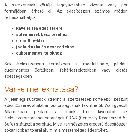
A szerzetesek körtéje leggyakrabban kivonat vagy por
formájában érhető el. Az édesítőszert számos módon
felhasználhatjuk:
kávé és tea édesítésére
sütemények készítéséhez
smoothie-kba
joghurtokba és desszertekbe
cukormentes italokhoz
Sok élelmiszeripari termékben is megtalálható, például
cukormentes üdítőkben, fehérjeszeletekben vagy diétás
édességekben.
Van-e mellékhatása?
A jelenlegi kutatások szerint a szerzetesek körtéjéből készült
édesítőszerek általában biztonságosnak tekinthetők. Az Egyesült
Államokban például a monk fruit kivonatot az
élelmiszerbiztonsági hatóságok GRAS (Generally Recognized As
Safe) státuszba sorolták. Mivel természetes eredetű édesítőszer,
sokan jobban tolerálják, mint a mesterséges édesítőket.