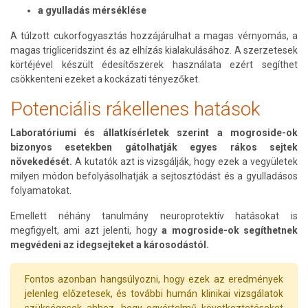
a gyulladás mérséklése
A túlzott cukorfogyasztás hozzájárulhat a magas vérnyomás, a
magas trigliceridszint és az elhízás kialakulásához. A szerzetesek
körtéjével készült édesítőszerek használata ezért segíthet
csökkenteni ezeket a kockázati tényezőket.
Potenciális rákellenes hatások
Laboratóriumi és állatkísérletek szerint a mogroside-ok
bizonyos esetekben gátolhatják egyes rákos sejtek
növekedését.
A kutatók azt is vizsgálják, hogy ezek a vegyületek
milyen módon befolyásolhatják a sejtosztódást és a gyulladásos
folyamatokat.
Emellett néhány tanulmány neuroprotektív hatásokat is
megfigyelt, ami azt jelenti, hogy
a mogroside-ok segíthetnek
megvédeni az idegsejteket a károsodástól.
Fontos azonban hangsúlyozni, hogy ezek az eredmények
jelenleg előzetesek, és további humán klinikai vizsgálatok
szükségesek ahhoz, hogy egyértelmű következtetéseket