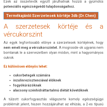
Ezek az összetevők együtt járulhatnak hozzá a gyümölcs
potenciális egészségvédő tulajdonságaihoz.
Termékajánló:Szerzetesek körtéje 3db (Dr.Chen)
A szerzetesek körtéje és a
vércukorszint
Az egyik legfontosabb előnye a szerzetesek körtéjének, hogy
nem emeli meg a vércukorszintet.
A mogroside-ok ugyanis nem
bomlanak le a szervezetben olyan módon, mint a hagyományos
cukrok.
Ez különösen előnyös lehet:
cukorbetegek számára
inzulinrezisztenciával élőknek
fogyókúrázóknak
alacsony szénhidráttartalmú diétát követőknek
A túlzott cukorfogyasztás világszerte komoly egészségügyi
problémát jelent, hiszen hozzájárulhat az elhízás, a 2-es típusú