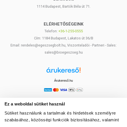
1114 Budapest, Bartók Béla út 71.
ELÉRHETŐSÉGEINK
Telefon:
+36-1-255-0555
Cím: 1184 Budapest, Lakatos út 36/B
Email: rendeles@egeszsegbolt.hu, Viszonteladói - Partneri - Sales:
sales@bioegeszseg.hu
Árukereső.hu
Ez a weboldal sütiket használ
Sütiket használunk a tartalmak és hirdetések személyre
szabásához, közösségi funkciók biztosításához, valamint
weboldalforgalmunk elemzéséhez. Ezenkívül közösségi