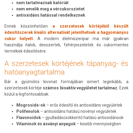
nem tartalmaznak kalóriát
nem emelik meg a vércukorszintet
antioxidáns hatással rendelkeznek
Ennek köszönhetően
a szerzetesek körtéjéből készült
édesítőszerek kiváló alternatívát jelenthetnek a hagyományos
cukor helyett.
A modern élelmiszeripar ma már gyakran
használja italok, desszertek, fehérjeszeletek és cukormentes
termékek édesítésére.
A szerzetesek körtéjének tápanyag- és
hatóanyagtartalma
Bár a gyümölcs kivonat formájában ismert leginkább, a
szerzetesek körtéje
számos bioaktív vegyületet tartalmaz.
Ezek
közül a legfontosabbak:
Mogroside-ok
– erős édesítő és antioxidáns vegyületek
Polifenolok
– antioxidáns hatású növényi vegyületek
Flavonoidok
– gyulladáscsökkentő hatású antioxidánsok
Vitaminok és ásványi anyagok
– kisebb mennyiségben