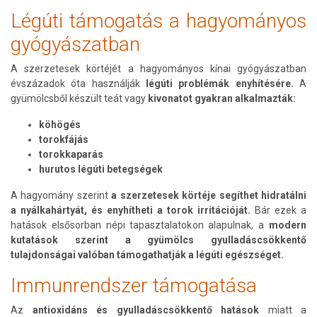
Légúti támogatás a hagyományos
gyógyászatban
A szerzetesek körtéjét a hagyományos kínai gyógyászatban
évszázadok óta használják
légúti problémák enyhítésére.
A
gyümölcsből készült teát vagy
kivonatot gyakran alkalmazták:
köhögés
torokfájás
torokkaparás
hurutos légúti betegségek
A hagyomány szerint
a szerzetesek körtéje segíthet hidratálni
a nyálkahártyát, és enyhítheti a torok irritációját.
Bár ezek a
hatások elsősorban népi tapasztalatokon alapulnak, a
modern
kutatások szerint a gyümölcs gyulladáscsökkentő
tulajdonságai valóban támogathatják a légúti egészséget.
Immunrendszer támogatása
Az
antioxidáns és gyulladáscsökkentő hatások
miatt a