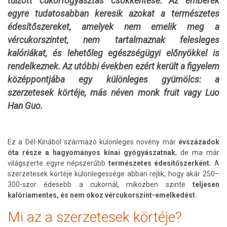
túlzott cukorfogyasztás csökkentése. Az emberek
egyre tudatosabban keresik azokat a természetes
édesítőszereket, amelyek nem emelik meg a
vércukorszintet, nem tartalmaznak felesleges
kalóriákat, és lehetőleg egészségügyi előnyökkel is
rendelkeznek. Az utóbbi években ezért került a figyelem
középpontjába egy különleges gyümölcs: a
szerzetesek körtéje, más néven monk fruit vagy Luo
Han Guo.
Ez a Dél-Kínából származó különleges növény már
évszázadok
óta része a hagyományos kínai gyógyászatnak
, de ma már
világszerte egyre népszerűbb
természetes édesítőszerként.
A
szerzetesek körtéje különlegessége abban rejlik, hogy akár 250–
300-szor édesebb a cukornál, miközben szinte
teljesen
kalóriamentes, és nem okoz vércukorszint-emelkedést.
Mi az a szerzetesek körtéje?