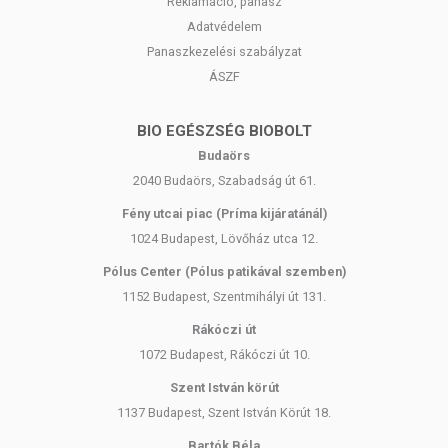
Reklamáció, panasz
Adatvédelem
Panaszkezelési szabályzat
ÁSZF
BIO EGÉSZSÉG BIOBOLT
Budaörs
2040 Budaörs, Szabadság út 61.
Fény utcai piac (Príma kijáratánál)
1024 Budapest, Lövőház utca 12.
Pólus Center (Pólus patikával szemben)
1152 Budapest, Szentmihályi út 131.
Rákóczi út
1072 Budapest, Rákóczi út 10.
Szent István körút
1137 Budapest, Szent István Körút 18.
Bartók Béla