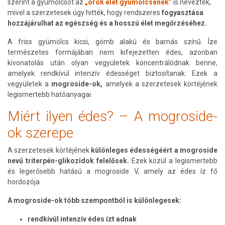
szerint a gyümölcsöt az
„örök élet gyümölcsének”
is nevezték,
mivel a szerzetesek úgy hitték, hogy rendszeres
fogyasztása
hozzájárulhat az egészség és a hosszú élet megőrzéséhez.
A friss gyümölcs kicsi, gömb alakú és barnás színű. Íze
természetes formájában nem kifejezetten édes, azonban
kivonatolás után olyan vegyületek koncentrálódnak benne,
amelyek rendkívül intenzív édességet biztosítanak. Ezek a
vegyületek a
mogroside-ok,
amelyek a szerzetesek körtéjének
legismertebb hatóanyagai.
Miért ilyen édes? – A mogroside-
ok szerepe
A szerzetesek körtéjének
különleges édességéért a mogroside
nevű triterpén-glikozidok felelősek.
Ezek közül a legismertebb
és legerősebb hatású a mogroside V, amely az édes íz fő
hordozója.
A mogroside-ok több szempontból is különlegesek:
rendkívül intenzív édes ízt adnak