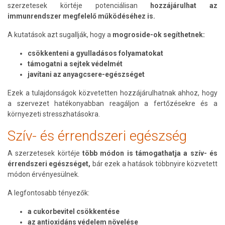
szerzetesek körtéje potenciálisan
hozzájárulhat az
immunrendszer megfelelő működéséhez is.
A kutatások azt sugallják, hogy a
mogroside-ok segíthetnek:
csökkenteni a gyulladásos folyamatokat
támogatni a sejtek védelmét
javítani az anyagcsere-egészséget
Ezek a tulajdonságok közvetetten hozzájárulhatnak ahhoz, hogy
a szervezet hatékonyabban reagáljon a fertőzésekre és a
környezeti stresszhatásokra.
Szív- és érrendszeri egészség
A szerzetesek körtéje
több módon is támogathatja a szív- és
érrendszeri egészséget,
bár ezek a hatások többnyire közvetett
módon érvényesülnek.
A legfontosabb tényezők:
a cukorbevitel csökkentése
az antioxidáns védelem növelése