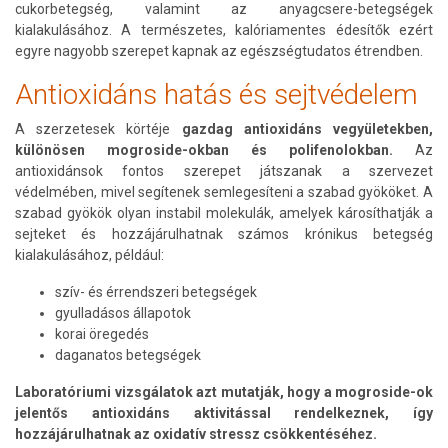
cukorbetegség, valamint az anyagcsere-betegségek
kialakulásához. A természetes, kalóriamentes édesítők ezért
egyre nagyobb szerepet kapnak az egészségtudatos étrendben.
Antioxidáns hatás és sejtvédelem
A szerzetesek körtéje
gazdag antioxidáns vegyületekben,
különösen mogroside-okban és polifenolokban.
Az
antioxidánsok fontos szerepet játszanak a szervezet
védelmében, mivel segítenek semlegesíteni a szabad gyököket. A
szabad gyökök olyan instabil molekulák, amelyek károsíthatják a
sejteket és hozzájárulhatnak számos krónikus betegség
kialakulásához, például:
szív- és érrendszeri betegségek
gyulladásos állapotok
korai öregedés
daganatos betegségek
Laboratóriumi vizsgálatok azt mutatják, hogy a mogroside-ok
jelentős antioxidáns aktivitással rendelkeznek, így
hozzájárulhatnak az oxidatív stressz csökkentéséhez.