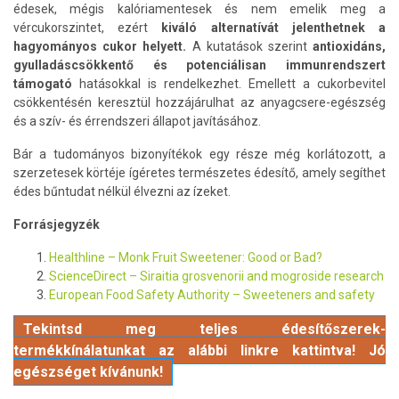
édesek, mégis kalóriamentesek és nem emelik meg a
vércukorszintet, ezért
kiváló alternatívát jelenthetnek a
hagyományos cukor helyett.
A kutatások szerint
antioxidáns,
gyulladáscsökkentő és potenciálisan immunrendszert
támogató
hatásokkal is rendelkezhet. Emellett a cukorbevitel
csökkentésén keresztül hozzájárulhat az anyagcsere-egészség
és a szív- és érrendszeri állapot javításához.
Bár a tudományos bizonyítékok egy része még korlátozott, a
szerzetesek körtéje ígéretes természetes édesítő, amely segíthet
édes bűntudat nélkül élvezni az ízeket.
Forrásjegyzék
Healthline – Monk Fruit Sweetener: Good or Bad?
ScienceDirect – Siraitia grosvenorii and mogroside research
European Food Safety Authority – Sweeteners and safety
Tekintsd meg teljes édesítőszerek-
termékkínálatunkat az alábbi linkre kattintva! Jó
egészséget kívánunk!