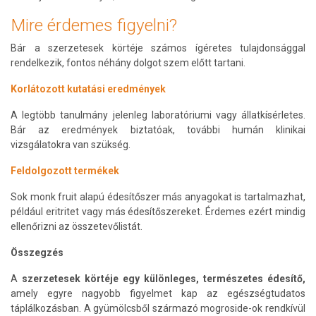
Mire érdemes figyelni?
Bár a szerzetesek körtéje számos ígéretes tulajdonsággal
rendelkezik, fontos néhány dolgot szem előtt tartani.
Korlátozott kutatási eredmények
A legtöbb tanulmány jelenleg laboratóriumi vagy állatkísérletes.
Bár az eredmények biztatóak, további humán klinikai
vizsgálatokra van szükség.
Feldolgozott termékek
Sok monk fruit alapú édesítőszer más anyagokat is tartalmazhat,
például eritritet vagy más édesítőszereket. Érdemes ezért mindig
ellenőrizni az összetevőlistát.
Összegzés
A
szerzetesek körtéje egy különleges, természetes édesítő,
amely egyre nagyobb figyelmet kap az egészségtudatos
táplálkozásban. A gyümölcsből származó mogroside-ok rendkívül